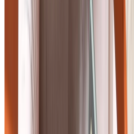
088.99999.33
Bán hàng doanh nghiệp B2B:
088.99999.22
HỖ TRỢ THANH TOÁN