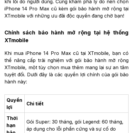
khi lỗi do người dùng. Cùng khám phá lý do nên chọn
iPhone 14 Pro Max cũ kèm gói bảo hành mở rộng tại
XTmobile với những ưu đãi độc quyền đang chờ bạn!
Chính sách bảo hành mở rộng tại hệ thống
XTmobile
Khi mua iPhone 14 Pro Max cũ tại XTmobile, bạn có
thể nâng cấp trải nghiệm với gói bảo hành mở rộng
XTmobile, một tùy chọn mua thêm mang lại sự an tâm
tuyệt đối. Dưới đây là các quyền lợi chính của gói bảo
hành này:
Quyền
Chi tiết
lợi
Thời
Gói Super: 30 tháng, gói Legend: 60 tháng,
hạn
áp dụng cho lỗi phần cứng và sự cố do
bảo