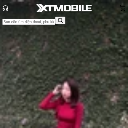
Trang chủ
Tin tức
Tư vấn
Tin Mới
Đánh Giá - Trên Tay
So Sánh
Tư vấn
Khuyến
mãi
Thủ thuật
Hỏi đáp
App - Game
Thông báo
Khách
hàng - Sự kiện
Bảo hành cả lỗi rơi vỡ? Chính sách
đặc biệt cho iPhone 14 Pro Max cũ
tại XTmobile
Anh Thư
Ngày đăng:
20/04/2025