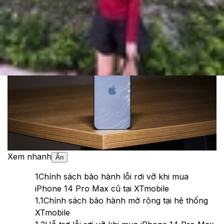
Cập nhật:
20/04/2025
Theo dõi XTMobile trên
Xem nhanh
Ẩn
1
Chính sách bảo hành lỗi rơi vỡ khi mua
iPhone 14 Pro Max cũ tại XTmobile
1.1
Chính sách bảo hành mở rộng tại hệ thống
XTmobile