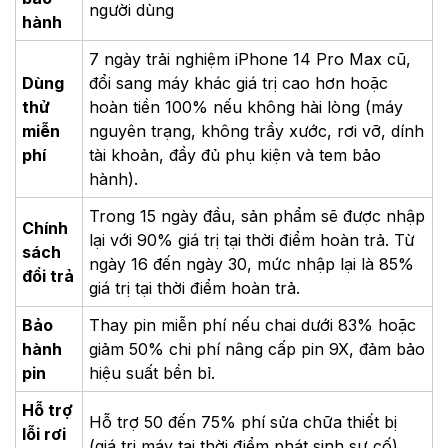
người dùng
hành
7 ngày trải nghiệm iPhone 14 Pro Max cũ,
Dùng
đổi sang máy khác giá trị cao hơn hoặc
thử
hoàn tiền 100% nếu không hài lòng (máy
miễn
nguyên trạng, không trầy xước, rơi vỡ, dính
phí
tài khoản, đầy đủ phụ kiện và tem bảo
hành).
Trong 15 ngày đầu, sản phẩm sẽ được nhập
Chính
lại với 90% giá trị tại thời điểm hoàn trả. Từ
sách
ngày 16 đến ngày 30, mức nhập lại là 85%
đổi trả
giá trị tại thời điểm hoàn trả.
Bảo
Thay pin miễn phí nếu chai dưới 83% hoặc
hành
giảm 50% chi phí nâng cấp pin 9X, đảm bảo
pin
hiệu suất bền bỉ.
Hỗ trợ
Hỗ trợ 50 đến 75% phí sửa chữa thiết bị
lỗi rơi
(giá trị máy tại thời điểm phát sinh sự cố)