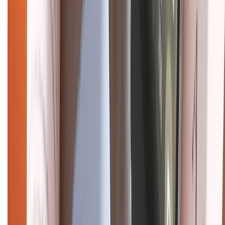
Điện thoại iPhone
iPhone 17 Pro Max
iPhone 17
Pro
iPhone 17
iPhone 16
iPhone 16 Pro Max
iPhone 15
Pro Max
iPhone 15
Điện thoại Samsung
Samsung S26
Ultra
Samsung S26
Samsung S25
iPhone cũ
iPhone 17
cũ
iPhone 16 cũ
iPhone 16 Pro Max cũ
Copyright @2012 HỘ KINH DOANH CỬA HÀNG ĐIỆN THOẠI DI ĐỘNG
XTMOBILE. Số GPKD: 41A8052143 – Cấp ngày 11/05/2023. Địa chỉ: 50
Trần Quang Khải, Phường Tân Định, Quận 1, TP.HCM. Điện thoại:
1800.6229 (Miễn Phí)
Email: xtmobile.sg@gmail.com. Chịu trách nhiệm nội dung: Lê Xuân
Hoà