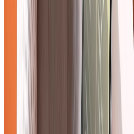
Giới thiệu về XTMobile
Liên hệ hợp tác
Hệ thống cửa hàng bán lẻ
Về trang chủ
Hỗ trợ khách hàng
Mua hàng trả góp
Mua hàng online
Dịch vụ bảo hành mở rộng
Hình thức thanh toán
Tra cứu bảo hành
Tra cứu điểm XTMember
Hướng dẫn mua hàng trả góp