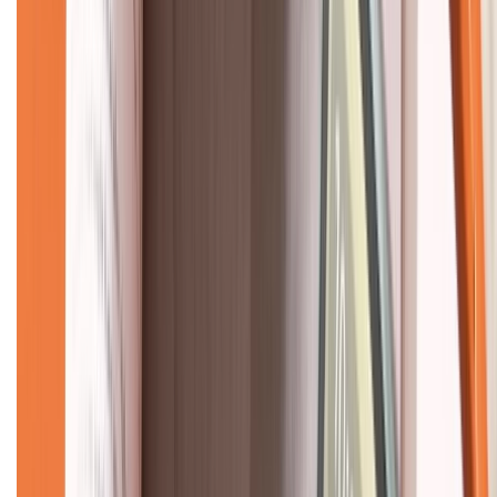
Về chúng tôi
Giới thiệu về XTMobile
Liên hệ hợp tác
Hệ thống cửa hàng bán lẻ
Về trang chủ
Hỗ trợ khách hàng
Mua hàng trả góp
Mua hàng online