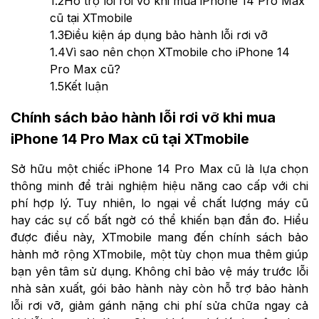
1.2
Hỗ trợ lỗi rơi vỡ khi mua iPhone 14 Pro Max
cũ tại XTmobile
1.3
Điều kiện áp dụng bảo hành lỗi rơi vỡ
1.4
Vì sao nên chọn XTmobile cho iPhone 14
Pro Max cũ?
1.5
Kết luận
Chính sách bảo hành lỗi rơi vỡ khi mua
iPhone 14 Pro Max cũ tại XTmobile
Sở hữu một chiếc iPhone 14 Pro Max cũ là lựa chọn
thông minh để trải nghiệm hiệu năng cao cấp với chi
phí hợp lý. Tuy nhiên, lo ngại về chất lượng máy cũ
hay các sự cố bất ngờ có thể khiến bạn đắn đo. Hiểu
được điều này, XTmobile mang đến chính sách bảo
hành mở rộng XTmobile, một tùy chọn mua thêm giúp
bạn yên tâm sử dụng. Không chỉ bảo vệ máy trước lỗi
nhà sản xuất, gói bảo hành này còn hỗ trợ bảo hành
lỗi rơi vỡ, giảm gánh nặng chi phí sửa chữa ngay cả