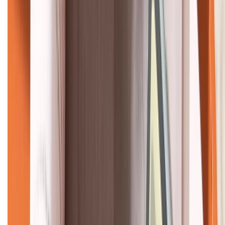
KẾT NỐI VỚI CHÚNG TÔI
CHỨNG NHẬN