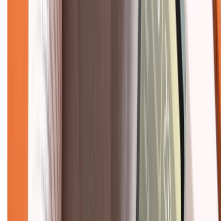
Chính sách kiểm hàng
TỔNG ĐÀI HỖ TRỢ
Tư vấn mua hàng (miễn phí):
1800.6229
(08h30 - 21h30)
Khiếu nại - Góp ý:
088.99999.33
(09h00 - 18h00)
Trung tâm bảo hành:
028.710.89898
(08h30 - 21h00)
KẾT NỐI VỚI CHÚNG TÔI
Về chúng tôi