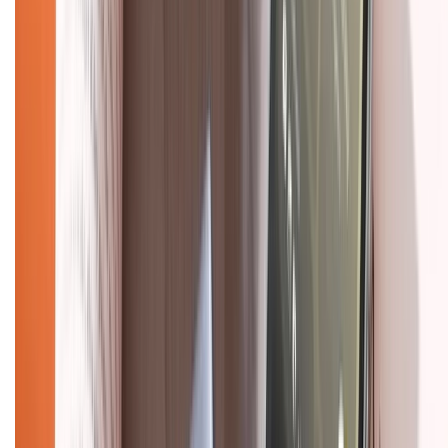
Dịch vụ bán hàng B2B
Chính sách
Bảo hành mở rộng
Chính sách dùng sản phẩm 7 ngày miễn phí
Chính sách đổi trả
Chính sách bảo hành
Chính sách bảo mật thông tin
Chính sách kiểm hàng
HỖ TRỢ THANH TOÁN