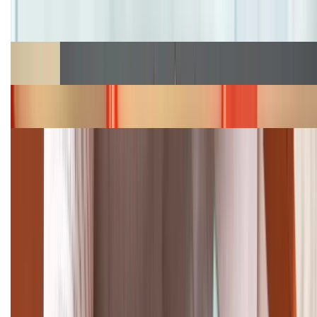
Cập nhật bảng giá iPhone năm 2026: Giá tốt, ưu đãi
hấp dẫn
Cập nhật bảng giá Galaxy S23 (Plus, Ultra) cũ, mới
năm 2026
Bảng giá iPhone 15 cập nhật mới nhất tháng
08/2026
Cập nhật bảng giá điện thoại Samsung tháng 8:
Giảm đến 15.49 triệu
TỔNG ĐÀI HỖ TRỢ
(08H30 - 21H30)
Tư vấn mua hàng (miễn phí):
1800.6229
Khiếu nại - Góp ý: