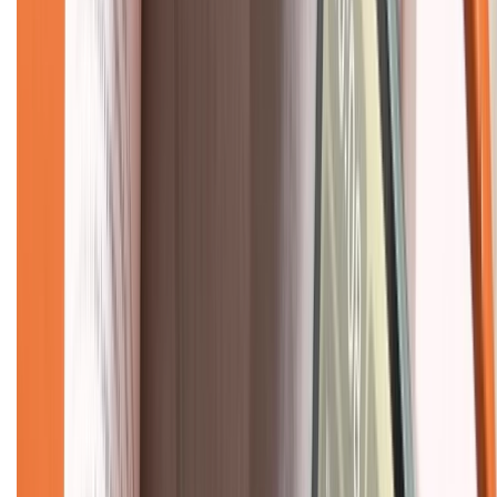
Dịch vụ bảo hành mở rộng
Hình thức thanh toán
Tra cứu bảo hành
Tra cứu điểm XTMember
Hướng dẫn mua hàng trả góp
Dịch vụ bán hàng B2B
Chính sách
Bảo hành mở rộng
Chính sách dùng sản phẩm 7 ngày miễn phí
Chính sách đổi trả
Chính sách bảo hành
Chính sách bảo mật thông tin