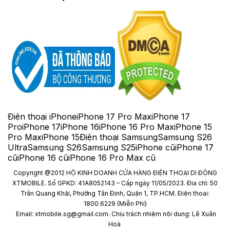
Điện thoại iPhone
iPhone 17 Pro Max
iPhone 17
Pro
iPhone 17
iPhone 16
iPhone 16 Pro Max
iPhone 15
Pro Max
iPhone 15
Điện thoại Samsung
Samsung S26
Ultra
Samsung S26
Samsung S25
iPhone cũ
iPhone 17
cũ
iPhone 16 cũ
iPhone 16 Pro Max cũ
Copyright @2012 HỘ KINH DOANH CỬA HÀNG ĐIỆN THOẠI DI ĐỘNG
XTMOBILE. Số GPKD: 41A8052143 – Cấp ngày 11/05/2023. Địa chỉ: 50
Trần Quang Khải, Phường Tân Định, Quận 1, TP.HCM. Điện thoại:
1800.6229 (Miễn Phí)
Email: xtmobile.sg@gmail.com. Chịu trách nhiệm nội dung: Lê Xuân
Hoà