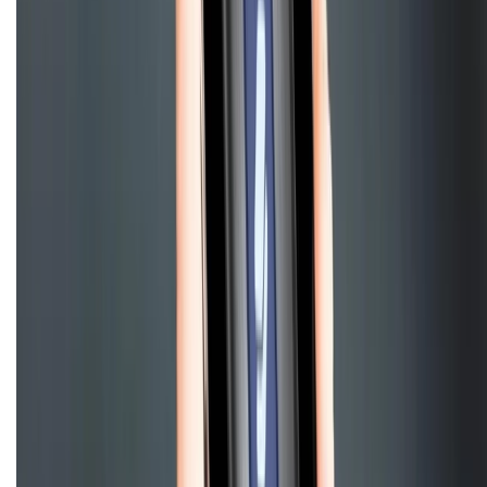
Điện thoại iPhone
iPhone 17 Pro Max
iPhone 17
Pro
iPhone 17
iPhone 16
iPhone 16 Pro Max
iPhone 15
Pro Max
iPhone 15
Điện thoại Samsung
Samsung S26
Ultra
Samsung S26
Samsung S25
iPhone cũ
iPhone 17
cũ
iPhone 16 cũ
iPhone 16 Pro Max cũ
Copyright @2012 HỘ KINH DOANH CỬA HÀNG ĐIỆN THOẠI DI ĐỘNG
XTMOBILE. Số GPKD: 41A8052143 – Cấp ngày 11/05/2023. Địa chỉ: 50
Trần Quang Khải, Phường Tân Định, Quận 1, TP.HCM. Điện thoại:
1800.6229 (Miễn Phí)
Email: xtmobile.sg@gmail.com. Chịu trách nhiệm nội dung: Lê Xuân
Hoà