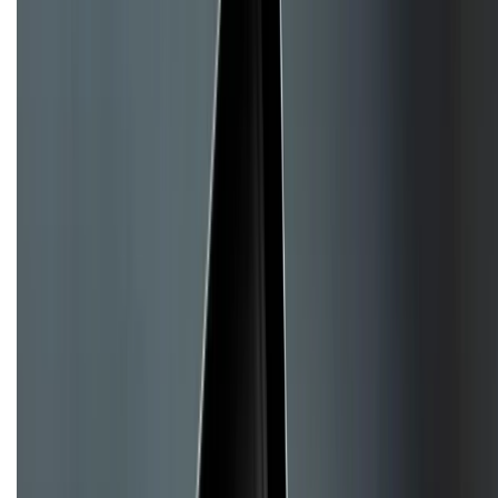
CHỨNG NHẬN
Về chúng tôi
Giới thiệu về XTMobile
Liên hệ hợp tác
Hệ thống cửa hàng bán lẻ
Về trang chủ