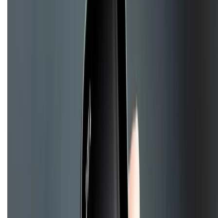
Hỗ trợ khách hàng
Mua hàng trả góp
Mua hàng online
Hình thức thanh toán
Tra cứu bảo hành
Tra cứu điểm XTMember
Hướng dẫn mua hàng trả góp
Dịch vụ bán hàng B2B
Chính sách
Bảo hành mở rộng
Chính sách dùng sản phẩm 7 ngày miễn phí
Chính sách đổi trả