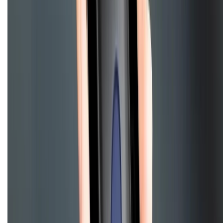
Hướng dẫn mua hàng trả góp
Dịch vụ bán hàng B2B
Chính sách
Bảo hành mở rộng
Chính sách dùng sản phẩm 7 ngày miễn phí
Chính sách đổi trả
Chính sách bảo hành
Chính sách bảo mật thông tin
Chính sách kiểm hàng
HỖ TRỢ THANH TOÁN