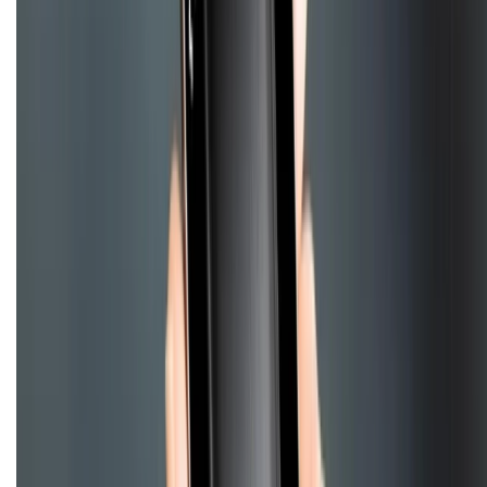
Về chúng tôi
Giới thiệu về XTMobile
Liên hệ hợp tác
Hệ thống cửa hàng bán lẻ
Về trang chủ
Hỗ trợ khách hàng
Mua hàng trả góp
Mua hàng online
Hình thức thanh toán
Tra cứu bảo hành
Tra cứu điểm XTMember