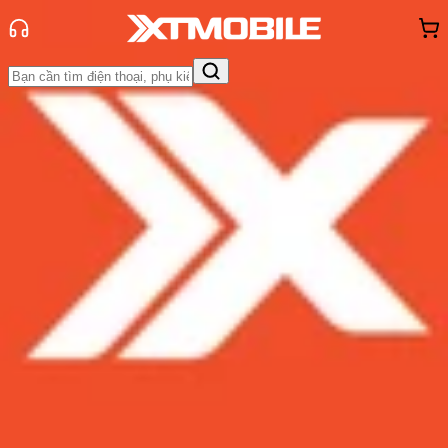
Trang chủ
Tin tức
Tin Mới
Tin Mới
Đánh Giá - Trên Tay
So Sánh
Tư vấn
Khuyến
mãi
Thủ thuật
Hỏi đáp
App - Game
Thông báo
Khách
hàng - Sự kiện
Ông lớn Apple bất ngờ vật lộn với
cuộc khủng hoảng thời hậu Steve
Jobs
Admin
Ngày đăng:
18/11/2016