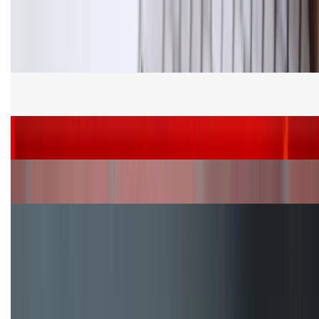
Tư vấn
Bảng giá Samsung S24 Ultra tại XTmobile tháng 8,
giảm sâu, ưu đãi bất ngờ
Cấu hình Samsung Galaxy Z Flip 8: Ra mắt với hai
phiên bản chip khác nhau
Siêu sale 8.8 - Săn deal rẻ vô đối: Mua điện thoại
giảm thêm đến 400K tại XTmobile!
Nên mua iPhone VN/A hay LL/A: So sánh chi tiết
máy nào tốt hơn?
Đây là cách sử dụng nút Action Button trên iPhone
hiệu quả hơn!
TỔNG ĐÀI HỖ TRỢ
(08H30 - 21H30)