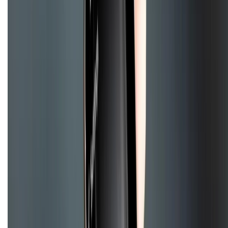
Chính sách bảo hành
Chính sách bảo mật thông tin
Chính sách kiểm hàng
TỔNG ĐÀI HỖ TRỢ
Tư vấn mua hàng (miễn phí):
1800.6229
(08h30 - 21h30)
Khiếu nại - Góp ý:
088.99999.33
(09h00 - 18h00)
Trung tâm bảo hành:
028.710.89898
(08h30 - 21h00)
KẾT NỐI VỚI CHÚNG TÔI