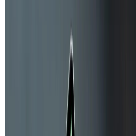
Tư vấn mua hàng (miễn phí):
1800.6229
Khiếu nại - Góp ý:
088.99999.33
Bán hàng doanh nghiệp B2B:
088.99999.22
HỖ TRỢ THANH TOÁN