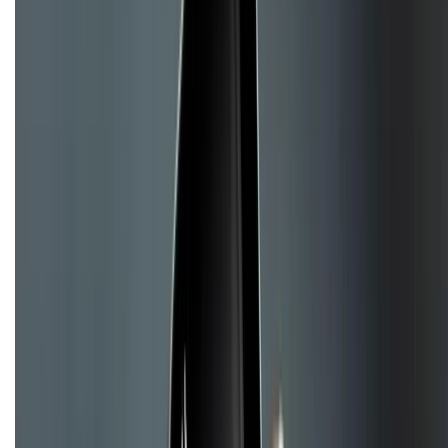
Hướng dẫn mua hàng trả góp
Dịch vụ bán hàng B2B
Chính sách
Bảo hành mở rộng
Chính sách dùng sản phẩm 7 ngày miễn phí
Chính sách đổi trả
Chính sách bảo hành
Chính sách bảo mật thông tin
Chính sách kiểm hàng
Copyright @2012 HỘ KINH DOANH CỬA HÀNG ĐIỆN THOẠI DI ĐỘNG
XTMOBILE. Số GPKD: 41A8052143 – Cấp ngày 11/05/2023. Địa chỉ: 50
Trần Quang Khải, Phường Tân Định, Quận 1, TP.HCM. Điện thoại:
1800.6229 (Miễn Phí)
Email: xtmobile.sg@gmail.com. Chịu trách nhiệm nội dung: Lê Xuân
Hoà