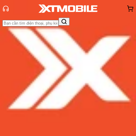
Trang chủ
Tin tức
Tin Mới
Tin Mới
Đánh Giá - Trên Tay
So Sánh
Tư vấn
Khuyến
mãi
Thủ thuật
Hỏi đáp
App - Game
Thông báo
Khách
hàng - Sự kiện
8 tính năng tuyệt vời trên Galaxy
S8 khiến bạn không mua cũng uổng
tiền
Admin
Ngày đăng:
18/04/2017