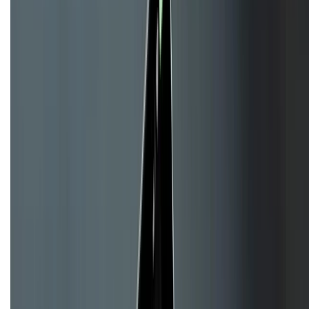
KẾT NỐI VỚI CHÚNG TÔI
CHỨNG NHẬN