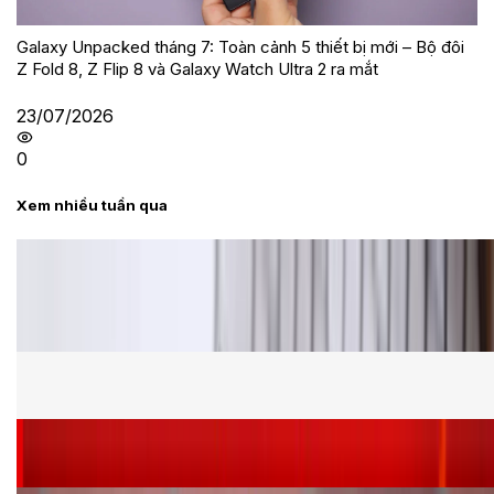
Galaxy Unpacked tháng 7: Toàn cảnh 5 thiết bị mới – Bộ đôi
Z Fold 8, Z Flip 8 và Galaxy Watch Ultra 2 ra mắt
23/07/2026
0
Xem nhiều tuần qua
Tư vấn
Bảng giá Samsung S24 Ultra tại XTmobile tháng 8,
giảm sâu, ưu đãi bất ngờ
Cấu hình Samsung Galaxy Z Flip 8: Ra mắt với hai
phiên bản chip khác nhau
Siêu sale 8.8 - Săn deal rẻ vô đối: Mua điện thoại
giảm thêm đến 400K tại XTmobile!