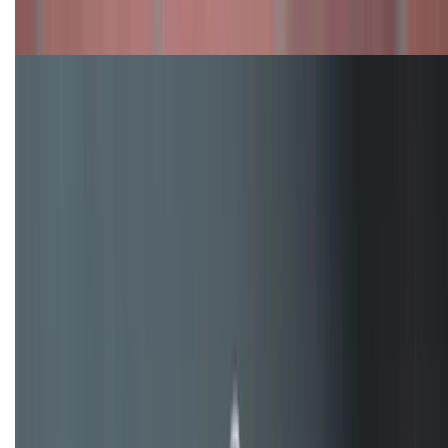
Nên mua iPhone VN/A hay LL/A: So sánh chi tiết
máy nào tốt hơn?
Đây là cách sử dụng nút Action Button trên iPhone
hiệu quả hơn!
TỔNG ĐÀI HỖ TRỢ
(08H30 - 21H30)
Tư vấn mua hàng (miễn phí):
1800.6229
Khiếu nại - Góp ý:
088.99999.33
Bán hàng doanh nghiệp B2B:
088.99999.22