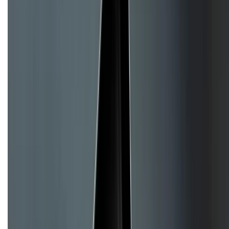
Về chúng tôi
Giới thiệu về XTMobile
Liên hệ hợp tác
Hệ thống cửa hàng bán lẻ
Về trang chủ
Hỗ trợ khách hàng
Mua hàng trả góp
Mua hàng online
Hình thức thanh toán
Tra cứu bảo hành
Tra cứu điểm XTMember