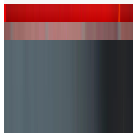
Siêu sale 8.8 - Săn deal rẻ vô đối: Mua điện thoại
giảm thêm đến 400K tại XTmobile!
Nên mua iPhone VN/A hay LL/A: So sánh chi tiết
máy nào tốt hơn?
Đây là cách sử dụng nút Action Button trên iPhone
hiệu quả hơn!
TỔNG ĐÀI HỖ TRỢ
(08H30 - 21H30)
Tư vấn mua hàng (miễn phí):
1800.6229
Khiếu nại - Góp ý:
088.99999.33