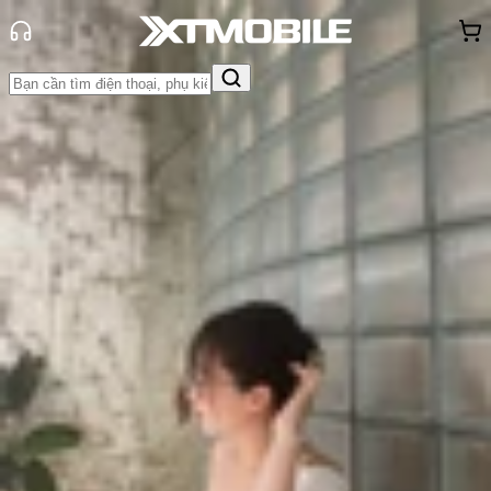
Trang chủ
Tin tức
Thủ thuật
Tin Mới
Đánh Giá - Trên Tay
So Sánh
Tư vấn
Khuyến
mãi
Thủ thuật
Hỏi đáp
App - Game
Thông báo
Khách
hàng - Sự kiện
6 cách chuyển dữ liệu từ iPhone cũ
sang iPhone mới cực dễ
Triệu Vy
Ngày đăng:
03/04/2023
Cập nhật:
03/04/2023