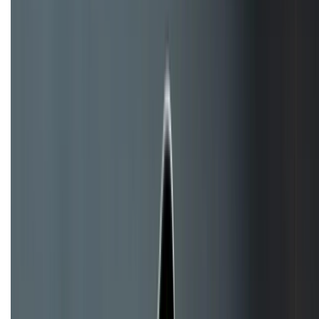
Bán hàng doanh nghiệp B2B:
088.99999.22
HỖ TRỢ THANH TOÁN