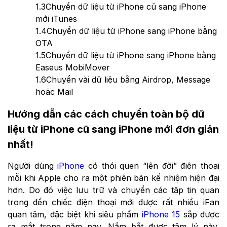
1.3
Chuyển dữ liệu từ iPhone cũ sang iPhone
mới iTunes
1.4
Chuyển dữ liệu từ iPhone sang iPhone bằng
OTA
1.5
Chuyển dữ liệu từ iPhone sang iPhone bằng
Easeus MobiMover
1.6
Chuyển vài dữ liệu bằng Airdrop, Message
hoặc Mail
Hướng dẫn các cách chuyển toàn bộ dữ
liệu từ iPhone cũ sang iPhone mới đơn giản
nhất!
Người dùng
iPhone
có thói quen “lên đời” điện thoại
mỗi khi Apple cho ra một phiên bản kế nhiệm hiện đại
hơn. Do đó việc lưu trữ và chuyển các tập tin quan
trọng đến chiếc điện thoại mới được rất nhiều iFan
quan tâm, đặc biệt khi siêu phẩm
iPhone 15
sắp được
ra mắt trong năm nay. Nắm bắt được tâm lý này,