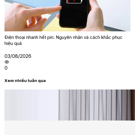
Điện thoại nhanh hết pin: Nguyên nhân và cách khắc phục
hiệu quả
03/08/2026
0
Xem nhiều tuần qua
Tư vấn
Bảng giá Samsung S24 Ultra tại XTmobile tháng 8,
giảm sâu, ưu đãi bất ngờ
Cấu hình Samsung Galaxy Z Flip 8: Ra mắt với hai
phiên bản chip khác nhau