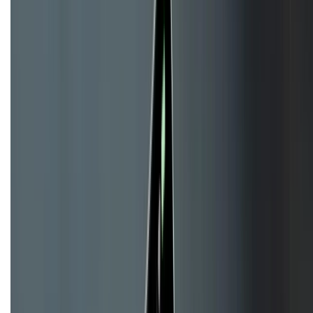
KẾT NỐI VỚI CHÚNG TÔI
CHỨNG NHẬN