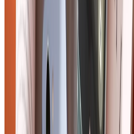
CHỨNG NHẬN