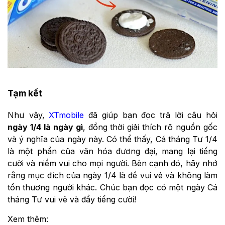
Tạm kết
Như vậy,
XTmobile
đã giúp bạn đọc trả lời câu hỏi
ngày 1/4 là ngày gì
, đồng thời giải thích rõ nguồn gốc
và ý nghĩa của ngày này. Có thể thấy, Cá tháng Tư 1/4
là một phần của văn hóa đương đại, mang lại tiếng
cười và niềm vui cho mọi người. Bên cạnh đó, hãy nhớ
rằng mục đích của ngày 1/4 là để vui vẻ và không làm
tổn thương người khác. Chúc bạn đọc có một ngày Cá
tháng Tư vui vẻ và đầy tiếng cười!
Xem thêm: