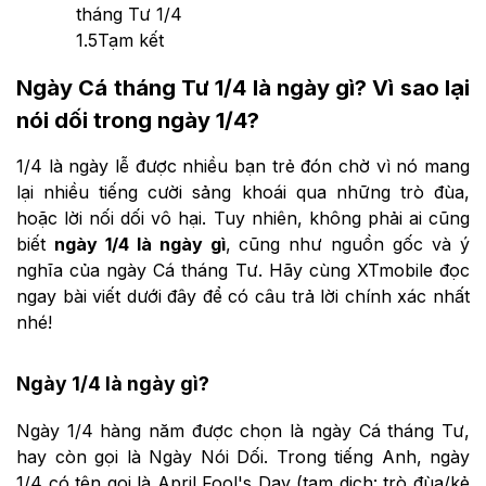
tháng Tư 1/4
1.5
Tạm kết
Ngày Cá tháng Tư 1/4 là ngày gì? Vì sao lại
nói dối trong ngày 1/4?
1/4 là ngày lễ được nhiều bạn trẻ đón chờ vì nó mang
lại nhiều tiếng cười sảng khoái qua những trò đùa,
hoặc lời nối dối vô hại. Tuy nhiên, không phải ai cũng
biết
ngày 1/4 là ngày gì
, cũng như nguồn gốc và ý
nghĩa của ngày Cá tháng Tư. Hãy cùng XTmobile đọc
ngay bài viết dưới đây để có câu trả lời chính xác nhất
nhé!
Ngày 1/4 là ngày gì?
Ngày 1/4 hàng năm được chọn là ngày Cá tháng Tư,
hay còn gọi là Ngày Nói Dối. Trong tiếng Anh, ngày
1/4 có tên gọi là April Fool's Day (tạm dịch: trò đùa/kẻ