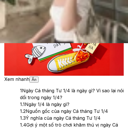
Theo dõi XTMobile trên
Xem nhanh
Ẩn
1
Ngày Cá tháng Tư 1/4 là ngày gì? Vì sao lại nói
dối trong ngày 1/4?
1.1
Ngày 1/4 là ngày gì?
1.2
Nguồn gốc của ngày Cá tháng Tư 1/4
1.3
Ý nghĩa của ngày Cá tháng Tư 1/4
1.4
Gợi ý một số trò chơi khăm thú vị ngày Cá