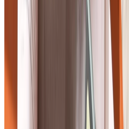
088.99999.33
Bán hàng doanh nghiệp B2B:
088.99999.22
HỖ TRỢ THANH TOÁN