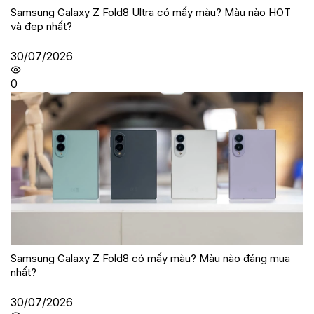
Samsung Galaxy Z Fold8 Ultra có mấy màu? Màu nào HOT
và đẹp nhất?
30/07/2026
0
Samsung Galaxy Z Fold8 có mấy màu? Màu nào đáng mua
nhất?
30/07/2026