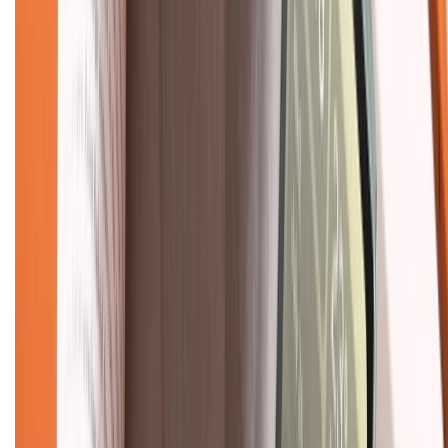
Dịch vụ bảo hành mở rộng
Hình thức thanh toán
Tra cứu bảo hành
Tra cứu điểm XTMember
Hướng dẫn mua hàng trả góp
Dịch vụ bán hàng B2B
Chính sách
Bảo hành mở rộng
Chính sách dùng sản phẩm 7 ngày miễn phí
Chính sách đổi trả
Chính sách bảo hành
Chính sách bảo mật thông tin