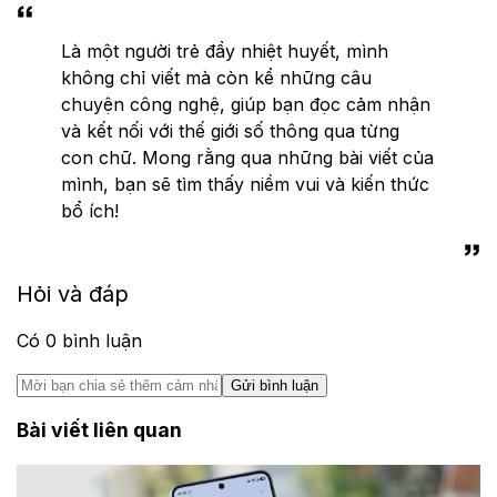
Là một người trẻ đầy nhiệt huyết, mình
không chỉ viết mà còn kể những câu
chuyện công nghệ, giúp bạn đọc cảm nhận
và kết nối với thế giới số thông qua từng
con chữ. Mong rằng qua những bài viết của
mình, bạn sẽ tìm thấy niềm vui và kiến thức
bổ ích!
Hỏi và đáp
Có
0
bình luận
Gửi bình luận
Bài viết liên quan