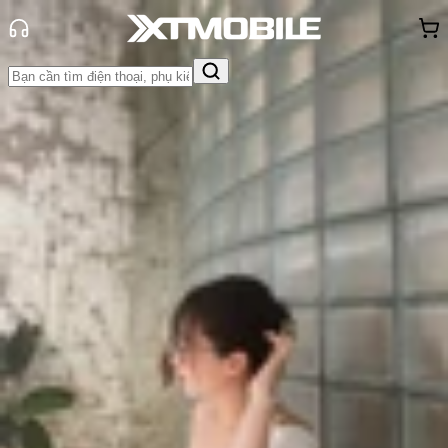
Trang chủ
Tin tức
Hỏi đáp
Tin Mới
Đánh Giá - Trên Tay
So Sánh
Tư vấn
Khuyến
mãi
Thủ thuật
Hỏi đáp
App - Game
Thông báo
Khách
hàng - Sự kiện
Ngày 1/4 là ngày gì? Nguồn gốc và
ý nghĩa của ngày Cá tháng Tư 1/4
Triệu Vy
Ngày đăng:
29/03/2024
Cập nhật:
29/03/2024