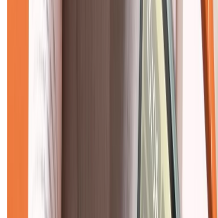
Về chúng tôi
Giới thiệu về XTMobile
Liên hệ hợp tác
Hệ thống cửa hàng bán lẻ
Về trang chủ
Hỗ trợ khách hàng
Mua hàng trả góp
Mua hàng online