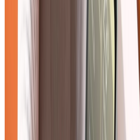
Tư vấn mua hàng (miễn phí):
1800.6229
(08h30 - 21h30)
Khiếu nại - Góp ý:
088.99999.33
(09h00 - 18h00)
Trung tâm bảo hành:
028.710.89898
(08h30 - 21h00)
KẾT NỐI VỚI CHÚNG TÔI
Về chúng tôi
Giới thiệu về XTMobile
Liên hệ hợp tác