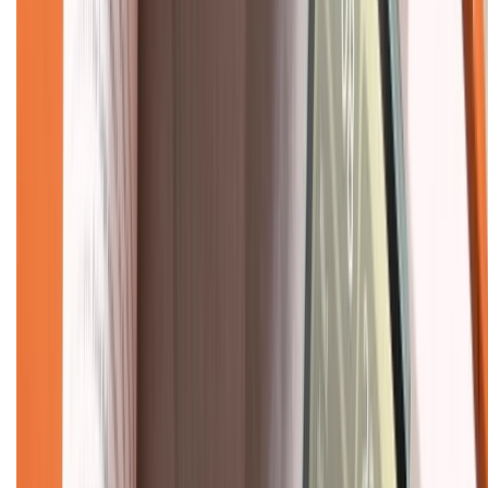
Tra cứu bảo hành
Tra cứu điểm XTMember
Hướng dẫn mua hàng trả góp
Dịch vụ bán hàng B2B
Chính sách
Bảo hành mở rộng
Chính sách dùng sản phẩm 7 ngày miễn phí
Chính sách đổi trả
Chính sách bảo hành
Chính sách bảo mật thông tin
Chính sách kiểm hàng
TỔNG ĐÀI HỖ TRỢ