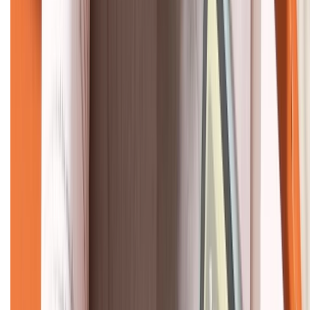
KẾT NỐI VỚI CHÚNG TÔI
CHỨNG NHẬN