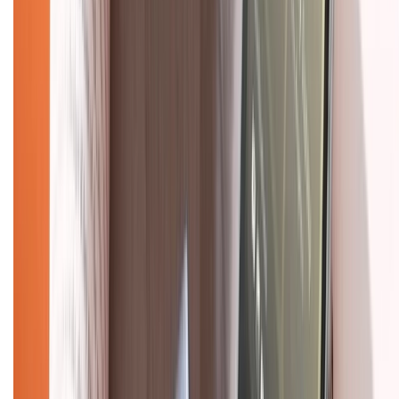
Hệ thống cửa hàng bán lẻ
Về trang chủ
Hỗ trợ khách hàng
Mua hàng trả góp
Mua hàng online
Dịch vụ bảo hành mở rộng
Hình thức thanh toán
Tra cứu bảo hành
Tra cứu điểm XTMember
Hướng dẫn mua hàng trả góp
Dịch vụ bán hàng B2B
Chính sách
Bảo hành mở rộng