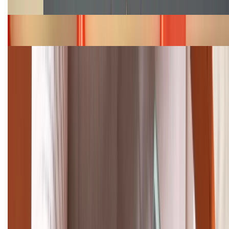
Bảng giá iPhone 15 cập nhật mới nhất tháng
08/2026
Cập nhật bảng giá điện thoại Samsung tháng 8:
Giảm đến 15.49 triệu
TỔNG ĐÀI HỖ TRỢ
(08H30 - 21H30)
Tư vấn mua hàng (miễn phí):
1800.6229
Khiếu nại - Góp ý:
088.99999.33
Bán hàng doanh nghiệp B2B: