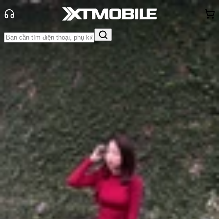
Trang chủ
Tin tức
Tin Mới
Tin Mới
Đánh Giá - Trên Tay
So Sánh
Tư vấn
Khuyến
mãi
Thủ thuật
Hỏi đáp
App - Game
Thông báo
Khách
hàng - Sự kiện
Vivo X200 Ultra và Vivo X200s ra
mắt: Camera khủng, pin lớn, chip
cao cấp và giá từ 14.9 triệu đồng
Anh Thư
Ngày đăng:
22/04/2025