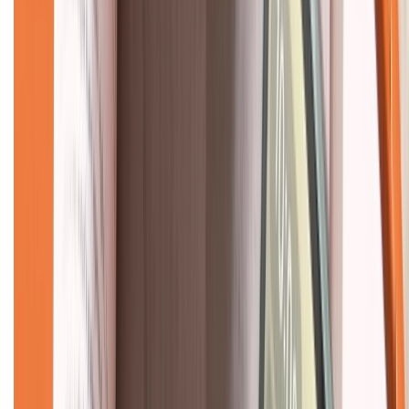
Về chúng tôi
Giới thiệu về XTMobile
Liên hệ hợp tác
Hệ thống cửa hàng bán lẻ
Về trang chủ
Hỗ trợ khách hàng
Mua hàng trả góp
Mua hàng online
Dịch vụ bảo hành mở rộng
Hình thức thanh toán