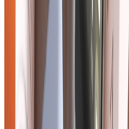
CHỨNG NHẬN
Điện thoại iPhone
iPhone 17 Pro Max
iPhone 17
Pro
iPhone 17
iPhone 16
iPhone 16 Pro Max
iPhone 15
Pro Max
iPhone 15
Điện thoại Samsung
Samsung S26
Ultra
Samsung S26
Samsung S25
iPhone cũ
iPhone 17