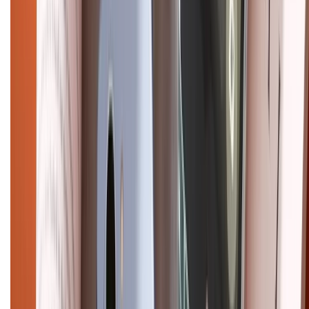
cũ
iPhone 16 cũ
iPhone 16 Pro Max cũ
Copyright @2012 HỘ KINH DOANH CỬA HÀNG ĐIỆN THOẠI DI ĐỘNG
XTMOBILE. Số GPKD: 41A8052143 – Cấp ngày 11/05/2023. Địa chỉ: 50
Trần Quang Khải, Phường Tân Định, Quận 1, TP.HCM. Điện thoại:
1800.6229 (Miễn Phí)
Email: xtmobile.sg@gmail.com. Chịu trách nhiệm nội dung: Lê Xuân
Hoà