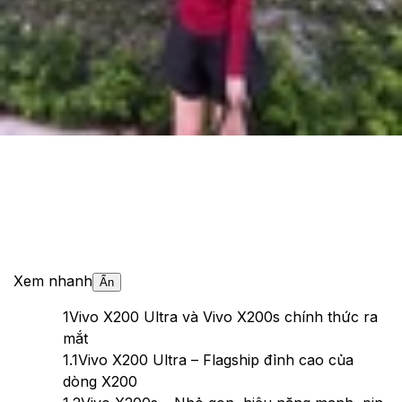
Cập nhật:
22/04/2025
Theo dõi XTMobile trên
Xem nhanh
Ẩn
1
Vivo X200 Ultra và Vivo X200s chính thức ra
mắt
1.1
Vivo X200 Ultra – Flagship đỉnh cao của
dòng X200