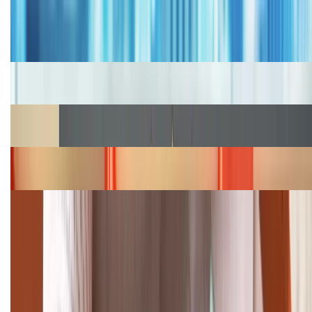
Bảng giá iPhone cũ mới nhất trong tháng 8 năm
2026, giá siêu hấp dẫn
Cập nhật bảng giá iPhone năm 2026: Giá tốt, ưu đãi
hấp dẫn
Cập nhật bảng giá Galaxy S23 (Plus, Ultra) cũ, mới
năm 2026
Bảng giá iPhone 15 cập nhật mới nhất tháng
08/2026
Cập nhật bảng giá điện thoại Samsung tháng 8:
Giảm đến 15.49 triệu
TỔNG ĐÀI HỖ TRỢ
(08H30 - 21H30)