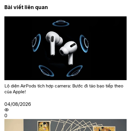
Bài viết liên quan
Lộ diện AirPods tích hợp camera: Bước đi táo bạo tiếp theo
của Apple!
04/08/2026
0