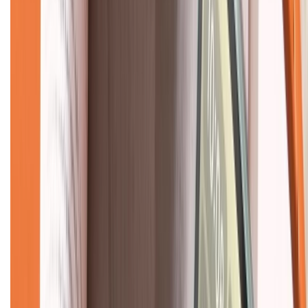
CHỨNG NHẬN
Về chúng tôi
Giới thiệu về XTMobile
Liên hệ hợp tác
Hệ thống cửa hàng bán lẻ
Về trang chủ