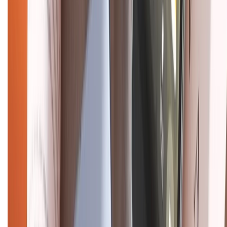
Tra cứu điểm XTMember
Hướng dẫn mua hàng trả góp
Dịch vụ bán hàng B2B
Chính sách
Bảo hành mở rộng
Chính sách dùng sản phẩm 7 ngày miễn phí
Chính sách đổi trả
Chính sách bảo hành
Chính sách bảo mật thông tin
Chính sách kiểm hàng
HỖ TRỢ THANH TOÁN