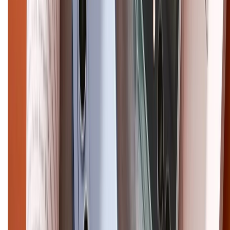
Điện thoại iPhone
iPhone 17 Pro Max
iPhone 17
Pro
iPhone 17
iPhone 16
iPhone 16 Pro Max
iPhone 15
Pro Max
iPhone 15
Điện thoại Samsung
Samsung S26
Ultra
Samsung S26
Samsung S25
iPhone cũ
iPhone 17
cũ
iPhone 16 cũ
iPhone 16 Pro Max cũ
Copyright @2012 HỘ KINH DOANH CỬA HÀNG ĐIỆN THOẠI DI ĐỘNG
XTMOBILE. Số GPKD: 41A8052143 – Cấp ngày 11/05/2023. Địa chỉ: 50
Trần Quang Khải, Phường Tân Định, Quận 1, TP.HCM. Điện thoại:
1800.6229 (Miễn Phí)
Email: xtmobile.sg@gmail.com. Chịu trách nhiệm nội dung: Lê Xuân
Hoà