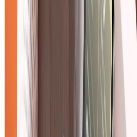
Chính sách bảo hành
Chính sách bảo mật thông tin
Chính sách kiểm hàng
TỔNG ĐÀI HỖ TRỢ
Tư vấn mua hàng (miễn phí):
1800.6229
(08h30 - 21h30)
Khiếu nại - Góp ý:
088.99999.33
(09h00 - 18h00)
Trung tâm bảo hành:
028.710.89898
(08h30 - 21h00)
KẾT NỐI VỚI CHÚNG TÔI