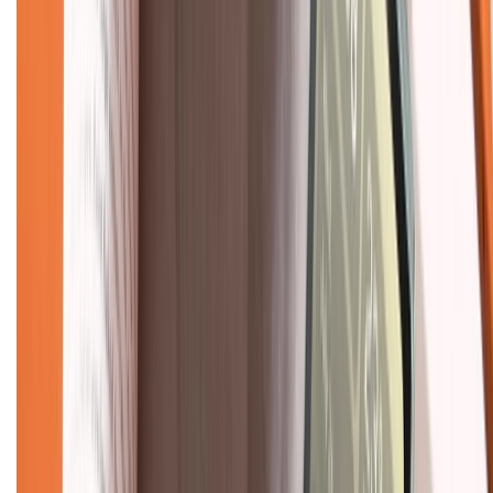
Hỗ trợ khách hàng
Mua hàng trả góp
Mua hàng online
Dịch vụ bảo hành mở rộng
Hình thức thanh toán
Tra cứu bảo hành
Tra cứu điểm XTMember
Hướng dẫn mua hàng trả góp
Dịch vụ bán hàng B2B
Chính sách
Bảo hành mở rộng
Chính sách dùng sản phẩm 7 ngày miễn phí
Chính sách đổi trả