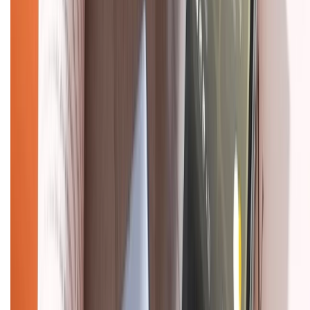
Về chúng tôi
Giới thiệu về XTMobile
Liên hệ hợp tác
Hệ thống cửa hàng bán lẻ
Về trang chủ
Hỗ trợ khách hàng
Mua hàng trả góp
Mua hàng online
Dịch vụ bảo hành mở rộng
Hình thức thanh toán
Tra cứu bảo hành