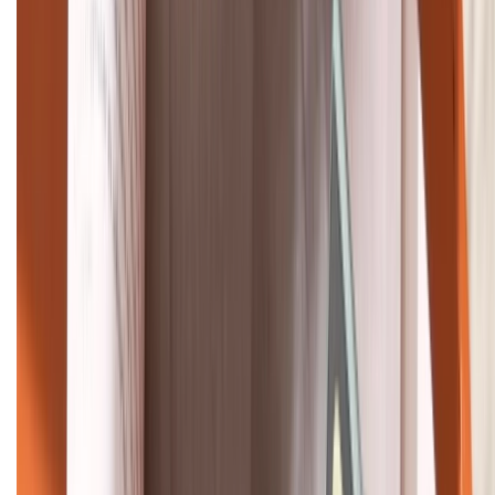
Tư vấn mua hàng (miễn phí):
1800.6229
Khiếu nại - Góp ý:
088.99999.33
Bán hàng doanh nghiệp B2B:
088.99999.22
HỖ TRỢ THANH TOÁN