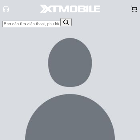
Trang chủ
Tin tức
Tin Mới
Tin Mới
Đánh Giá - Trên Tay
So Sánh
Tư vấn
Khuyến
mãi
Thủ thuật
Hỏi đáp
App - Game
Thông báo
Khách
hàng - Sự kiện
Từ Galaxy Fold đến Galaxy S23
Ultra cho thấy những lý do
Samsung được yêu thích
Cam Ngoan
Ngày đăng:
24/03/2023