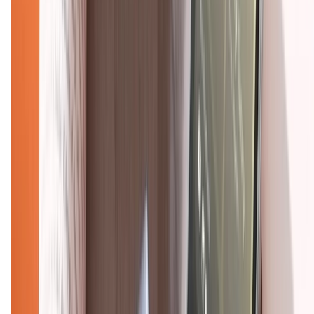
Về chúng tôi
Giới thiệu về XTMobile
Liên hệ hợp tác
Hệ thống cửa hàng bán lẻ
Về trang chủ
Hỗ trợ khách hàng
Mua hàng trả góp
Mua hàng online
Dịch vụ bảo hành mở rộng
Hình thức thanh toán
Tra cứu bảo hành