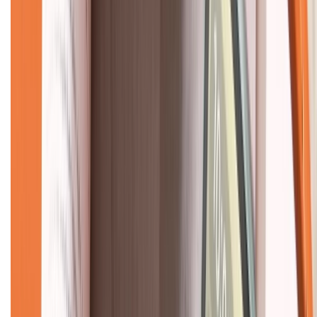
CHỨNG NHẬN
Về chúng tôi
Giới thiệu về XTMobile
Liên hệ hợp tác
Hệ thống cửa hàng bán lẻ
Về trang chủ