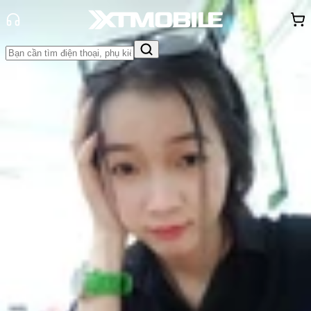
Trang chủ
Tin tức
Đánh Giá - Trên Tay
Tin Mới
Đánh Giá - Trên Tay
So Sánh
Tư vấn
Khuyến
mãi
Thủ thuật
Hỏi đáp
App - Game
Thông báo
Khách
hàng - Sự kiện
Trên tay Galaxy S21 Ultra 5G: Đột
phá về thiết kế, hỗ trợ bút S-Pen và
nhiều nâng cấp sáng giá
Nguyễn Phan Thảo Nguyên
Ngày đăng:
15/01/2021