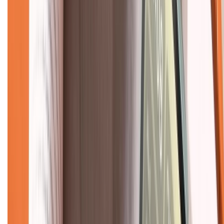
Hỗ trợ khách hàng
Mua hàng trả góp
Mua hàng online
Dịch vụ bảo hành mở rộng
Hình thức thanh toán
Tra cứu bảo hành
Tra cứu điểm XTMember
Hướng dẫn mua hàng trả góp
Dịch vụ bán hàng B2B
Chính sách
Bảo hành mở rộng
Chính sách dùng sản phẩm 7 ngày miễn phí
Chính sách đổi trả