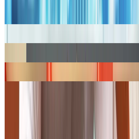
Bảng giá iPhone cũ mới nhất trong tháng 8 năm
2026, giá siêu hấp dẫn
Cập nhật bảng giá iPhone năm 2026: Giá tốt, ưu đãi
hấp dẫn
Cập nhật bảng giá Galaxy S23 (Plus, Ultra) cũ, mới
năm 2026
Bảng giá iPhone 15 cập nhật mới nhất tháng
08/2026
Cập nhật bảng giá điện thoại Samsung tháng 8:
Giảm đến 15.49 triệu
TỔNG ĐÀI HỖ TRỢ
(08H30 - 21H30)
Tư vấn mua hàng (miễn phí):