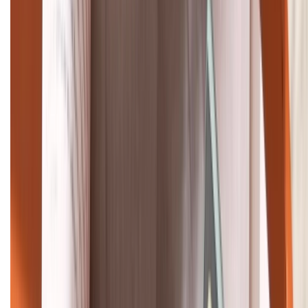
1800.6229
Khiếu nại - Góp ý:
088.99999.33
Bán hàng doanh nghiệp B2B:
088.99999.22
HỖ TRỢ THANH TOÁN