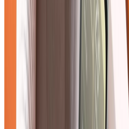
Chính sách bảo hành
Chính sách bảo mật thông tin
Chính sách kiểm hàng
TỔNG ĐÀI HỖ TRỢ
Tư vấn mua hàng (miễn phí):
1800.6229
(08h30 - 21h30)
Khiếu nại - Góp ý:
088.99999.33
(09h00 - 18h00)
Trung tâm bảo hành:
028.710.89898
(08h30 - 21h00)
KẾT NỐI VỚI CHÚNG TÔI