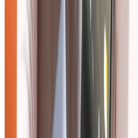
Tra cứu điểm XTMember
Hướng dẫn mua hàng trả góp
Dịch vụ bán hàng B2B
Chính sách
Bảo hành mở rộng
Chính sách dùng sản phẩm 7 ngày miễn phí
Chính sách đổi trả
Chính sách bảo hành
Chính sách bảo mật thông tin
Chính sách kiểm hàng
HỖ TRỢ THANH TOÁN