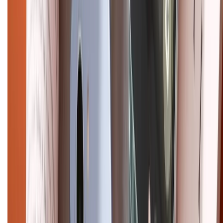
Điện thoại iPhone
iPhone 17 Pro Max
iPhone 17
Pro
iPhone 17
iPhone 16
iPhone 16 Pro Max
iPhone 15
Pro Max
iPhone 15
Điện thoại Samsung
Samsung S26
Ultra
Samsung S26
Samsung S25
iPhone cũ
iPhone 17
cũ
iPhone 16 cũ
iPhone 16 Pro Max cũ
Copyright @2012 HỘ KINH DOANH CỬA HÀNG ĐIỆN THOẠI DI ĐỘNG
XTMOBILE. Số GPKD: 41A8052143 – Cấp ngày 11/05/2023. Địa chỉ: 50
Trần Quang Khải, Phường Tân Định, Quận 1, TP.HCM. Điện thoại:
1800.6229 (Miễn Phí)
Email: xtmobile.sg@gmail.com. Chịu trách nhiệm nội dung: Lê Xuân
Hoà