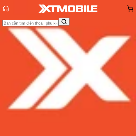
Trang chủ
Tin tức
Tin Mới
Tin Mới
Đánh Giá - Trên Tay
So Sánh
Tư vấn
Khuyến
mãi
Thủ thuật
Hỏi đáp
App - Game
Thông báo
Khách
hàng - Sự kiện
Trên tay Galaxy S21 Plus: Phiên bản
mang theo những giá trị flagship
truyền thống trong thế hệ năm nay
Admin
Ngày đăng:
16/01/2021