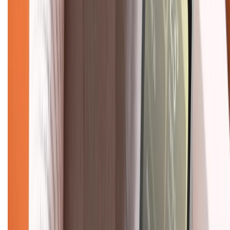
Chính sách bảo hành
Chính sách bảo mật thông tin
Chính sách kiểm hàng
TỔNG ĐÀI HỖ TRỢ
Tư vấn mua hàng (miễn phí):
1800.6229
(08h30 - 21h30)
Khiếu nại - Góp ý:
088.99999.33
(09h00 - 18h00)
Trung tâm bảo hành:
028.710.89898
(08h30 - 21h00)
KẾT NỐI VỚI CHÚNG TÔI