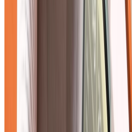
Mua hàng trả góp
Mua hàng online
Dịch vụ bảo hành mở rộng
Hình thức thanh toán
Tra cứu bảo hành
Tra cứu điểm XTMember
Hướng dẫn mua hàng trả góp
Dịch vụ bán hàng B2B
Chính sách
Bảo hành mở rộng
Chính sách dùng sản phẩm 7 ngày miễn phí
Chính sách đổi trả