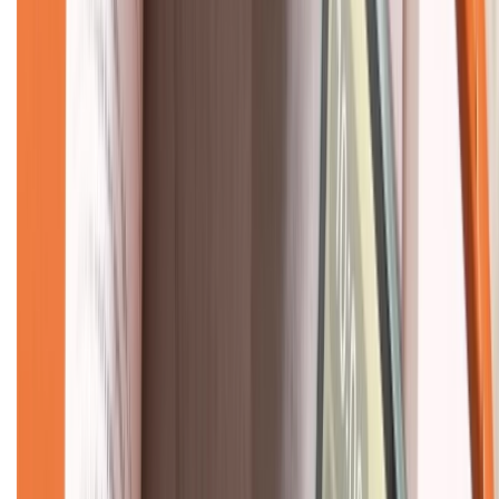
CHỨNG NHẬN
Về chúng tôi
Giới thiệu về XTMobile
Liên hệ hợp tác
Hệ thống cửa hàng bán lẻ
Về trang chủ
Hỗ trợ khách hàng