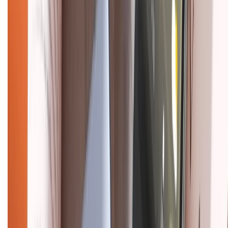
Tra cứu điểm XTMember
Hướng dẫn mua hàng trả góp
Dịch vụ bán hàng B2B
Chính sách
Bảo hành mở rộng
Chính sách dùng sản phẩm 7 ngày miễn phí
Chính sách đổi trả
Chính sách bảo hành
Chính sách bảo mật thông tin
Chính sách kiểm hàng
HỖ TRỢ THANH TOÁN