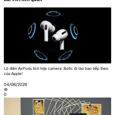
Lộ diện AirPods tích hợp camera: Bước đi táo bạo tiếp theo
của Apple!
04/08/2026
0