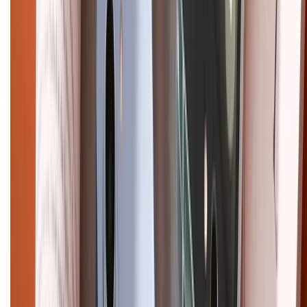
Điện thoại iPhone
iPhone 17 Pro Max
iPhone 17
Pro
iPhone 17
iPhone 16
iPhone 16 Pro Max
iPhone 15
Pro Max
iPhone 15
Điện thoại Samsung
Samsung S26
Ultra
Samsung S26
Samsung S25
iPhone cũ
iPhone 17
cũ
iPhone 16 cũ
iPhone 16 Pro Max cũ
Copyright @2012 HỘ KINH DOANH CỬA HÀNG ĐIỆN THOẠI DI ĐỘNG
XTMOBILE. Số GPKD: 41A8052143 – Cấp ngày 11/05/2023. Địa chỉ: 50
Trần Quang Khải, Phường Tân Định, Quận 1, TP.HCM. Điện thoại:
1800.6229 (Miễn Phí)
Email: xtmobile.sg@gmail.com. Chịu trách nhiệm nội dung: Lê Xuân
Hoà