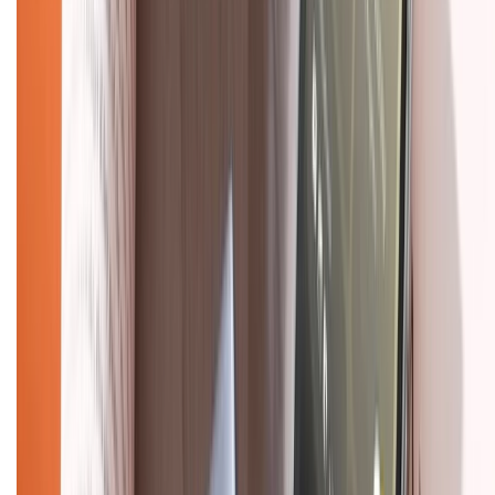
Về chúng tôi
Giới thiệu về XTMobile
Liên hệ hợp tác
Hệ thống cửa hàng bán lẻ
Về trang chủ
Hỗ trợ khách hàng
Mua hàng trả góp
Mua hàng online
Dịch vụ bảo hành mở rộng
Hình thức thanh toán
Tra cứu bảo hành