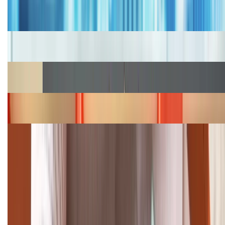
Bảng giá iPhone cũ mới nhất trong tháng 8 năm
2026, giá siêu hấp dẫn
Cập nhật bảng giá iPhone năm 2026: Giá tốt, ưu đãi
hấp dẫn
Cập nhật bảng giá Galaxy S23 (Plus, Ultra) cũ, mới
năm 2026
Bảng giá iPhone 15 cập nhật mới nhất tháng
08/2026
Cập nhật bảng giá điện thoại Samsung tháng 8:
Giảm đến 15.49 triệu
TỔNG ĐÀI HỖ TRỢ
(08H30 - 21H30)
Tư vấn mua hàng (miễn phí):