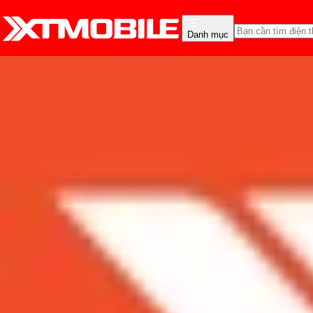
Danh mục
Trang chủ
Tin tức
App - Game
Tin Mới
Đánh Giá - Trên Tay
So Sánh
Tư vấn
Khuy
Top game MOBA dành cho
Admin
Ngày đăng:
06/03/2022
Cập nhật:
06/03/2022
Theo dõi XTMobile trên