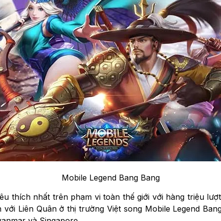
Mobile Legend Bang Bang
hích nhất trên phạm vi toàn thế giới với hàng triệu lượt 
ới Liên Quân ở thị trường Việt song Mobile Legend Bang
Myanmar và Singapore.