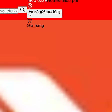
1800 6229
Hotline miễn phí
Hệ thống
06 cửa hàng
Giỏ hàng
ến mãi
Thủ thuật
Hỏi đáp
App - Game
Thông báo
Khách hàng 
 game thủ mobile cực hay v