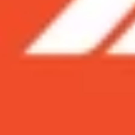
Xem nhanh
Ẩn
1
Top game MOBA cực hay dành cho game
1.1
Mobile Legend Bang Bang
1.2
Marvel Super War
1.3
Onmyoji Arena
1.4
RE: Aetatis
1.5
Legend of Ace
1.6
DC Battle Arena
1.7
Pokemon Unite
Top game MOBA cực hay dành cho ga
Tốc Chiến và Liên Quân là những tựa game mobi
điều gì đó mới mẻ hơn trong trải nghiệm thì đừn