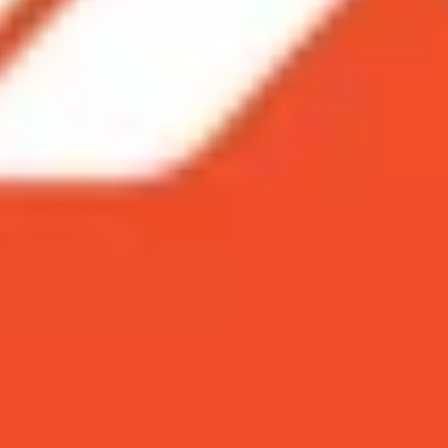
 thủ mobile
me thủ mobile
le thuộc thể loại MOBA có lượng người chơi đông đảo n
g bỏ qua danh sách dưới đây nhé.