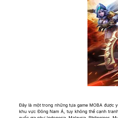
Đây là một trong những tựa game MOBA được yêu t
khu vực Đông Nam Á, tuy không thể cạnh tranh v
quốc gia như Indonesia, Malaysia, Philippines, 