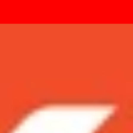
- Sự kiện
à lôi cuốn