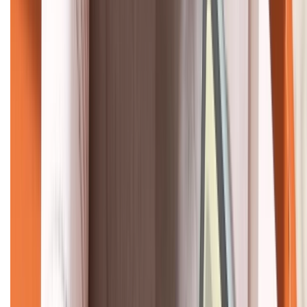
KẾT NỐI VỚI CHÚNG TÔI
CHỨNG NHẬN