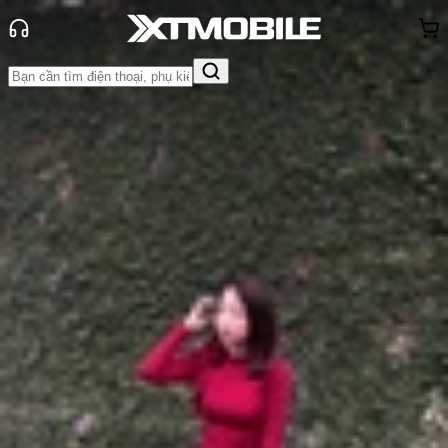
Trang chủ
Tin tức
App - Game
Tin Mới
Đánh Giá - Trên Tay
So Sánh
Tư vấn
Khuyến
mãi
Thủ thuật
Hỏi đáp
App - Game
Thông báo
Khách
hàng - Sự kiện
Top 10 phần mềm cắt video miễn
phí và dễ sử dụng trên máy tính
Anh Thư
Ngày đăng:
21/12/2023
Cập nhật:
21/12/2023