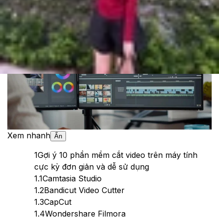
Theo dõi XTMobile trên
Xem nhanh
Ẩn
1
Gợi ý 10 phần mềm cắt video trên máy tính
cực kỳ đơn giản và dễ sử dụng
1.1
Camtasia Studio
1.2
Bandicut Video Cutter
1.3
CapCut
1.4
Wondershare Filmora