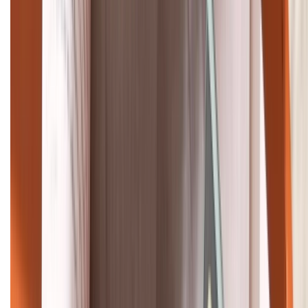
088.99999.33
Bán hàng doanh nghiệp B2B:
088.99999.22
HỖ TRỢ THANH TOÁN