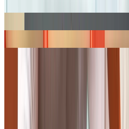
hấp dẫn
Cập nhật bảng giá Galaxy S23 (Plus, Ultra) cũ, mới
năm 2026
Bảng giá iPhone 15 cập nhật mới nhất tháng
08/2026
Cập nhật bảng giá điện thoại Samsung tháng 8:
Giảm đến 15.49 triệu
TỔNG ĐÀI HỖ TRỢ
(08H30 - 21H30)
Tư vấn mua hàng (miễn phí):
1800.6229
Khiếu nại - Góp ý: