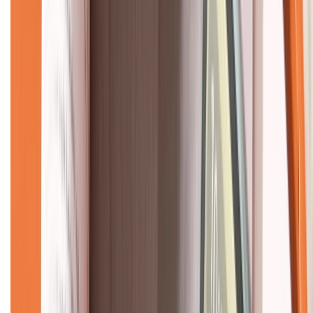
Về chúng tôi
Giới thiệu về XTMobile
Liên hệ hợp tác
Hệ thống cửa hàng bán lẻ
Về trang chủ
Hỗ trợ khách hàng
Mua hàng trả góp
Mua hàng online