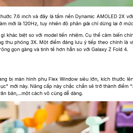
 thước 7.6 inch và đây là tấm nền Dynamic AMOLED 2X với
m mới là 120Hz, tuy nhiên độ phân giải chỉ dừng lại ở mứ
gì khác biệt so với model tiền nhiệm. Cụ thể cảm biến ch
 thu phóng 3X. Một điểm đáng lưu ý tiếp theo chính là vị
ng gọn gàng và tinh tế hơn hẳn so với Galaxy Z Fold 4.
rang bị màn hình phụ Flex Window siêu lớn, kích thước 
ục" mới này. Nâng cấp này chắc chắn sẽ trở thành điểm "ăn
văn bản,...một cách vô cùng dễ dàng.