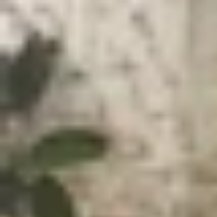
Xem nhanh
Ẩn
1
Tổng hợp sự kiện Galaxy Unpacked 2023
1.1
Galaxy Z Fold 5 ra mắt
1.2
Galaxy Z Flip 5 ra mắt
1.3
Galaxy Watch6 series ra mắt
Tổng hợp sự kiện Galaxy Unpacked 20
Trong sự kiện Galaxy Unpacked 2023 tối nay,
Sa
Ngoài bộ đôi điện thoại gập
Galaxy Z Fold 5
và G
tính bảng Galaxy Tab S9 vô cùng xịn sò. Cùng
X
Galaxy Z Fold 5 ra mắt
Galaxy Z Fold 5 là phiên bản hoàn thiện của Ga
tối ưu trải nghiệm cho người dùng. Điểm cộng đầ