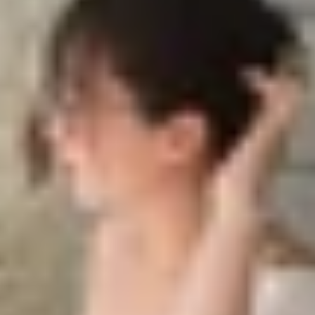
 tối 26/07
23 tối 26/07
msung
đã ra mắt hàng loạt các siêu phẩm mà cộng đồng y
alaxy Z Flip 5, ông lớn Hàn Quốc còn giới thiệu mẫu đồ
Tmobile
khám phá toàn bộ các sản phẩm mới này trong bài 
laxy Z Fold 4, nên sản phẩm không có quá nhiều nâng cấp 
u tiên là thiết bị có thiết kế mỏng hơn 2.4mm và nhẹ hơn 