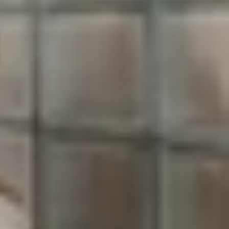
êu công nghệ đã mong ngóng suốt thời gian qua.
ng hồ thông minh Galaxy Watch 6 cùng chiếc máy
viết dưới đây nhé!
đột phá, tuy vậy vẫn được Samsung tinh chỉnh để
9g so với model tiền nhiệm, cho cảm giác cầm nắm