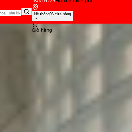
1800 6229
Hotline miễn phí
Hệ thống
06 cửa hàng
Giỏ hàng
ến mãi
Thủ thuật
Hỏi đáp
App - Game
Thông báo
Khách hàng 
y Unpacked 2023: Loạt siêu 