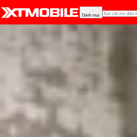
Danh mục
Trang chủ
Tin tức
Tin Mới
Tin Mới
Đánh Giá - Trên Tay
So Sánh
Tư vấn
Khuy
Tổng hợp sự kiện Galax
Triệu Vy
Ngày đăng:
26/07/2023
Cập nhật:
05/08/2026
Theo dõi XTMobile trên