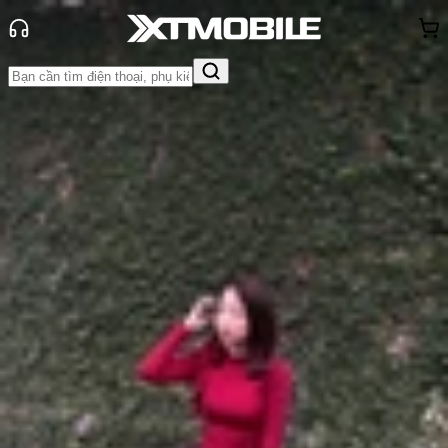
Trang chủ
Tin tức
Tin Mới
Tin Mới
Đánh Giá - Trên Tay
So Sánh
Tư vấn
Khuyến
mãi
Thủ thuật
Hỏi đáp
App - Game
Thông báo
Khách
hàng - Sự kiện
iOS 26.2: 10+ tính năng mới đáng
chú ý dành cho iPhone
Anh Thư
Ngày đăng:
24/11/2025
Cập nhật:
24/11/2025