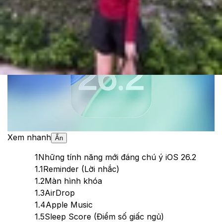
Theo dõi XTMobile trên
Xem nhanh
Ẩn
1
Những tính năng mới đáng chú ý iOS 26.2
1.1
Reminder (Lời nhắc)
1.2
Màn hình khóa
1.3
AirDrop
1.4
Apple Music
1.5
Sleep Score (Điểm số giấc ngủ)