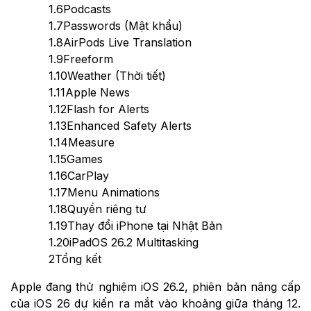
1.6
Podcasts
1.7
Passwords (Mật khẩu)
1.8
AirPods Live Translation
1.9
Freeform
1.10
Weather (Thời tiết)
1.11
Apple News
1.12
Flash for Alerts
1.13
Enhanced Safety Alerts
1.14
Measure
1.15
Games
1.16
CarPlay
1.17
Menu Animations
1.18
Quyền riêng tư
1.19
Thay đổi iPhone tại Nhật Bản
1.20
iPadOS 26.2 Multitasking
2
Tổng kết
Apple đang thử nghiệm iOS 26.2, phiên bản nâng cấp
của iOS 26 dự kiến ra mắt vào khoảng giữa tháng 12.