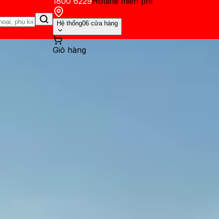
1800 6229
Hotline miễn phí
Hệ thống
06 cửa hàng
Giỏ hàng
ến mãi
Thủ thuật
Hỏi đáp
App - Game
Thông báo
Khách hàng 
alaxy AI mới có trên Galaxy 