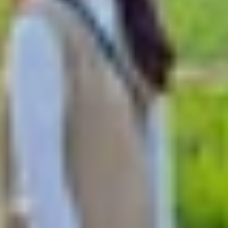
ăng Galaxy AI nổi bật có trên Galaxy Z Fold 7 và Z Flip 
ng minh hơn
 trên Galaxy Z Fold 7 và Z Flip 7, không còn đơn thuần l
 hình từ hình ảnh, văn bản đến video để tra cứu tức thì.
p tục đặt câu hỏi liên quan và nhận phản hồi bằng AI theo