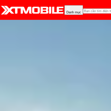
Danh mục
Trang chủ
Tin tức
Tin Mới
Tin Mới
Đánh Giá - Trên Tay
So Sánh
Tư vấn
Khuy
Tổng hợp các tính năng G
Thùy Nguyễn
Ngày đăng:
14/07/2025
Cập nhật:
14/07/2025
Theo dõi XTMobile trên