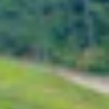
nhanh chóng thu hút sự chú ý từ giới công nghệ.
 ngờ khi trang bị loạt tính năng Galaxy AI hoàn
h tiếp cận hoàn toàn mới với smartphone gập.