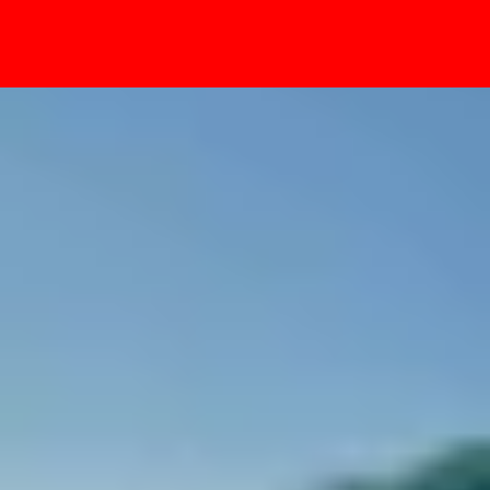
- Sự kiện
Z Fold 7 và Z Flip 7