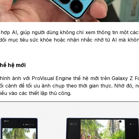
ch hợp AI, giúp người dùng không chỉ xem thông tin một cá
o dõi mục tiêu sức khỏe hoặc nhận nhắc nhở từ AI mà khôn
thế hệ mới
nh ảnh với ProVisual Engine thế hệ mới trên Galaxy Z Fo
bối cảnh để tối ưu ảnh chụp theo thời gian thực. Nhờ đó
ều vào các thiết lập thủ công.