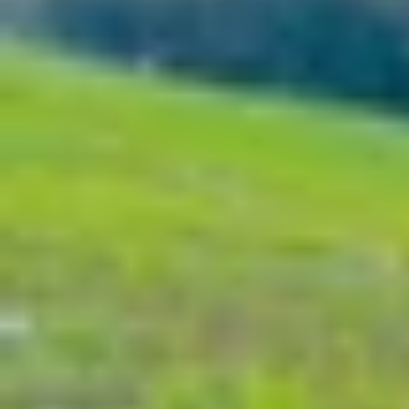
Xem nhanh
Ẩn
1
Tổng hợp tất cả tính năng Galaxy AI trên
1.1
Circle to Search nâng cấp - AI tra cứu
1.2
Gemini Live - hoạt động trực tiếp trê
1.3
Now Brief & Widgets AI - nội dung cá 
1.4
ProVisual Engine - tối ưu hình ảnh bằn
1.5
AI Select - chọn nội dung, AI tự gợi ý t
1.6
Trợ lý ghi chú và soạn thảo
1.7
Một số tính năng Galaxy AI khác đáng
1.8
Tổng kết
Tổng hợp tất cả tính năng Galaxy AI trê
Sau khi chính thức ra mắt tại sự kiện Galaxy U
Không chỉ gây ấn tượng với thiết kế mỏng nhẹ, t
toàn mới. Những công cụ AI thông minh này khôn