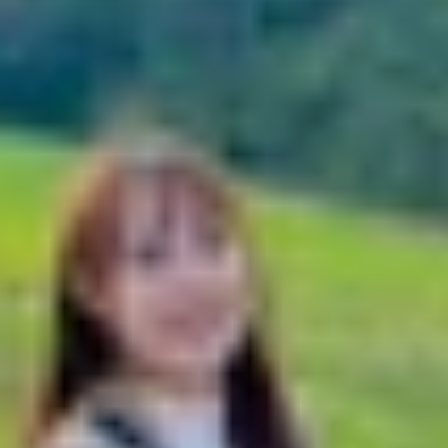
 Galaxy Z Fold 7 và Z Flip 7
 thông minh hơn
n màn hình FlexWindow
nhân hóa theo thói quen
g AI thế hệ mới
hao tác
 chú ý
n Galaxy Z Fold 7 và Z Flip 7
npacked 2025, bộ đôi
Galaxy Z Fold 7
và
Galaxy Z Flip 7
đã 
inh tế và hiện đại hơn, Samsung còn khiến người dùng bất
g chỉ làm mới trải nghiệm sử dụng, mà còn mở ra một các