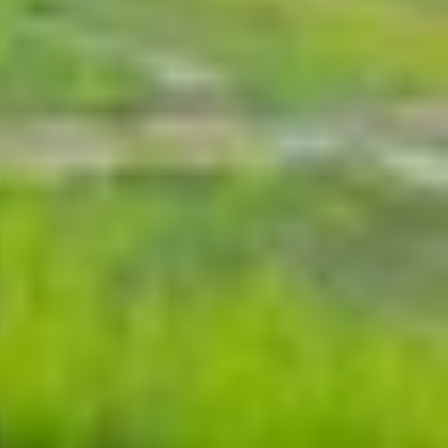
7 ngay sau đây.
à công cụ tìm kiếm hình ảnh. Người dùng giờ đây
 Điểm đặc biệt là phiên bản mới hỗ trợ truy vấn
 ngữ cảnh.