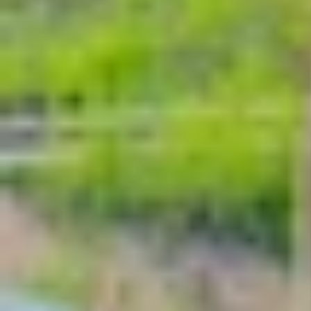
Hãy cùng XTmobile khám phá toàn bộ những tính n
Circle to Search nâng cấp - AI tra cứu thô
Circle to Search tiếp tục được nâng cấp mạnh mẽ
có thể khoanh vùng bất kỳ nội dung nào trên màn
sâu hơn: sau khi khoanh nội dung, bạn có thể tiế