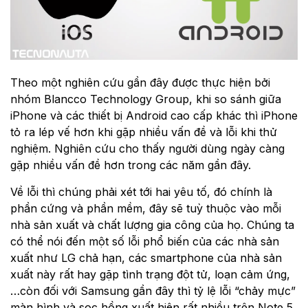
Theo một nghiên cứu gần đây được thực hiện bởi
nhóm Blancco Technology Group, khi so sánh giữa
iPhone và các thiết bị Android cao cấp khác thì iPhone
tỏ ra lép vế hơn khi gặp nhiều vấn đề và lỗi khi thử
nghiệm. Nghiên cứu cho thấy người dùng ngày càng
gặp nhiều vấn đề hơn trong các năm gần đây.
Về lỗi thì chúng phải xét tới hai yêu tố, đó chính là
phần cứng và phần mềm, đây sẽ tuỳ thuộc vào mỗi
nhà sản xuất và chất lượng gia công của họ. Chúng ta
có thể nói đến một số lỗi phổ biến của các nhà sản
xuất như LG chả hạn, các smartphone của nhà sản
xuất này rất hay gặp tình trạng đột tử, loạn cảm ứng,
…còn đối với Samsung gần đây thì tỷ lệ lỗi “chảy mực”
màn hình và sọc hồng xuất hiện rất nhiều trên Note 5