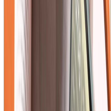
CHỨNG NHẬN
Về chúng tôi
Giới thiệu về XTMobile
Liên hệ hợp tác
Hệ thống cửa hàng bán lẻ
Về trang chủ
Hỗ trợ khách hàng