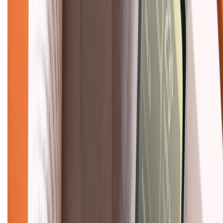
Mua hàng trả góp
Mua hàng online
Dịch vụ bảo hành mở rộng
Hình thức thanh toán
Tra cứu bảo hành
Tra cứu điểm XTMember
Hướng dẫn mua hàng trả góp
Dịch vụ bán hàng B2B
Chính sách
Bảo hành mở rộng
Chính sách dùng sản phẩm 7 ngày miễn phí
Chính sách đổi trả