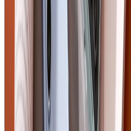
Điện thoại iPhone
iPhone 17 Pro Max
iPhone 17
Pro
iPhone 17
iPhone 16
iPhone 16 Pro Max
iPhone 15
Pro Max
iPhone 15
Điện thoại Samsung
Samsung S26
Ultra
Samsung S26
Samsung S25
iPhone cũ
iPhone 17
cũ
iPhone 16 cũ
iPhone 16 Pro Max cũ
Copyright @2012 HỘ KINH DOANH CỬA HÀNG ĐIỆN THOẠI DI ĐỘNG
XTMOBILE. Số GPKD: 41A8052143 – Cấp ngày 11/05/2023. Địa chỉ: 50
Trần Quang Khải, Phường Tân Định, Quận 1, TP.HCM. Điện thoại:
1800.6229 (Miễn Phí)
Email: xtmobile.sg@gmail.com. Chịu trách nhiệm nội dung: Lê Xuân
Hoà