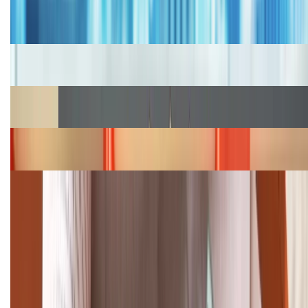
Bảng giá iPhone cũ mới nhất trong tháng 8 năm
2026, giá siêu hấp dẫn
Cập nhật bảng giá iPhone năm 2026: Giá tốt, ưu đãi
hấp dẫn
Cập nhật bảng giá Galaxy S23 (Plus, Ultra) cũ, mới
năm 2026
Bảng giá iPhone 15 cập nhật mới nhất tháng
08/2026
Cập nhật bảng giá điện thoại Samsung tháng 8:
Giảm đến 15.49 triệu
TỔNG ĐÀI HỖ TRỢ
(08H30 - 21H30)
Tư vấn mua hàng (miễn phí):