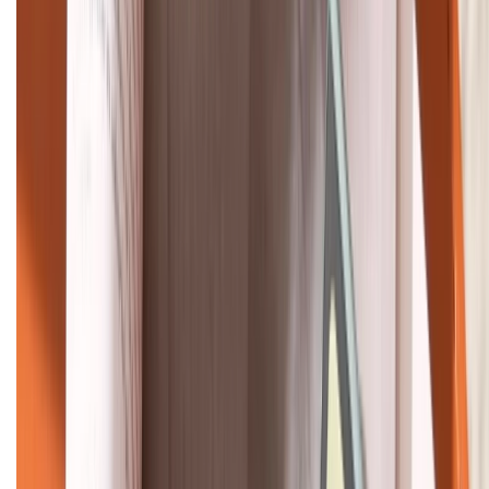
1800.6229
Khiếu nại - Góp ý:
088.99999.33
Bán hàng doanh nghiệp B2B:
088.99999.22
HỖ TRỢ THANH TOÁN