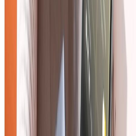
Chính sách bảo hành
Chính sách bảo mật thông tin
Chính sách kiểm hàng
TỔNG ĐÀI HỖ TRỢ
Tư vấn mua hàng (miễn phí):
1800.6229
(08h30 - 21h30)
Khiếu nại - Góp ý:
088.99999.33
(09h00 - 18h00)
Trung tâm bảo hành:
028.710.89898
(08h30 - 21h00)
KẾT NỐI VỚI CHÚNG TÔI