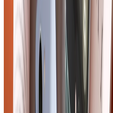
Tra cứu điểm XTMember
Hướng dẫn mua hàng trả góp
Dịch vụ bán hàng B2B
Chính sách
Bảo hành mở rộng
Chính sách dùng sản phẩm 7 ngày miễn phí
Chính sách đổi trả
Chính sách bảo hành
Chính sách bảo mật thông tin
Chính sách kiểm hàng
HỖ TRỢ THANH TOÁN