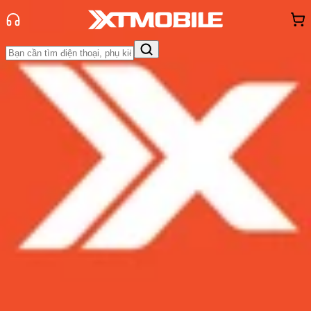
Trang chủ
Tin tức
Tin Mới
Tin Mới
Đánh Giá - Trên Tay
So Sánh
Tư vấn
Khuyến
mãi
Thủ thuật
Hỏi đáp
App - Game
Thông báo
Khách
hàng - Sự kiện
Thực tế cho thấy, iPhone còn gặp
nhiều lỗi hơn cả các smartphone
Android
Admin
Ngày đăng:
03/03/2017