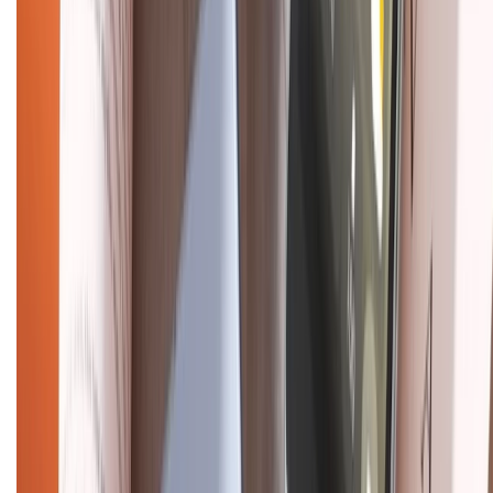
Về chúng tôi
Giới thiệu về XTMobile
Liên hệ hợp tác
Hệ thống cửa hàng bán lẻ
Về trang chủ
Hỗ trợ khách hàng
Mua hàng trả góp
Mua hàng online
Dịch vụ bảo hành mở rộng
Hình thức thanh toán
Tra cứu bảo hành