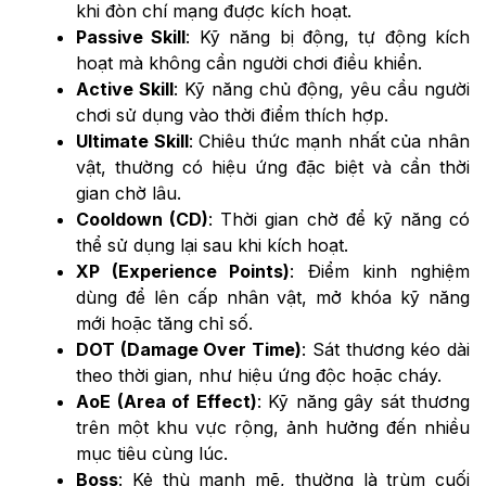
khi đòn chí mạng được kích hoạt.
Passive Skill
: Kỹ năng bị động, tự động kích
hoạt mà không cần người chơi điều khiển.
Active Skill
: Kỹ năng chủ động, yêu cầu người
chơi sử dụng vào thời điểm thích hợp.
Ultimate Skill
: Chiêu thức mạnh nhất của nhân
vật, thường có hiệu ứng đặc biệt và cần thời
gian chờ lâu.
Cooldown (CD)
: Thời gian chờ để kỹ năng có
thể sử dụng lại sau khi kích hoạt.
XP (Experience Points)
: Điểm kinh nghiệm
dùng để lên cấp nhân vật, mở khóa kỹ năng
mới hoặc tăng chỉ số.
DOT (Damage Over Time)
: Sát thương kéo dài
theo thời gian, như hiệu ứng độc hoặc cháy.
AoE (Area of Effect)
: Kỹ năng gây sát thương
trên một khu vực rộng, ảnh hưởng đến nhiều
mục tiêu cùng lúc.
Boss
: Kẻ thù mạnh mẽ, thường là trùm cuối