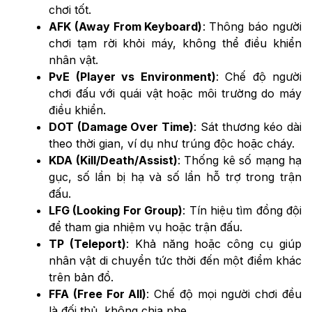
chơi tốt.
AFK (Away From Keyboard)
: Thông báo người
chơi tạm rời khỏi máy, không thể điều khiển
nhân vật.
PvE (Player vs Environment)
: Chế độ người
chơi đấu với quái vật hoặc môi trường do máy
điều khiển.
DOT (Damage Over Time)
: Sát thương kéo dài
theo thời gian, ví dụ như trúng độc hoặc cháy.
KDA (Kill/Death/Assist)
: Thống kê số mạng hạ
gục, số lần bị hạ và số lần hỗ trợ trong trận
đấu.
LFG (Looking For Group)
: Tín hiệu tìm đồng đội
để tham gia nhiệm vụ hoặc trận đấu.
TP (Teleport)
: Khả năng hoặc công cụ giúp
nhân vật di chuyển tức thời đến một điểm khác
trên bản đồ.
FFA (Free For All)
: Chế độ mọi người chơi đều
là đối thủ, không chia phe.