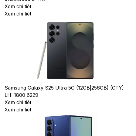
Xem chi tiết
Xem chi tiết
Samsung Galaxy S25 Ultra 5G (12GB|256GB) (CTY)
LH: 1800 6229
Xem chi tiết
Xem chi tiết