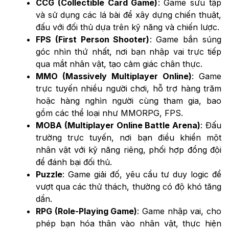
CCG (Collectible Card Game)
: Game sưu tập
và sử dụng các lá bài để xây dựng chiến thuật,
đấu với đối thủ dựa trên kỹ năng và chiến lược.
FPS (First Person Shooter)
: Game bắn súng
góc nhìn thứ nhất, nơi bạn nhập vai trực tiếp
qua mắt nhân vật, tạo cảm giác chân thực.
MMO (Massively Multiplayer Online)
: Game
trực tuyến nhiều người chơi, hỗ trợ hàng trăm
hoặc hàng nghìn người cùng tham gia, bao
gồm các thể loại như MMORPG, FPS.
MOBA (Multiplayer Online Battle Arena)
: Đấu
trường trực tuyến, nơi bạn điều khiển một
nhân vật với kỹ năng riêng, phối hợp đồng đội
để đánh bại đối thủ.
Puzzle
: Game giải đố, yêu cầu tư duy logic để
vượt qua các thử thách, thường có độ khó tăng
dần.
RPG (Role-Playing Game)
: Game nhập vai, cho
phép bạn hóa thân vào nhân vật, thực hiện