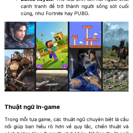
cạnh tranh để trở thành người sống sót cuối
cùng, như Fortnite hay PUBG.
Thuật ngữ In-game
Trong mỗi tựa game, các thuật ngữ chuyên biệt là cầu
nối giúp bạn hiểu rõ hơn về quy tắc, chiến thuật và