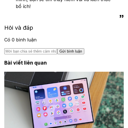
bổ ích!
Hỏi và đáp
Có
0
bình luận
Gửi bình luận
Bài viết liên quan