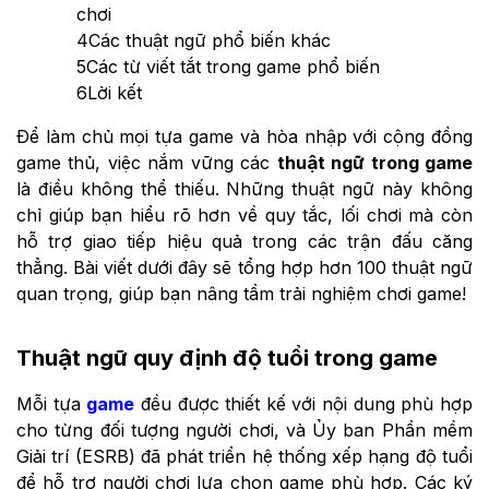
chơi
4
Các thuật ngữ phổ biến khác
5
Các từ viết tắt trong game phổ biến
6
Lời kết
Để làm chủ mọi tựa game và hòa nhập với cộng đồng
game thủ, việc nắm vững các
thuật ngữ trong game
là điều không thể thiếu. Những thuật ngữ này không
chỉ giúp bạn hiểu rõ hơn về quy tắc, lối chơi mà còn
hỗ trợ giao tiếp hiệu quả trong các trận đấu căng
thẳng. Bài viết dưới đây sẽ tổng hợp hơn 100 thuật ngữ
quan trọng, giúp bạn nâng tầm trải nghiệm chơi game!
Thuật ngữ quy định độ tuổi trong game
Mỗi tựa
game
đều được thiết kế với nội dung phù hợp
cho từng đối tượng người chơi, và Ủy ban Phần mềm
Giải trí (ESRB) đã phát triển hệ thống xếp hạng độ tuổi
để hỗ trợ người chơi lựa chọn game phù hợp. Các ký