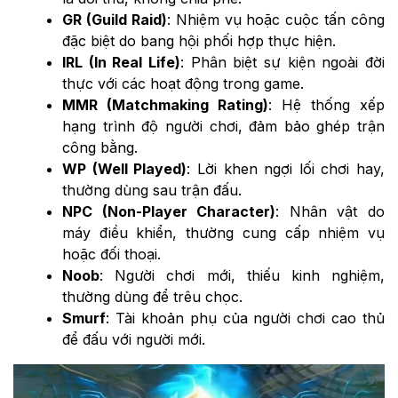
GR (Guild Raid)
: Nhiệm vụ hoặc cuộc tấn công
đặc biệt do bang hội phối hợp thực hiện.
IRL (In Real Life)
: Phân biệt sự kiện ngoài đời
thực với các hoạt động trong game.
MMR (Matchmaking Rating)
: Hệ thống xếp
hạng trình độ người chơi, đảm bảo ghép trận
công bằng.
WP (Well Played)
: Lời khen ngợi lối chơi hay,
thường dùng sau trận đấu.
NPC (Non-Player Character)
: Nhân vật do
máy điều khiển, thường cung cấp nhiệm vụ
hoặc đối thoại.
Noob
: Người chơi mới, thiếu kinh nghiệm,
thường dùng để trêu chọc.
Smurf
: Tài khoản phụ của người chơi cao thủ
để đấu với người mới.