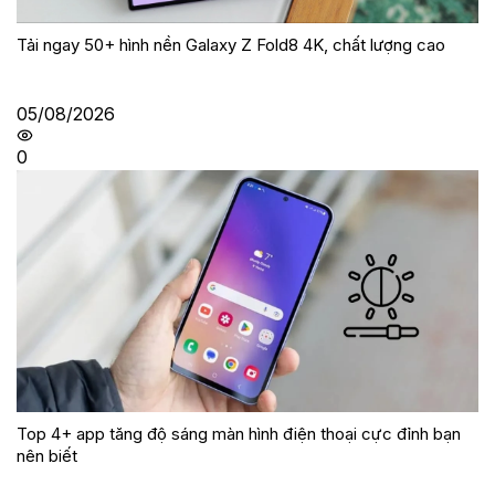
Tải ngay 50+ hình nền Galaxy Z Fold8 4K, chất lượng cao
05/08/2026
0
Top 4+ app tăng độ sáng màn hình điện thoại cực đỉnh bạn
nên biết