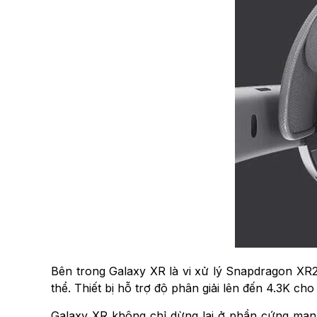
Bên trong Galaxy XR là vi xử lý Snapdragon XR2
thể. Thiết bị hỗ trợ độ phân giải lên đến 4.3K c
Galaxy XR không chỉ dừng lại ở phần cứng mạnh