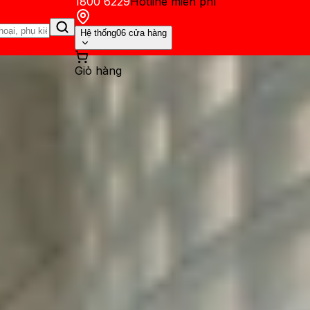
1800 6229
Hotline miễn phí
Hệ thống
06 cửa hàng
Giỏ hàng
ến mãi
Thủ thuật
Hỏi đáp
App - Game
Thông báo
Khách hàng 
àn bộ thông tin trước thềm 