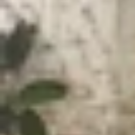
Xem nhanh
Ẩn
1
Thiết kế hiện đại, chú trọng trải nghiệm 
2
Thông số kỹ thuật dự kiến
Thị trường thiết bị thực tế hỗn hợp (XR) đang t
Sản phẩm này, còn được biết đến với tên mã nộ
Những thông tin rò rỉ mới nhất đã giúp người dùn
Thiết kế hiện đại, chú trọng trải nghi
Galaxy XR gây ấn tượng với phong cách thiết kế 
so với phần lớn headset XR khác trên thị trường
tiếp xúc trực tiếp với khuôn mặt cùng dây đeo ô