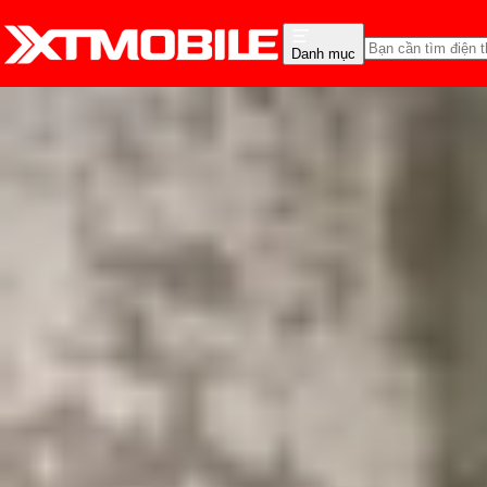
Danh mục
Trang chủ
Tin tức
Tin Mới
Tin Mới
Đánh Giá - Trên Tay
So Sánh
Tư vấn
Khuy
Samsung Galaxy XR lộ to
Triệu Vy
Ngày đăng:
10/10/2025
Cập nhật:
10/10/2025
Theo dõi XTMobile trên