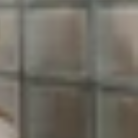
c vào phân khúc cao cấp với sản phẩm Galaxy XR.
droid XR của Google với sự hỗ trợ từ Qualcomm.
cấu hình của Galaxy XR.
g lượng chỉ 545 gram giúp thiết bị nhẹ hơn nhiều
thời gian dài. Samsung trang bị phần đệm mềm mại
a vặn.