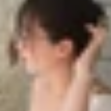
đeo
rở nên sôi động hơn bao giờ hết khi Samsung chuẩn bị bướ
i bộ Project Moohan, được phát triển trên nền tảng An
g có cái nhìn rõ nét hơn về thiết kế, tính năng cũng như 
ệm đeo
hiện đại, tối giản nhưng vẫn đảm bảo tính tiện dụng. Trọn
, mang lại cảm giác thoải mái ngay cả khi sử dụng trong 
m trọn đầu, đi kèm núm xoay phía sau để điều chỉnh độ vừ