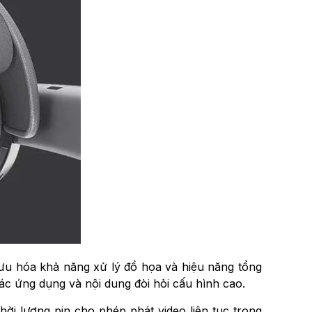
 ưu hóa khả năng xử lý đồ họa và hiệu năng tổng
các ứng dụng và nội dung đòi hỏi cấu hình cao.
i lượng pin cho phép phát video liên tục trong