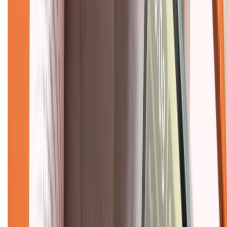
Giới thiệu về XTMobile
Liên hệ hợp tác
Hệ thống cửa hàng bán lẻ
Về trang chủ
Hỗ trợ khách hàng
Mua hàng trả góp
Mua hàng online
Dịch vụ bảo hành mở rộng
Hình thức thanh toán
Tra cứu bảo hành
Tra cứu điểm XTMember
Hướng dẫn mua hàng trả góp