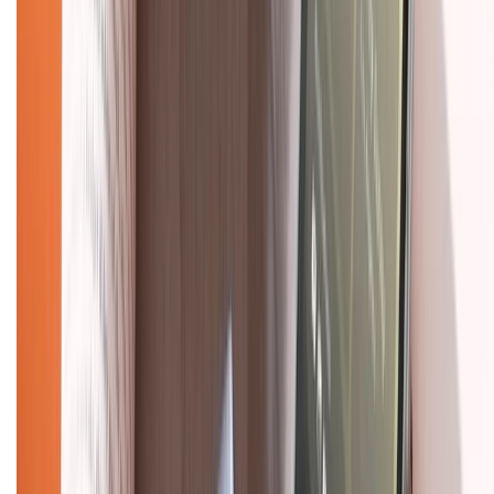
088.99999.33
(09h00 - 18h00)
Trung tâm bảo hành:
028.710.89898
(08h30 - 21h00)
KẾT NỐI VỚI CHÚNG TÔI
Về chúng tôi
Giới thiệu về XTMobile
Liên hệ hợp tác
Hệ thống cửa hàng bán lẻ
Về trang chủ
Hỗ trợ khách hàng