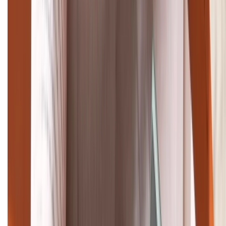
Giảm đến 15.49 triệu
TỔNG ĐÀI HỖ TRỢ
(08H30 - 21H30)
Tư vấn mua hàng (miễn phí):
1800.6229
Khiếu nại - Góp ý:
088.99999.33
Bán hàng doanh nghiệp B2B:
088.99999.22