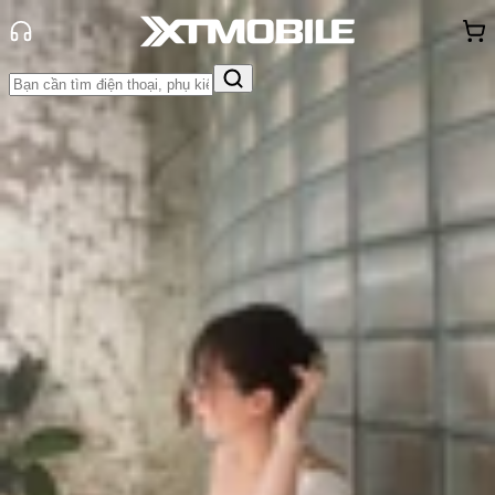
Trang chủ
Tin tức
Tin Mới
Tin Mới
Đánh Giá - Trên Tay
So Sánh
Tư vấn
Khuyến
mãi
Thủ thuật
Hỏi đáp
App - Game
Thông báo
Khách
hàng - Sự kiện
Samsung Galaxy A56 lộ diện với
thiết kế mặt lưng khác lạ
Triệu Vy
Ngày đăng:
10/01/2025
Cập nhật:
24/05/2026