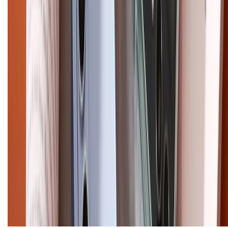
Email: xtmobile.sg@gmail.com. Chịu trách nhiệm nội dung: Lê Xuân
Hoà