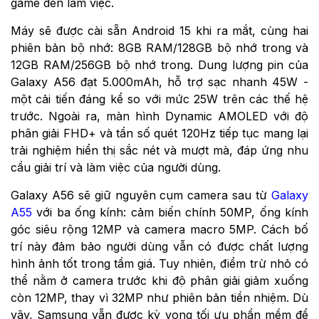
game đến làm việc.
Máy sẽ được cài sẵn Android 15 khi ra mắt, cùng hai
phiên bản bộ nhớ: 8GB RAM/128GB bộ nhớ trong và
12GB RAM/256GB bộ nhớ trong. Dung lượng pin của
Galaxy A56 đạt 5.000mAh, hỗ trợ sạc nhanh 45W -
một cải tiến đáng kể so với mức 25W trên các thế hệ
trước. Ngoài ra, màn hình Dynamic AMOLED với độ
phân giải FHD+ và tần số quét 120Hz tiếp tục mang lại
trải nghiệm hiển thị sắc nét và mượt mà, đáp ứng nhu
cầu giải trí và làm việc của người dùng.
Galaxy A56 sẽ giữ nguyên cụm camera sau từ
Galaxy
A55
với ba ống kính: cảm biến chính 50MP, ống kính
góc siêu rộng 12MP và camera macro 5MP. Cách bố
trí này đảm bảo người dùng vẫn có được chất lượng
hình ảnh tốt trong tầm giá. Tuy nhiên, điểm trừ nhỏ có
thể nằm ở camera trước khi độ phân giải giảm xuống
còn 12MP, thay vì 32MP như phiên bản tiền nhiệm. Dù
vậy, Samsung vẫn được kỳ vọng tối ưu phần mềm để