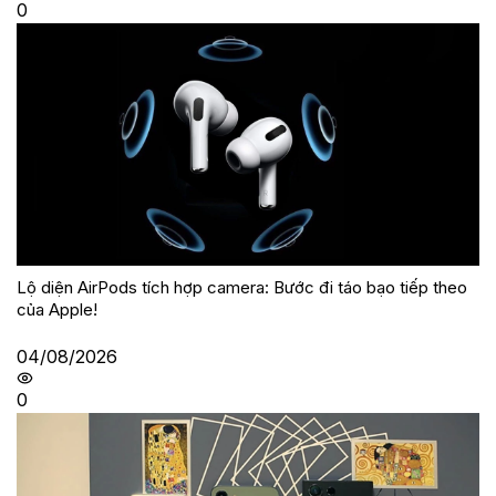
0
Lộ diện AirPods tích hợp camera: Bước đi táo bạo tiếp theo
của Apple!
04/08/2026
0