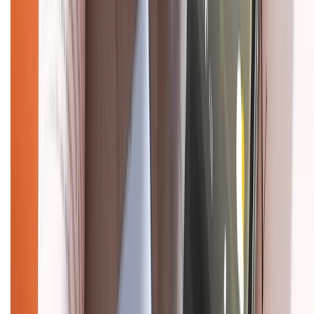
Mua hàng trả góp
Mua hàng online
Dịch vụ bảo hành mở rộng
Hình thức thanh toán
Tra cứu bảo hành
Tra cứu điểm XTMember
Hướng dẫn mua hàng trả góp
Dịch vụ bán hàng B2B
Chính sách
Bảo hành mở rộng
Chính sách dùng sản phẩm 7 ngày miễn phí
Chính sách đổi trả
Chính sách bảo hành