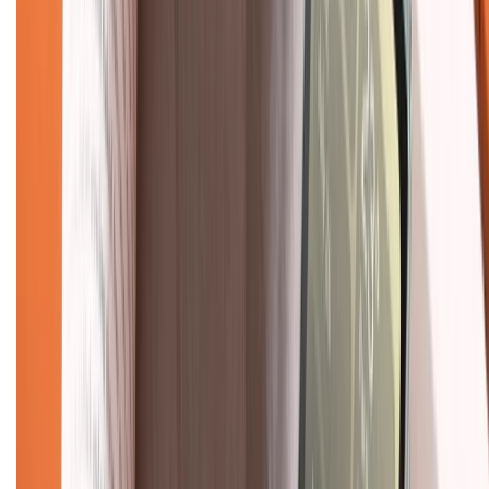
Dịch vụ bán hàng B2B
Chính sách
Bảo hành mở rộng
Chính sách dùng sản phẩm 7 ngày miễn phí
Chính sách đổi trả
Chính sách bảo hành
Chính sách bảo mật thông tin
Chính sách kiểm hàng
TỔNG ĐÀI HỖ TRỢ
Tư vấn mua hàng (miễn phí):
1800.6229
(08h30 - 21h30)
Khiếu nại - Góp ý: