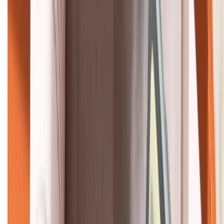
HỖ TRỢ THANH TOÁN
KẾT NỐI VỚI CHÚNG TÔI