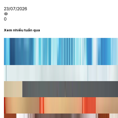
23/07/2026
0
Xem nhiều tuần qua
Tư vấn
Bảng giá iPhone cũ mới nhất trong tháng 8 năm
2026, giá siêu hấp dẫn
Cập nhật bảng giá iPhone năm 2026: Giá tốt, ưu đãi
hấp dẫn
Cập nhật bảng giá Galaxy S23 (Plus, Ultra) cũ, mới
năm 2026
Bảng giá iPhone 15 cập nhật mới nhất tháng
08/2026
Cập nhật bảng giá điện thoại Samsung tháng 8: