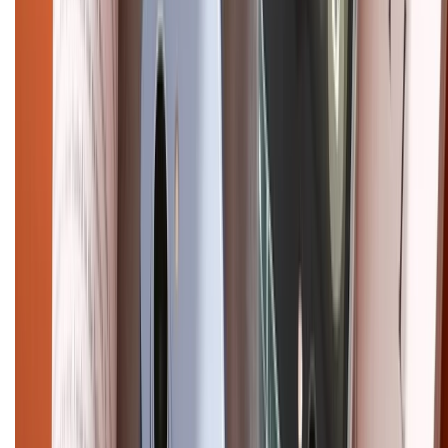
CHỨNG NHẬN
Điện thoại iPhone
iPhone 17 Pro Max
iPhone 17
Pro
iPhone 17
iPhone 16
iPhone 16 Pro Max
iPhone 15
Pro Max
iPhone 15
Điện thoại Samsung
Samsung S26
Ultra
Samsung S26
Samsung S25
iPhone cũ
iPhone 17
cũ
iPhone 16 cũ
iPhone 16 Pro Max cũ
Copyright @2012 HỘ KINH DOANH CỬA HÀNG ĐIỆN THOẠI DI ĐỘNG
XTMOBILE. Số GPKD: 41A8052143 – Cấp ngày 11/05/2023. Địa chỉ: 50
Trần Quang Khải, Phường Tân Định, Quận 1, TP.HCM. Điện thoại:
1800.6229 (Miễn Phí)