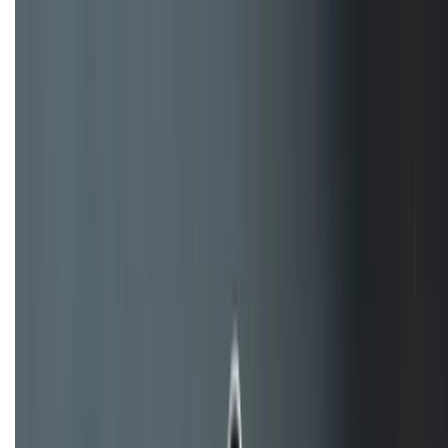
Đây là cách sử dụng nút Action Button trên iPhone
hiệu quả hơn!
TỔNG ĐÀI HỖ TRỢ
(08H30 - 21H30)
Tư vấn mua hàng (miễn phí):
1800.6229
Khiếu nại - Góp ý:
088.99999.33
Bán hàng doanh nghiệp B2B:
088.99999.22