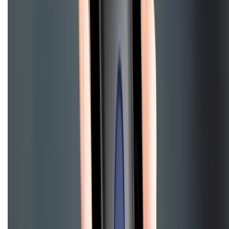
Điện thoại iPhone
iPhone 17 Pro Max
iPhone 17
Pro
iPhone 17
iPhone 16
iPhone 16 Pro Max
iPhone 15
Pro Max
iPhone 15
Điện thoại Samsung
Samsung S26
Ultra
Samsung S26
Samsung S25
iPhone cũ
iPhone 17
cũ
iPhone 16 cũ
iPhone 16 Pro Max cũ
Copyright @2012 HỘ KINH DOANH CỬA HÀNG ĐIỆN THOẠI DI ĐỘNG
XTMOBILE. Số GPKD: 41A8052143 – Cấp ngày 11/05/2023. Địa chỉ: 50
Trần Quang Khải, Phường Tân Định, Quận 1, TP.HCM. Điện thoại:
1800.6229 (Miễn Phí)
Email: xtmobile.sg@gmail.com. Chịu trách nhiệm nội dung: Lê Xuân
Hoà