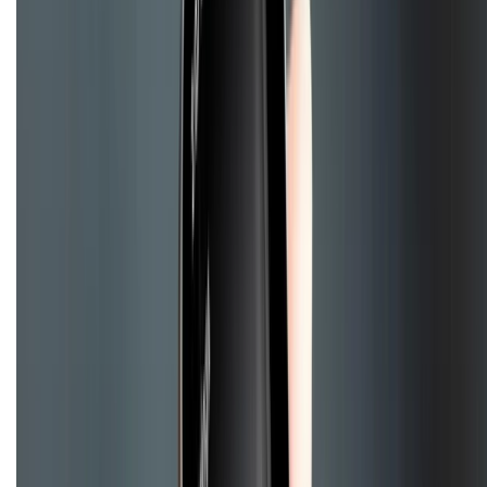
Trung tâm bảo hành:
028.710.89898
(08h30 - 21h00)
KẾT NỐI VỚI CHÚNG TÔI
Về chúng tôi
Giới thiệu về XTMobile
Liên hệ hợp tác
Hệ thống cửa hàng bán lẻ
Về trang chủ
Hỗ trợ khách hàng
Mua hàng trả góp