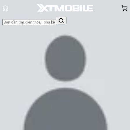
Trang chủ
Tin tức
Đánh Giá - Trên Tay
Tin Mới
Đánh Giá - Trên Tay
So Sánh
Tư vấn
Khuyến
mãi
Thủ thuật
Hỏi đáp
App - Game
Thông báo
Khách
hàng - Sự kiện
Tầm giá 6 triệu nên mua
smartphone nào có thiết kế đẹp, pin
trâu?
Cam Ngoan
Ngày đăng:
06/04/2022