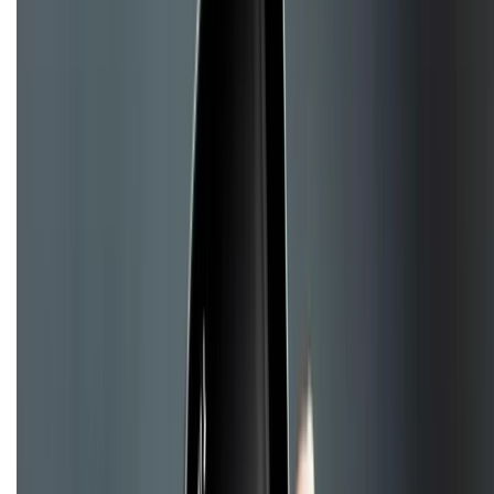
Chính sách
Bảo hành mở rộng
Chính sách dùng sản phẩm 7 ngày miễn phí
Chính sách đổi trả
Chính sách bảo hành
Chính sách bảo mật thông tin
Chính sách kiểm hàng
TỔNG ĐÀI HỖ TRỢ
Tư vấn mua hàng (miễn phí):
1800.6229
(08h30 - 21h30)
Khiếu nại - Góp ý:
088.99999.33
(09h00 - 18h00)