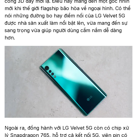
công 3D đầy mới lạ. Điều này mang đến một góc nhìn
mới khi thế giới flagship bão hòa về ngoại hình. Có thể
nói những đường bo hay điểm nối của LG Velvet 5G
được nhà sản xuất làm nổi bật lên, vừa mang đến sự
sang trọng vừa giúp người dùng cầm nắm dễ dàng
hơn.
Ngoài ra, đồng hành với LG Velvet 5G còn có chip xử
lý Snapdragon 765, hỗ trợ cả kết nối 5G, viên pin có