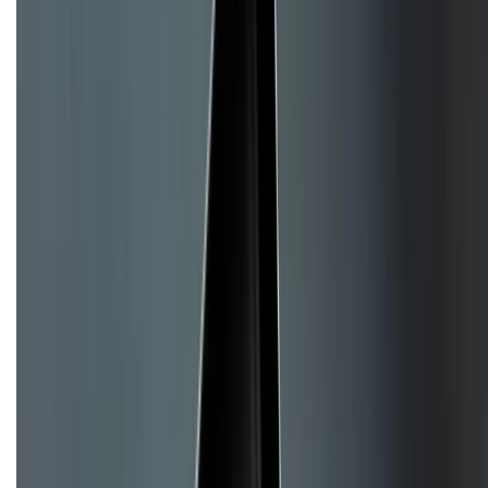
Giới thiệu về XTMobile
Liên hệ hợp tác
Hệ thống cửa hàng bán lẻ
Về trang chủ
Hỗ trợ khách hàng
Mua hàng trả góp
Mua hàng online
Hình thức thanh toán
Tra cứu bảo hành
Tra cứu điểm XTMember
Hướng dẫn mua hàng trả góp
Dịch vụ bán hàng B2B