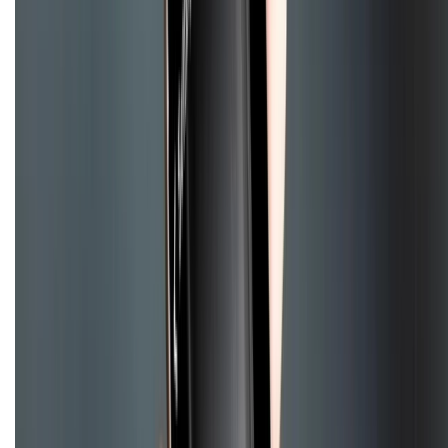
Mua hàng online
Hình thức thanh toán
Tra cứu bảo hành
Tra cứu điểm XTMember
Hướng dẫn mua hàng trả góp
Dịch vụ bán hàng B2B
Chính sách
Bảo hành mở rộng
Chính sách dùng sản phẩm 7 ngày miễn phí
Chính sách đổi trả
Chính sách bảo hành
Chính sách bảo mật thông tin