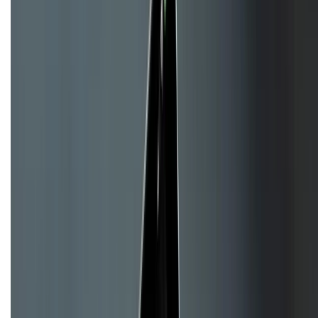
KẾT NỐI VỚI CHÚNG TÔI
CHỨNG NHẬN
Về chúng tôi