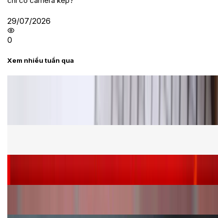
chỉ có camera kép?
29/07/2026
0
Xem nhiều tuần qua
Tư vấn
Bảng giá Samsung S24 Ultra tại XTmobile tháng 8,
giảm sâu, ưu đãi bất ngờ
Cấu hình Samsung Galaxy Z Flip 8: Ra mắt với hai
phiên bản chip khác nhau
Siêu sale 8.8 - Săn deal rẻ vô đối: Mua điện thoại
giảm thêm đến 400K tại XTmobile!
Nên mua iPhone VN/A hay LL/A: So sánh chi tiết
máy nào tốt hơn?