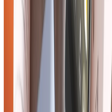
Liên hệ hợp tác
Hệ thống cửa hàng bán lẻ
Về trang chủ
Hỗ trợ khách hàng
Mua hàng trả góp
Mua hàng online
Dịch vụ bảo hành mở rộng
Hình thức thanh toán
Tra cứu bảo hành
Tra cứu điểm XTMember
Hướng dẫn mua hàng trả góp
Dịch vụ bán hàng B2B