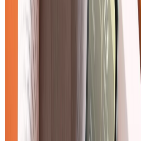
Hình thức thanh toán
Tra cứu bảo hành
Tra cứu điểm XTMember
Hướng dẫn mua hàng trả góp
Dịch vụ bán hàng B2B
Chính sách
Bảo hành mở rộng
Chính sách dùng sản phẩm 7 ngày miễn phí
Chính sách đổi trả
Chính sách bảo hành
Chính sách bảo mật thông tin
Chính sách kiểm hàng