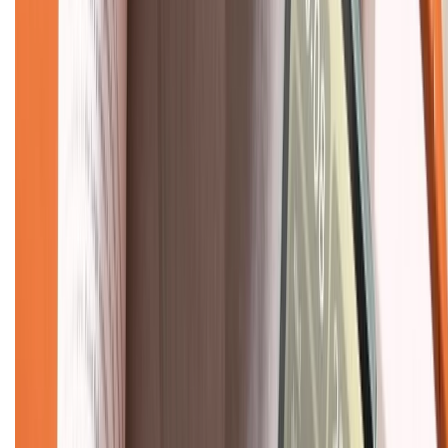
Về chúng tôi
Giới thiệu về XTMobile
Liên hệ hợp tác
Hệ thống cửa hàng bán lẻ
Về trang chủ
Hỗ trợ khách hàng
Mua hàng trả góp
Mua hàng online
Dịch vụ bảo hành mở rộng