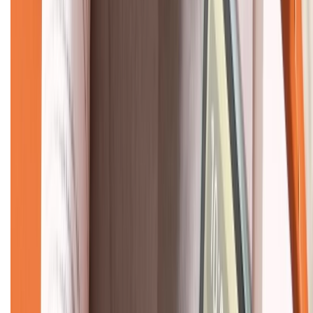
KẾT NỐI VỚI CHÚNG TÔI
CHỨNG NHẬN