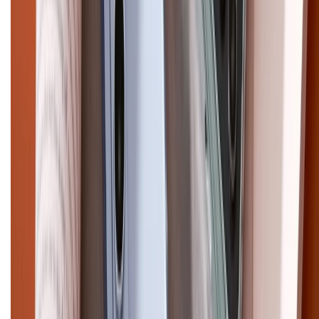
Pro
iPhone 17
iPhone 16
iPhone 16 Pro Max
iPhone 15
Pro Max
iPhone 15
Điện thoại Samsung
Samsung S26
Ultra
Samsung S26
Samsung S25
iPhone cũ
iPhone 17
cũ
iPhone 16 cũ
iPhone 16 Pro Max cũ
Copyright @2012 HỘ KINH DOANH CỬA HÀNG ĐIỆN THOẠI DI ĐỘNG
XTMOBILE. Số GPKD: 41A8052143 – Cấp ngày 11/05/2023. Địa chỉ: 50
Trần Quang Khải, Phường Tân Định, Quận 1, TP.HCM. Điện thoại:
1800.6229 (Miễn Phí)
Email: xtmobile.sg@gmail.com. Chịu trách nhiệm nội dung: Lê Xuân
Hoà