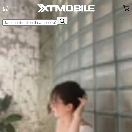
Trang chủ
Tin tức
Tin Mới
Tin Mới
Đánh Giá - Trên Tay
So Sánh
Tư vấn
Khuyến
mãi
Thủ thuật
Hỏi đáp
App - Game
Thông báo
Khách
hàng - Sự kiện
Samsung sẽ tổ chức sự kiện Galaxy
mới vào ngày 21/10, ra mắt kính
thực tế ảo XR
Triệu Vy
Ngày đăng:
15/10/2025