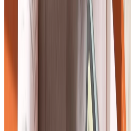
Bán hàng doanh nghiệp B2B:
088.99999.22
HỖ TRỢ THANH TOÁN