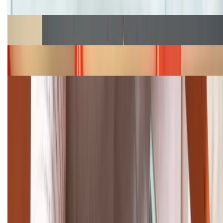
Cập nhật bảng giá Galaxy S23 (Plus, Ultra) cũ, mới
năm 2026
Bảng giá iPhone 15 cập nhật mới nhất tháng
08/2026
Cập nhật bảng giá điện thoại Samsung tháng 8:
Giảm đến 15.49 triệu
TỔNG ĐÀI HỖ TRỢ
(08H30 - 21H30)
Tư vấn mua hàng (miễn phí):
1800.6229
Khiếu nại - Góp ý:
088.99999.33