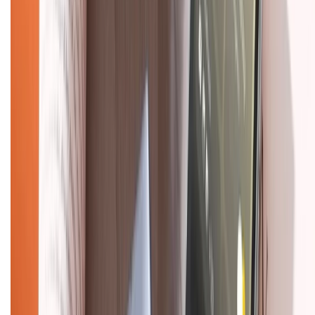
TỔNG ĐÀI HỖ TRỢ
Tư vấn mua hàng (miễn phí):
1800.6229
(08h30 - 21h30)
Khiếu nại - Góp ý:
088.99999.33
(09h00 - 18h00)
Trung tâm bảo hành:
028.710.89898
(08h30 - 21h00)
KẾT NỐI VỚI CHÚNG TÔI
Về chúng tôi
Giới thiệu về XTMobile