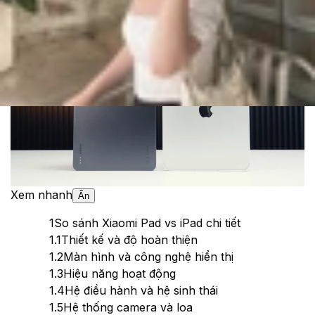
Theo dõi XTMobile trên
Xem nhanh
Ẩn
1
So sánh Xiaomi Pad vs iPad chi tiết
1.1
Thiết kế và độ hoàn thiện
1.2
Màn hình và công nghệ hiển thị
1.3
Hiệu năng hoạt động
1.4
Hệ điều hành và hệ sinh thái
1.5
Hệ thống camera và loa