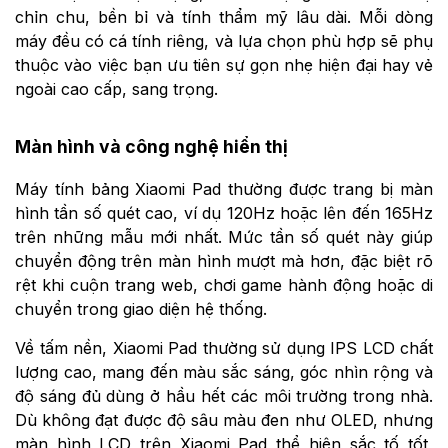
chỉn chu, bền bỉ và tính thẩm mỹ lâu dài. Mỗi dòng
máy đều có cá tính riêng, và lựa chọn phù hợp sẽ phụ
thuộc vào việc bạn ưu tiên sự gọn nhẹ hiện đại hay vẻ
ngoài cao cấp, sang trọng.
Màn hình và công nghệ hiển thị
Máy tính bảng Xiaomi Pad thường được trang bị màn
hình tần số quét cao, ví dụ 120Hz hoặc lên đến 165Hz
trên những mẫu mới nhất. Mức tần số quét này giúp
chuyển động trên màn hình mượt mà hơn, đặc biệt rõ
rệt khi cuộn trang web, chơi game hành động hoặc di
chuyển trong giao diện hệ thống.
Về tấm nền, Xiaomi Pad thường sử dụng IPS LCD chất
lượng cao, mang đến màu sắc sáng, góc nhìn rộng và
độ sáng đủ dùng ở hầu hết các môi trường trong nhà.
Dù không đạt được độ sâu màu đen như OLED, nhưng
màn hình LCD trên Xiaomi Pad thể hiện sắc tố tốt,