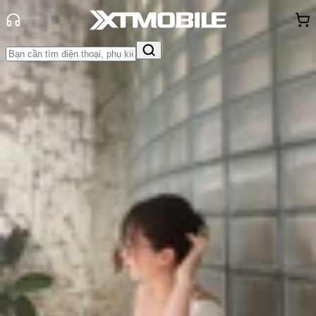
Trang chủ
Tin tức
So Sánh
Tin Mới
Đánh Giá - Trên Tay
So Sánh
Tư vấn
Khuyến
mãi
Thủ thuật
Hỏi đáp
App - Game
Thông báo
Khách
hàng - Sự kiện
So sánh Xiaomi Pad và iPad: Nên
chọn mua hãng tablet nào?
Triệu Vy
Ngày đăng:
06/02/2026
Cập nhật:
06/02/2026