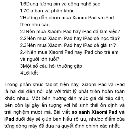
1.6
Dung lượng pin và công nghệ sạc
1.7
Giá bán và phân khúc
2
Hướng dẫn chọn mua Xiaomi Pad và iPad
theo nhu cầu
2.1
Nên mua Xiaomi Pad hay iPad để làm việc?
2.2
Nên mua Xiaomi Pad hay iPad để học tập?
2.3
Nên mua Xiaomi Pad hay iPad để giải trí?
2.4
Nên mua Xiaomi Pad hay iPad cho trẻ em
và người lớn tuổi?
3
Một số câu hỏi thường gặp
4
Lời kết
Trong phân khúc tablet hiện nay, Xiaomi Pad và iPad
là hai đại diện nổi bật với triết lý phát triển hoàn toàn
khác nhau. Một bên hướng đến mức giá dễ tiếp cận,
bên còn lại gây ấn tượng với hệ sinh thái ổn định và
trải nghiệm mượt mà. Bài viết
so sánh Xiaomi Pad và
iPad
dưới đây sẽ giúp bạn hiểu rõ ưu, nhược điểm của
từng dòng máy để đưa ra quyết định chính xác nhất.