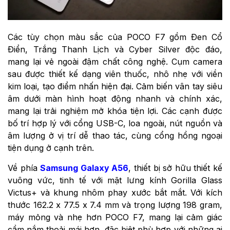
Các tùy chọn màu sắc của POCO F7 gồm Đen Cổ
Điển, Trắng Thanh Lịch và Cyber Silver độc đáo,
mang lại vẻ ngoài đậm chất công nghệ. Cụm camera
sau được thiết kế dạng viên thuốc, nhô nhẹ với viền
kim loại, tạo điểm nhấn hiện đại. Cảm biến vân tay siêu
âm dưới màn hình hoạt động nhanh và chính xác,
mang lại trải nghiệm mở khóa tiện lợi. Các cạnh được
bố trí hợp lý với cổng USB-C, loa ngoài, nút nguồn và
âm lượng ở vị trí dễ thao tác, cùng cổng hồng ngoại
tiện dụng ở cạnh trên.
Về phía
Samsung Galaxy A56
, thiết bị sở hữu thiết kế
vuông vức, tinh tế với mặt lưng kính Gorilla Glass
Victus+ và khung nhôm phay xước bắt mắt. Với kích
thước 162.2 x 77.5 x 7.4 mm và trọng lượng 198 gram,
máy mỏng và nhẹ hơn POCO F7, mang lại cảm giác
cầm nắm thoải mái hơn, đặc biệt phù hợp với những ai