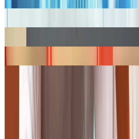
Cập nhật bảng giá iPhone năm 2026: Giá tốt, ưu đãi
hấp dẫn
Cập nhật bảng giá Galaxy S23 (Plus, Ultra) cũ, mới
năm 2026
Bảng giá iPhone 15 cập nhật mới nhất tháng
08/2026
Cập nhật bảng giá điện thoại Samsung tháng 8:
Giảm đến 15.49 triệu
TỔNG ĐÀI HỖ TRỢ
(08H30 - 21H30)
Tư vấn mua hàng (miễn phí):
1800.6229