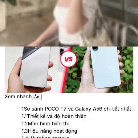
Cập nhật:
03/07/2025
Theo dõi XTMobile trên
Xem nhanh
Ẩn
1
So sánh POCO F7 và Galaxy A56 chi tiết nhất
1.1
Thiết kế và độ hoàn thiện
1.2
Màn hình hiển thị
1.3
Hiệu năng hoạt động