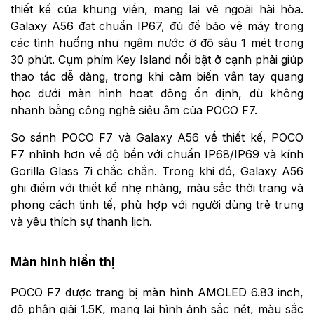
thiết kế của khung viền, mang lại vẻ ngoài hài hòa.
Galaxy A56 đạt chuẩn IP67, đủ để bảo vệ máy trong
các tình huống như ngâm nước ở độ sâu 1 mét trong
30 phút. Cụm phím Key Island nổi bật ở cạnh phải giúp
thao tác dễ dàng, trong khi cảm biến vân tay quang
học dưới màn hình hoạt động ổn định, dù không
nhanh bằng công nghệ siêu âm của POCO F7.
So sánh POCO F7 và Galaxy A56 về thiết kế, POCO
F7 nhỉnh hơn về độ bền với chuẩn IP68/IP69 và kính
Gorilla Glass 7i chắc chắn. Trong khi đó, Galaxy A56
ghi điểm với thiết kế nhẹ nhàng, màu sắc thời trang và
phong cách tinh tế, phù hợp với người dùng trẻ trung
và yêu thích sự thanh lịch.
Màn hình hiển thị
POCO F7 được trang bị màn hình AMOLED 6.83 inch,
độ phân giải 1.5K, mang lại hình ảnh sắc nét, màu sắc