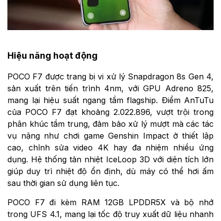
Hiệu năng hoạt động
POCO F7 được trang bị vi xử lý Snapdragon 8s Gen 4,
sản xuất trên tiến trình 4nm, với GPU Adreno 825,
mang lại hiệu suất ngang tầm flagship. Điểm AnTuTu
của POCO F7 đạt khoảng 2.022.896, vượt trội trong
phân khúc tầm trung, đảm bảo xử lý mượt mà các tác
vụ nặng như chơi game Genshin Impact ở thiết lập
cao, chỉnh sửa video 4K hay đa nhiệm nhiều ứng
dụng. Hệ thống tản nhiệt IceLoop 3D với diện tích lớn
giúp duy trì nhiệt độ ổn định, dù máy có thể hơi ấm
sau thời gian sử dụng liên tục.
POCO F7 đi kèm RAM 12GB LPDDR5X và bộ nhớ
trong UFS 4.1, mang lại tốc độ truy xuất dữ liệu nhanh