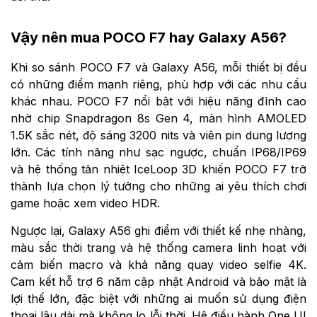
Vậy nên mua POCO F7 hay Galaxy A56?
Khi so sánh POCO F7 và Galaxy A56, mỗi thiết bị đều
có những điểm mạnh riêng, phù hợp với các nhu cầu
khác nhau. POCO F7 nổi bật với hiệu năng đỉnh cao
nhờ chip Snapdragon 8s Gen 4, màn hình AMOLED
1.5K sắc nét, độ sáng 3200 nits và viên pin dung lượng
lớn. Các tính năng như sạc ngược, chuẩn IP68/IP69
và hệ thống tản nhiệt IceLoop 3D khiến POCO F7 trở
thành lựa chọn lý tưởng cho những ai yêu thích chơi
game hoặc xem video HDR.
Ngược lại, Galaxy A56 ghi điểm với thiết kế nhẹ nhàng,
màu sắc thời trang và hệ thống camera linh hoạt với
cảm biến macro và khả năng quay video selfie 4K.
Cam kết hỗ trợ 6 năm cập nhật Android và bảo mật là
lợi thế lớn, đặc biệt với những ai muốn sử dụng điện
thoại lâu dài mà không lo lỗi thời. Hệ điều hành One UI