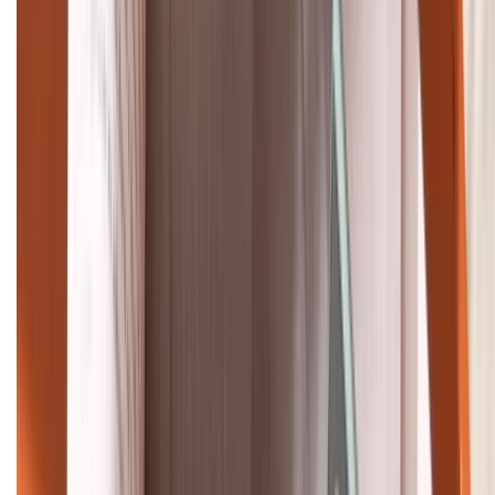
Khiếu nại - Góp ý:
088.99999.33
Bán hàng doanh nghiệp B2B:
088.99999.22
HỖ TRỢ THANH TOÁN