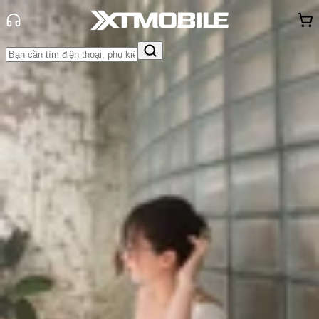
Trang chủ
Tin tức
So Sánh
Tin Mới
Đánh Giá - Trên Tay
So Sánh
Tư vấn
Khuyến
mãi
Thủ thuật
Hỏi đáp
App - Game
Thông báo
Khách
hàng - Sự kiện
So sánh POCO F7 và Galaxy A56:
Mẫu smartphone tầm trung nào
đáng mua hơn?
Triệu Vy
Ngày đăng:
03/07/2025