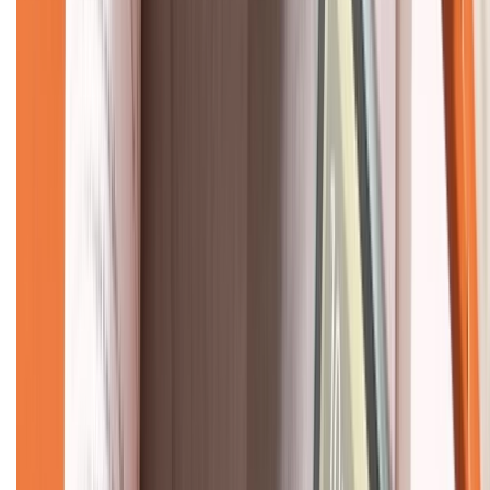
Về chúng tôi
Giới thiệu về XTMobile
Liên hệ hợp tác
Hệ thống cửa hàng bán lẻ
Về trang chủ
Hỗ trợ khách hàng
Mua hàng trả góp