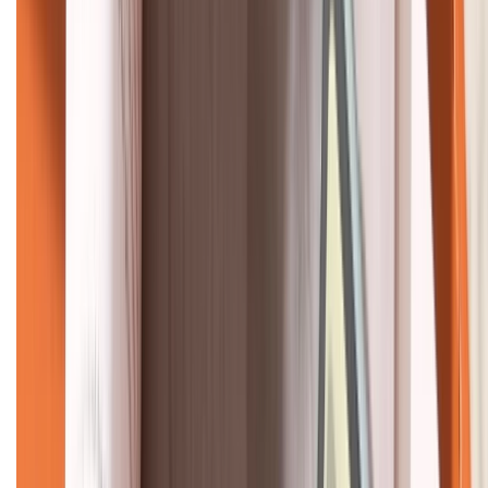
KẾT NỐI VỚI CHÚNG TÔI
CHỨNG NHẬN