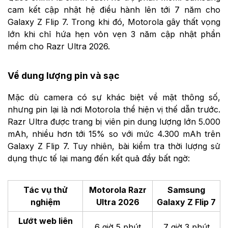
cam kết cập nhật hệ điều hành lên tới 7 năm cho
Galaxy Z Flip 7. Trong khi đó, Motorola gây thất vọng
lớn khi chỉ hứa hẹn vỏn vẹn 3 năm cập nhật phần
mềm cho Razr Ultra 2026.
Về dung lượng pin và sạc
Mặc dù camera có sự khác biệt về mặt thông số,
nhưng pin lại là nơi Motorola thể hiện vị thế dẫn trước.
Razr Ultra được trang bị viên pin dung lượng lớn 5.000
mAh, nhiều hơn tới 15% so với mức 4.300 mAh trên
Galaxy Z Flip 7. Tuy nhiên, bài kiểm tra thời lượng sử
dụng thực tế lại mang đến kết quả đầy bất ngờ:
Tác vụ thử
Motorola Razr
Samsung
nghiệm
Ultra 2026
Galaxy Z Flip 7
Lướt web liên
6 giờ 5 phút
7 giờ 3 phút