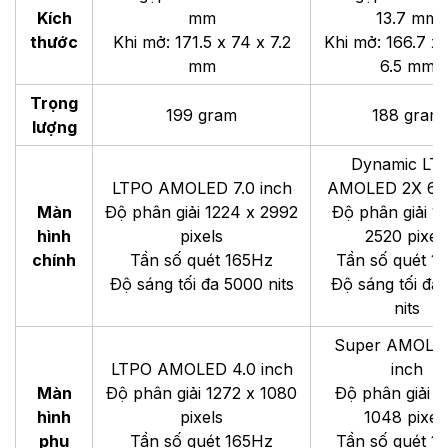
Kích
mm
13.7 mm
thước
Khi mở: 171.5 x 74 x 7.2
Khi mở: 166.7 x 
mm
6.5 mm
Trọng
199 gram
188 gram
lượng
Dynamic LT
LTPO AMOLED 7.0 inch
AMOLED 2X 6.9
Màn
Độ phân giải 1224 x 2992
Độ phân giải 1
hình
pixels
2520 pixel
chính
Tần số quét 165Hz
Tần số quét 1
Độ sáng tối đa 5000 nits
Độ sáng tối đa
nits
Super AMOLED
LTPO AMOLED 4.0 inch
inch
Màn
Độ phân giải 1272 x 1080
Độ phân giải 9
hình
pixels
1048 pixel
phụ
Tần số quét 165Hz
Tần số quét 1