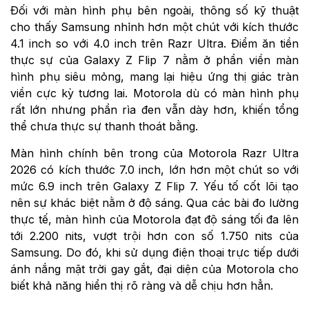
Đối với màn hình phụ bên ngoài, thông số kỹ thuật
cho thấy Samsung nhỉnh hơn một chút với kích thước
4.1 inch so với 4.0 inch trên Razr Ultra. Điểm ăn tiền
thực sự của Galaxy Z Flip 7 nằm ở phần viền màn
hình phụ siêu mỏng, mang lại hiệu ứng thị giác tràn
viền cực kỳ tương lai. Motorola dù có màn hình phụ
rất lớn nhưng phần rìa đen vẫn dày hơn, khiến tổng
thể chưa thực sự thanh thoát bằng.
Màn hình chính bên trong của Motorola Razr Ultra
2026 có kích thước 7.0 inch, lớn hơn một chút so với
mức 6.9 inch trên Galaxy Z Flip 7. Yếu tố cốt lõi tạo
nên sự khác biệt nằm ở độ sáng. Qua các bài đo lường
thực tế, màn hình của Motorola đạt độ sáng tối đa lên
tới 2.200 nits, vượt trội hơn con số 1.750 nits của
Samsung. Do đó, khi sử dụng điện thoại trực tiếp dưới
ánh nắng mặt trời gay gắt, đại diện của Motorola cho
biết khả năng hiển thị rõ ràng và dễ chịu hơn hẳn.