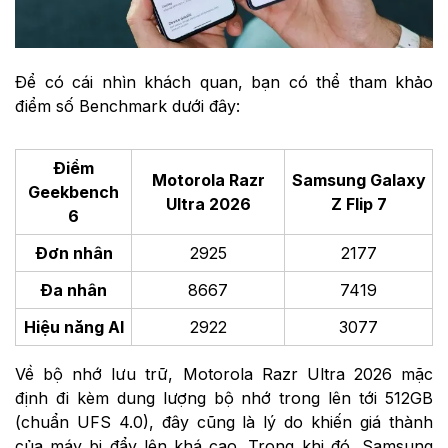
Để có cái nhìn khách quan, bạn có thể tham khảo
điểm số Benchmark dưới đây:
Điểm
Motorola Razr
Samsung Galaxy
Geekbench
Ultra 2026
Z Flip 7
6
Đơn nhân
2925
2177
Đa nhân
8667
7419
Hiệu năng AI
2922
3077
Về bộ nhớ lưu trữ, Motorola Razr Ultra 2026 mặc
định đi kèm dung lượng bộ nhớ trong lên tới 512GB
(chuẩn UFS 4.0), đây cũng là lý do khiến giá thành
của máy bị đẩy lên khá cao. Trong khi đó, Samsung