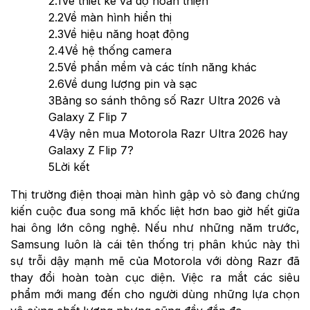
2.1
Về thiết kế và độ hoàn thiện
2.2
Về màn hình hiển thị
2.3
Về hiệu năng hoạt động
2.4
Về hệ thống camera
2.5
Về phần mềm và các tính năng khác
2.6
Về dung lượng pin và sạc
3
Bảng so sánh thông số Razr Ultra 2026 và
Galaxy Z Flip 7
4
Vậy nên mua Motorola Razr Ultra 2026 hay
Galaxy Z Flip 7?
5
Lời kết
Thị trường điện thoại màn hình gập vỏ sò đang chứng
kiến cuộc đua song mã khốc liệt hơn bao giờ hết giữa
hai ông lớn công nghệ. Nếu như những năm trước,
Samsung luôn là cái tên thống trị phân khúc này thì
sự trỗi dậy mạnh mẽ của Motorola với dòng Razr đã
thay đổi hoàn toàn cục diện. Việc ra mắt các siêu
phẩm mới mang đến cho người dùng những lựa chọn