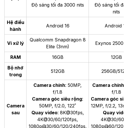
Độ sáng tối đa 3000 nits
Độ sáng tối đa
nits
Hệ điều
Android 16
Android 16
hành
Qualcomm Snapdragon 8
Vi xử lý
Exynos 2500 (
Elite (3nm)
RAM
16GB
12GB
Bộ nhớ
512GB
256GB/512
trong
Camera chính
: 50MP,
Camera chính
:
f/1.8
f/1.8
Camera góc siêu rộng
:
Camera góc siê
Camera
50MP, f/2.0, 122˚
12MP, f/2.2, 13m
sau
Quay video
: 8K@30fps,
Quay vide
4K@30/60/120fps,
4K@30/60fp
1080p@30/60/120/240fps,
1080p@60/120/2