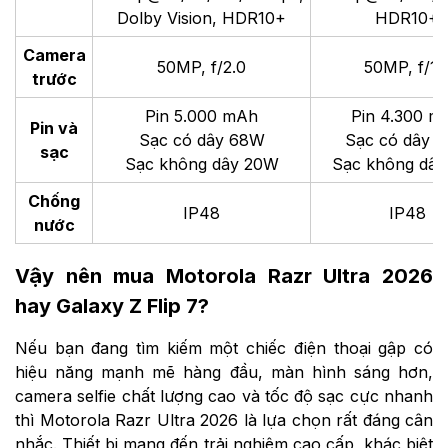
Dolby Vision, HDR10+
HDR10+
Camera
50MP, f/2.0
50MP, f/1.
trước
Pin 5.000 mAh
Pin 4.300 m
Pin và
Sạc có dây 68W
Sạc có dây 
sạc
Sạc không dây 20W
Sạc không dây
Chống
IP48
IP48
nước
Vậy nên mua Motorola Razr Ultra 2026
hay Galaxy Z Flip 7?
Nếu bạn đang tìm kiếm một chiếc điện thoại gập có
hiệu năng mạnh mẽ hàng đầu, màn hình sáng hơn,
camera selfie chất lượng cao và tốc độ sạc cực nhanh
thì Motorola Razr Ultra 2026 là lựa chọn rất đáng cân
nhắc. Thiết bị mang đến trải nghiệm cao cấp, khác biệt