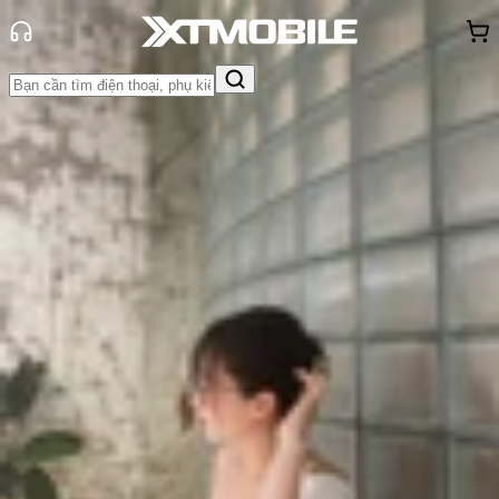
Trang chủ
Tin tức
So Sánh
Tin Mới
Đánh Giá - Trên Tay
So Sánh
Tư vấn
Khuyến
mãi
Thủ thuật
Hỏi đáp
App - Game
Thông báo
Khách
hàng - Sự kiện
Motorola Razr Ultra 2026 vs
Samsung Galaxy Z Flip 7: Mẫu điện
thoại gập vỏ sò nào đáng mua hơn?
Triệu Vy
Ngày đăng:
23/06/2026