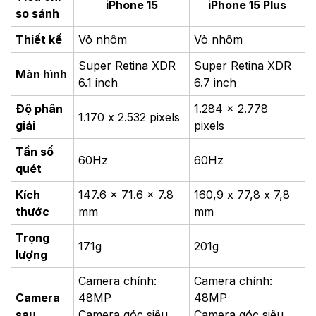
iPhone 15
iPhone 15 Plus
so sánh
Thiết kế
Vỏ nhôm
Vỏ nhôm
Super Retina XDR
Super Retina XDR
Màn hình
6.1 inch
6.7 inch
Độ phân
1.284 × 2.778
1.170 x 2.532 pixels
giải
pixels
Tần số
60Hz
60Hz
quét
Kích
147.6 × 71.6 × 7.8
160,9 x 77,8 x 7,8
thước
mm
mm
Trọng
171g
201g
lượng
Camera chính:
Camera chính:
Camera
48MP
48MP
sau
Camera góc siêu
Camera góc siêu