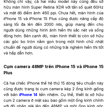
Không chỉ vậy, cả hai mẫu model này cũng đều sở
hữu màn hình Super Retina XDR với tần số quét 60Hz
và mật độ điểm ảnh 460 ppi. Chưa hết, màn hình của
iPhone 15 và iPhone 15 Plus cũng được nâng cấp độ
sáng tối đa lên đến 2000 nits, giúp mang đến cho
người dùng những hình ảnh hiển thị sắc nét và sống
động hơn. Bên cạnh đó, màn hình thiết bị còn sở hữu
các góc bo tròn nằm gọn trong một hình chữ nhật
chuẩn để người dùng có những trải nghiệm hiển thị tốt
và hấp dẫn hơn.
Cụm camera 48MP trên iPhone 15 và iPhone 15
Plus
Cả hai chiếc iPhone thế hệ thứ 15 dòng tiêu chuẩn này
cũng được trang bị cụm camera kép 2 ống kính giống
với bản
iPhone 14
tiền nhiệm. Cụ thể, thiết bị sở hữu
cụm 2 camera ở mặt sau bao gồm một ống kính chính
với độ phân giải lên đến 48MP và một ống kính góc