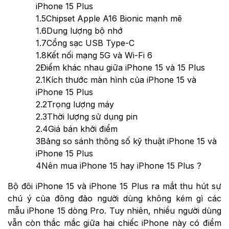
iPhone 15 Plus
1.5
Chipset Apple A16 Bionic mạnh mẽ
1.6
Dung lượng bộ nhớ
1.7
Cổng sạc USB Type-C
1.8
Kết nối mạng 5G và Wi-Fi 6
2
Điểm khác nhau giữa iPhone 15 và 15 Plus
2.1
Kích thước màn hình của iPhone 15 và
iPhone 15 Plus
2.2
Trọng lượng máy
2.3
Thời lượng sử dụng pin
2.4
Giá bán khởi điểm
3
Bảng so sánh thông số kỹ thuật iPhone 15 và
iPhone 15 Plus
4
Nên mua iPhone 15 hay iPhone 15 Plus ?
Bộ đôi iPhone 15 và iPhone 15 Plus ra mắt thu hút sự
chú ý của đông đảo người dùng không kém gì các
mẫu iPhone 15 dòng Pro. Tuy nhiên, nhiều người dùng
vẫn còn thắc mắc giữa hai chiếc iPhone này có điểm