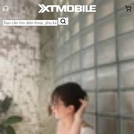
Trang chủ
Tin tức
So Sánh
Tin Mới
Đánh Giá - Trên Tay
So Sánh
Tư vấn
Khuyến
mãi
Thủ thuật
Hỏi đáp
App - Game
Thông báo
Khách
hàng - Sự kiện
So sánh iPhone 15 và iPhone 15 Plus
chi tiết: Nên mua máy nào 2026?
Triệu Vy
Ngày đăng:
01/06/2026
Cập nhật:
01/06/2026