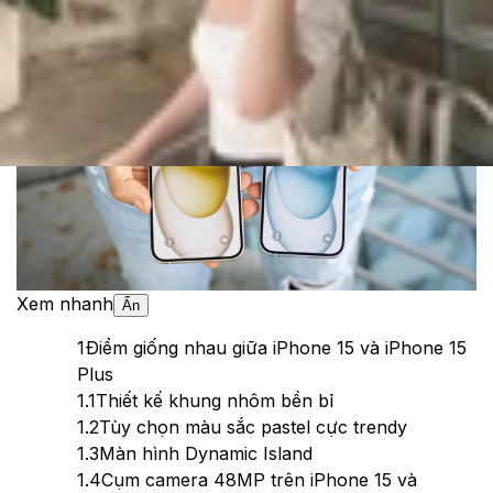
Theo dõi XTMobile trên
Xem nhanh
Ẩn
1
Điểm giống nhau giữa iPhone 15 và iPhone 15
Plus
1.1
Thiết kế khung nhôm bền bỉ
1.2
Tùy chọn màu sắc pastel cực trendy
1.3
Màn hình Dynamic Island
1.4
Cụm camera 48MP trên iPhone 15 và