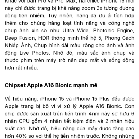
Khác với bản Pro và Pro Max, hai chiếc iPhone 15 mới
này chỉ được trang bị khả năng zoom 3x tương đương
dòng tiền nhiệm. Tuy nhiên, hãng đã ưu ái tích hợp
thêm cho chúng hàng loạt tính năng và công nghệ
chụp ảnh xịn sò như Ultra Wide, Photonic Engine,
Deep Fusion, HDR thông minh thế hệ 5, Phong Cách
Nhiếp Ảnh, Chụp hình dải màu rộng cho ảnh và ảnh
động Live Photos. Nhờ đó, màu sắc ảnh chụp và
thước phim trên máy trở nên đẹp mắt và sống động
hơn rất nhiều.
Chipset Apple A16 Bionic mạnh mẽ
Về hiệu năng, iPhone 15 và iPhone 15 Plus đều được
Apple trang bị bộ vi vi xử lý Apple A16 Bionic. Con
chip được sản xuất trên tiến trình 4nm này sở hữu 6
nhân CPU gồm 4 nhân tiết kiệm điện và 2 nhân hiệu
suất cao. Nhờ đó, hiệu năng của máy được tăng cao
hơn 40% so với thế hệ tiền nhiệm trước. Không những