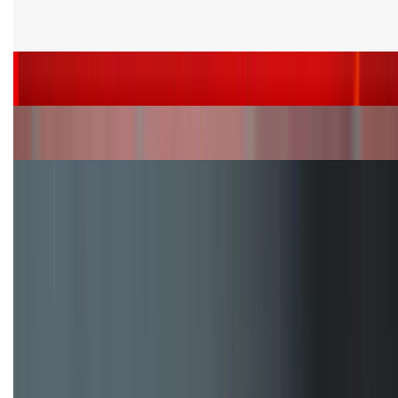
Cấu hình Samsung Galaxy Z Flip 8: Ra mắt với hai
phiên bản chip khác nhau
Siêu sale 8.8 - Săn deal rẻ vô đối: Mua điện thoại
giảm thêm đến 400K tại XTmobile!
Nên mua iPhone VN/A hay LL/A: So sánh chi tiết
máy nào tốt hơn?
Đây là cách sử dụng nút Action Button trên iPhone
hiệu quả hơn!
TỔNG ĐÀI HỖ TRỢ
(08H30 - 21H30)
Tư vấn mua hàng (miễn phí):
1800.6229
Khiếu nại - Góp ý: