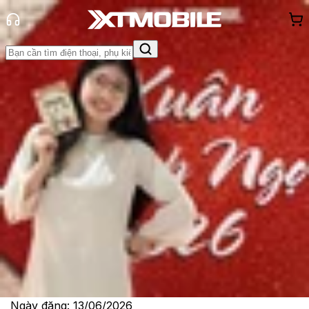
Trang chủ
Tin tức
So Sánh
Tin Mới
Đánh Giá - Trên Tay
So Sánh
Tư vấn
Khuyến
mãi
Thủ thuật
Hỏi đáp
App - Game
Thông báo
Khách
hàng - Sự kiện
iOS 27 vs iOS 26: Có gì khác biệt
giữa hai bản cập nhật lớn của
Apple?
Lê Thị Huỳnh Như
Ngày đăng:
13/06/2026