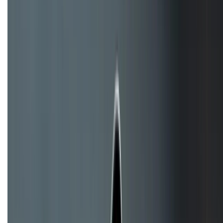
088.99999.33
Bán hàng doanh nghiệp B2B:
088.99999.22
HỖ TRỢ THANH TOÁN