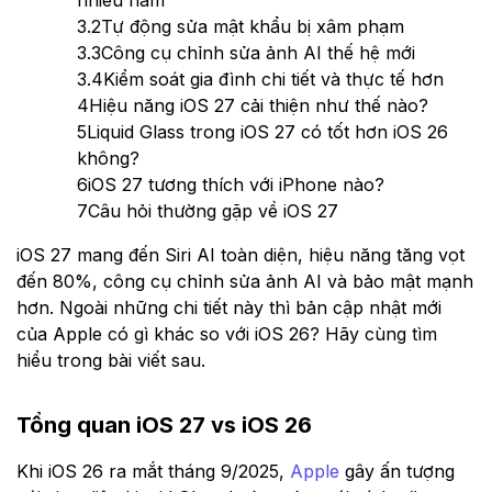
nhiều năm
3.2
Tự động sửa mật khẩu bị xâm phạm
3.3
Công cụ chỉnh sửa ảnh AI thế hệ mới
3.4
Kiểm soát gia đình chi tiết và thực tế hơn
4
Hiệu năng iOS 27 cải thiện như thế nào?
5
Liquid Glass trong iOS 27 có tốt hơn iOS 26
không?
6
iOS 27 tương thích với iPhone nào?
7
Câu hỏi thường gặp về iOS 27
iOS 27 mang đến Siri AI toàn diện, hiệu năng tăng vọt
đến 80%, công cụ chỉnh sửa ảnh AI và bảo mật mạnh
hơn. Ngoài những chi tiết này thì bản cập nhật mới
của Apple có gì khác so với iOS 26? Hãy cùng tìm
hiểu trong bài viết sau.
Tổng quan iOS 27 vs iOS 26
Khi iOS 26 ra mắt tháng 9/2025,
Apple
gây ấn tượng