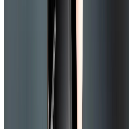
Bảo hành mở rộng
Chính sách dùng sản phẩm 7 ngày miễn phí
Chính sách đổi trả
Chính sách bảo hành
Chính sách bảo mật thông tin
Chính sách kiểm hàng
HỖ TRỢ THANH TOÁN