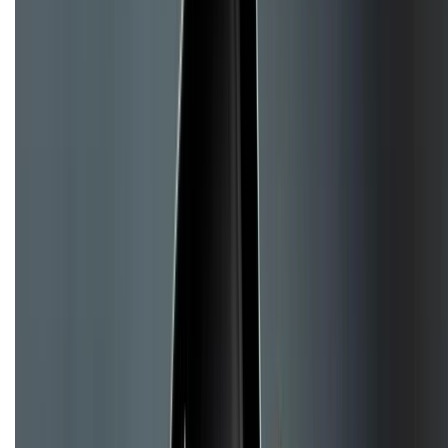
TỔNG ĐÀI HỖ TRỢ
Tư vấn mua hàng (miễn phí):
1800.6229
(08h30 - 21h30)
Khiếu nại - Góp ý:
088.99999.33
(09h00 - 18h00)
Trung tâm bảo hành:
028.710.89898
(08h30 - 21h00)
KẾT NỐI VỚI CHÚNG TÔI
Về chúng tôi
Giới thiệu về XTMobile