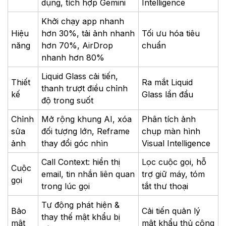
dụng, tích hợp Gemini
Intelligence
Khởi chạy app nhanh
Hiệu
hơn 30%, tải ảnh nhanh
Tối ưu hóa tiêu
năng
hơn 70%, AirDrop
chuẩn
nhanh hơn 80%
Liquid Glass cải tiến,
Thiết
Ra mắt Liquid
thanh trượt điều chỉnh
kế
Glass lần đầu
độ trong suốt
Chỉnh
Mở rộng khung AI, xóa
Phân tích ảnh
sửa
đối tượng lớn, Reframe
chụp màn hình
ảnh
thay đổi góc nhìn
Visual Intelligence
Call Context: hiển thị
Lọc cuộc gọi, hỗ
Cuộc
email, tin nhắn liên quan
trợ giữ máy, tóm
gọi
trong lúc gọi
tắt thư thoại
Tự động phát hiện &
Bảo
Cải tiến quản lý
thay thế mật khẩu bị
mật
mật khẩu thủ công