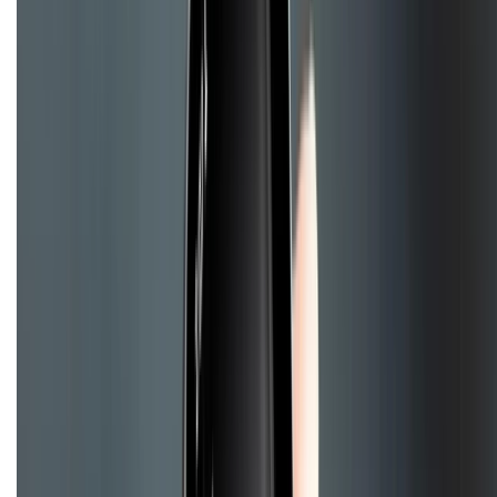
Liên hệ hợp tác
Hệ thống cửa hàng bán lẻ
Về trang chủ
Hỗ trợ khách hàng
Mua hàng trả góp
Mua hàng online
Hình thức thanh toán
Tra cứu bảo hành
Tra cứu điểm XTMember
Hướng dẫn mua hàng trả góp
Dịch vụ bán hàng B2B
Chính sách