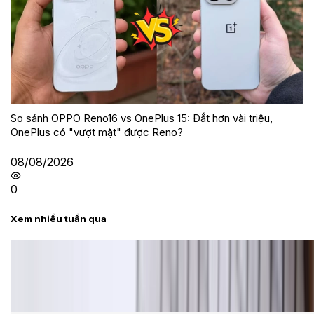
So sánh OPPO Reno16 vs OnePlus 15: Đắt hơn vài triệu,
OnePlus có "vượt mặt" được Reno?
08/08/2026
0
Xem nhiều tuần qua
Tư vấn
Bảng giá Samsung S24 Ultra tại XTmobile tháng 8,
giảm sâu, ưu đãi bất ngờ