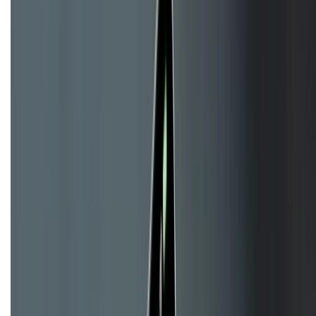
KẾT NỐI VỚI CHÚNG TÔI
CHỨNG NHẬN