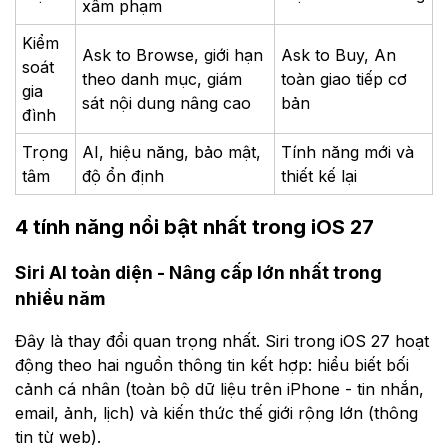
xâm phạm
Kiểm
Ask to Browse, giới hạn
Ask to Buy, An
soát
theo danh mục, giám
toàn giao tiếp cơ
gia
sát nội dung nâng cao
bản
đình
Trọng
AI, hiệu năng, bảo mật,
Tính năng mới và
tâm
độ ổn định
thiết kế lại
4 tính năng nổi bật nhất trong iOS 27
Siri AI toàn diện - Nâng cấp lớn nhất trong
nhiều năm
Đây là thay đổi quan trọng nhất. Siri trong iOS 27 hoạt
động theo hai nguồn thông tin kết hợp: hiểu biết bối
cảnh cá nhân (toàn bộ dữ liệu trên iPhone - tin nhắn,
email, ảnh, lịch) và kiến thức thế giới rộng lớn (thông
tin từ web).