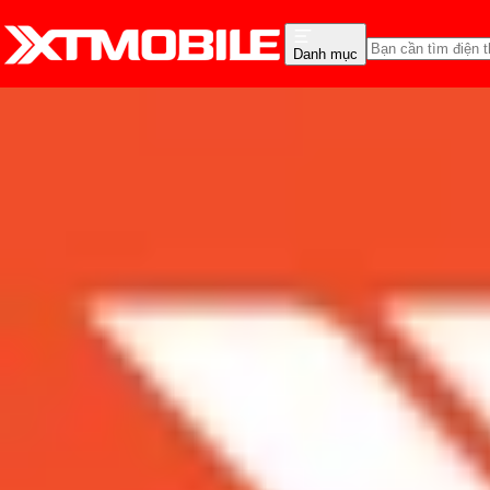
Danh mục
Trang chủ
Tin tức
So Sánh
Tin Mới
Đánh Giá - Trên Tay
So Sánh
Tư vấn
Khuy
So sánh Galaxy A60 và
Admin
Ngày đăng:
30/05/2019
Cập nhật:
30/05/2019
Theo dõi XTMobile trên