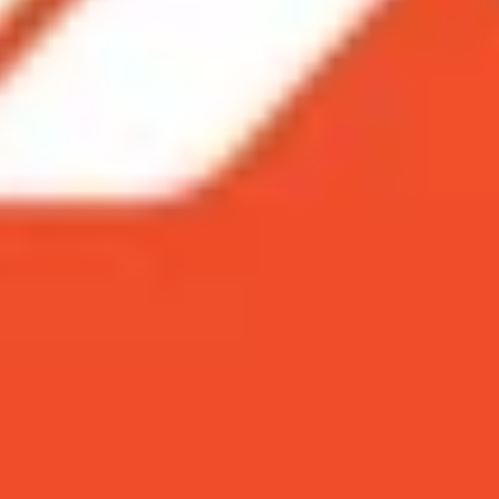
h ngang Samsung A60
 hơn
ình
t cùng thời điểm. Sự khác biệt giữa 2 smartphone này 
nh xác smartphone dành cho bạn ngay.
ẻ hơn mà ngon hơn là có thật
u, trong khi đó, giá bán Galaxy A70 rơi vào khoảng 8-9 tri
 giá hơn?