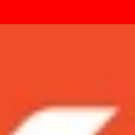
- Sự kiện
 quá lớn!