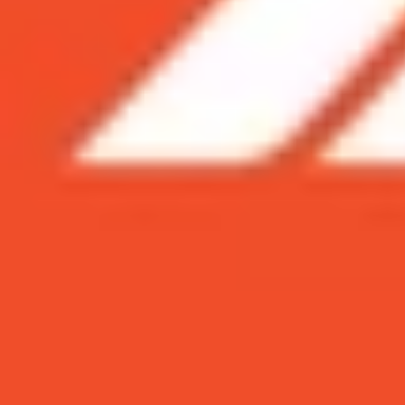
Xem nhanh
Ẩn
1
Galaxy A60 có thiết kế đẹp mắt hơn
1.1
Màn hình Galaxy A60 nét hơn?
1.2
Galaxy A70 có pin trâu hơn, cấu hìn
1.3
Camera Galaxy A70 có nhiều khả năng
1.4
Galaxy A70 đã có vân tay trong màn h
Samsung Galaxy A60 và Galaxy A70 được ra mắ
Hãy đọc bài so sánh này và ra quyết định chí
>> Xem thêm:
So sánh Galaxy A60 và Galaxy A50: Giá r
Giá bán Galaxy A60 tại XTmobile chỉ tầm 6 triệ
triệu đồng), Galaxy A60 hay Galaxy A70 sẽ đáng