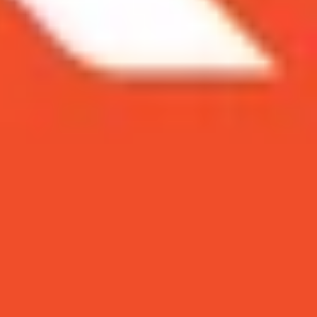
không quá lớn nhưng cũng đáng để cân nhắc.
ệu đồng. Với mức chênh lệch khá lớn (khoảng 2,5