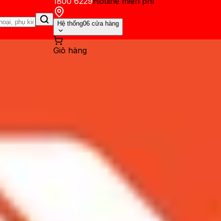
1800 6229
Hotline miễn phí
Hệ thống
06 cửa hàng
Giỏ hàng
ến mãi
Thủ thuật
Hỏi đáp
App - Game
Thông báo
Khách hàng 
 Galaxy A70: Khác biệt không