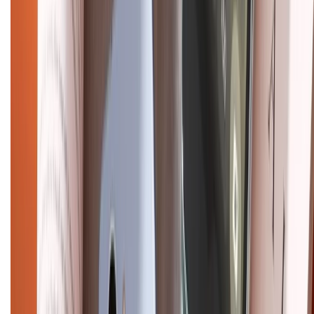
Mua hàng online
Dịch vụ bảo hành mở rộng
Hình thức thanh toán
Tra cứu bảo hành
Tra cứu điểm XTMember
Hướng dẫn mua hàng trả góp
Dịch vụ bán hàng B2B
Chính sách
Bảo hành mở rộng
Chính sách dùng sản phẩm 7 ngày miễn phí
Chính sách đổi trả
Chính sách bảo hành