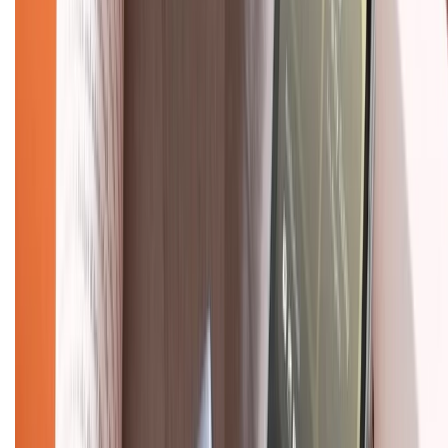
Chính sách
Bảo hành mở rộng
Chính sách dùng sản phẩm 7 ngày miễn phí
Chính sách đổi trả
Chính sách bảo hành
Chính sách bảo mật thông tin
Chính sách kiểm hàng
TỔNG ĐÀI HỖ TRỢ
Tư vấn mua hàng (miễn phí):
1800.6229
(08h30 - 21h30)
Khiếu nại - Góp ý:
088.99999.33
(09h00 - 18h00)