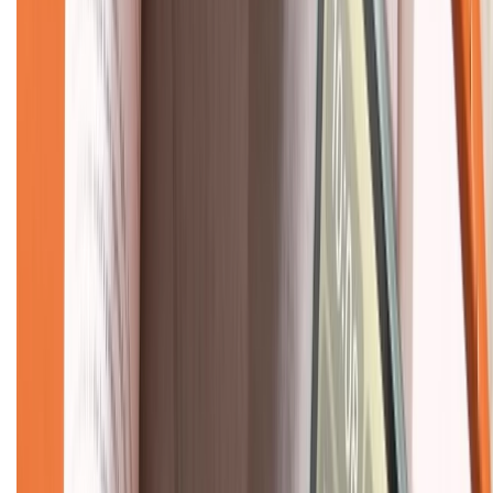
CHỨNG NHẬN
Về chúng tôi
Giới thiệu về XTMobile