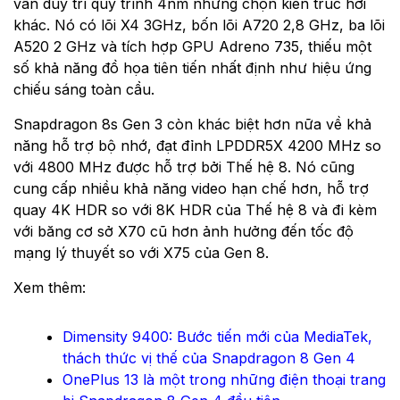
vẫn duy trì quy trình 4nm nhưng chọn kiến ​​trúc hơi
khác. Nó có lõi X4 3GHz, bốn lõi A720 2,8 GHz, ba lõi
A520 2 GHz và tích hợp GPU Adreno 735, thiếu một
số khả năng đồ họa tiên tiến nhất định như hiệu ứng
chiếu sáng toàn cầu.
Snapdragon 8s Gen 3 còn khác biệt hơn nữa về khả
năng hỗ trợ bộ nhớ, đạt đỉnh LPDDR5X 4200 MHz so
với 4800 MHz được hỗ trợ bởi Thế hệ 8. Nó cũng
cung cấp nhiều khả năng video hạn chế hơn, hỗ trợ
quay 4K HDR so với 8K HDR của Thế hệ 8 và đi kèm
với băng cơ sở X70 cũ hơn ảnh hưởng đến tốc độ
mạng lý thuyết so với X75 của Gen 8.
Xem thêm:
Dimensity 9400: Bước tiến mới của MediaTek,
thách thức vị thế của Snapdragon 8 Gen 4
OnePlus 13 là một trong những điện thoại trang