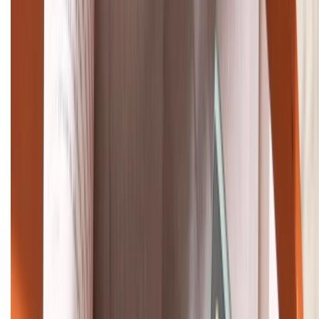
TỔNG ĐÀI HỖ TRỢ
(08H30 - 21H30)
Tư vấn mua hàng (miễn phí):
1800.6229
Khiếu nại - Góp ý:
088.99999.33
Bán hàng doanh nghiệp B2B:
088.99999.22
HỖ TRỢ THANH TOÁN