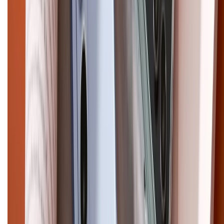
CHỨNG NHẬN
Điện thoại iPhone
iPhone 17 Pro Max
iPhone 17
Pro
iPhone 17
iPhone 16
iPhone 16 Pro Max
iPhone 15
Pro Max
iPhone 15
Điện thoại Samsung
Samsung S26
Ultra
Samsung S26
Samsung S25
iPhone cũ
iPhone 17
cũ
iPhone 16 cũ
iPhone 16 Pro Max cũ
Copyright @2012 HỘ KINH DOANH CỬA HÀNG ĐIỆN THOẠI DI ĐỘNG
XTMOBILE. Số GPKD: 41A8052143 – Cấp ngày 11/05/2023. Địa chỉ: 50
Trần Quang Khải, Phường Tân Định, Quận 1, TP.HCM. Điện thoại:
1800.6229 (Miễn Phí)
Email: xtmobile.sg@gmail.com. Chịu trách nhiệm nội dung: Lê Xuân