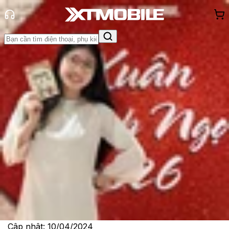
Trang chủ
Tin tức
So Sánh
Tin Mới
Đánh Giá - Trên Tay
So Sánh
Tư vấn
Khuyến
mãi
Thủ thuật
Hỏi đáp
App - Game
Thông báo
Khách
hàng - Sự kiện
Snapdragon 8s Gen 3 có ý nghĩa gì
so với Snapdragon 8 Gen 3
Lê Thị Huỳnh Như
Ngày đăng:
10/04/2024
Cập nhật:
10/04/2024