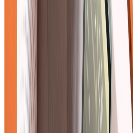
Liên hệ hợp tác
Hệ thống cửa hàng bán lẻ
Về trang chủ
Hỗ trợ khách hàng
Mua hàng trả góp
Mua hàng online
Dịch vụ bảo hành mở rộng
Hình thức thanh toán
Tra cứu bảo hành
Tra cứu điểm XTMember
Hướng dẫn mua hàng trả góp
Dịch vụ bán hàng B2B