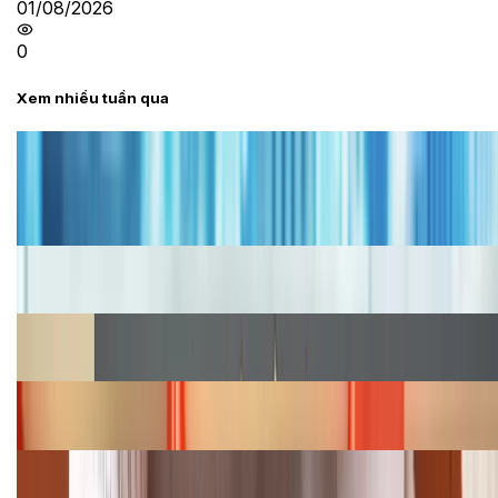
01/08/2026
0
Xem nhiều tuần qua
Tư vấn
Bảng giá iPhone cũ mới nhất trong tháng 8 năm
2026, giá siêu hấp dẫn
Cập nhật bảng giá iPhone năm 2026: Giá tốt, ưu đãi
hấp dẫn
Cập nhật bảng giá Galaxy S23 (Plus, Ultra) cũ, mới
năm 2026
Bảng giá iPhone 15 cập nhật mới nhất tháng
08/2026
Cập nhật bảng giá điện thoại Samsung tháng 8:
Giảm đến 15.49 triệu