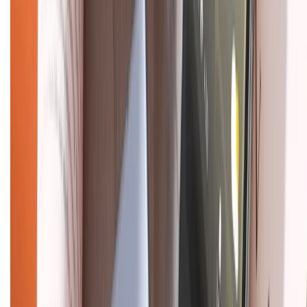
Trung tâm bảo hành:
028.710.89898
(08h30 - 21h00)
KẾT NỐI VỚI CHÚNG TÔI
Về chúng tôi
Giới thiệu về XTMobile
Liên hệ hợp tác
Hệ thống cửa hàng bán lẻ
Về trang chủ
Hỗ trợ khách hàng
Mua hàng trả góp