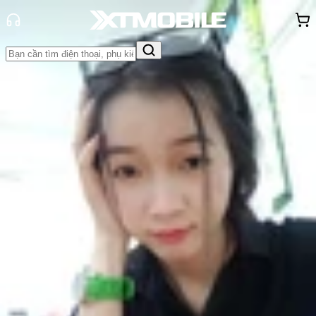
Trang chủ
Tin tức
Khuyến mãi
Tin Mới
Đánh Giá - Trên Tay
So Sánh
Tư vấn
Khuyến
mãi
Thủ thuật
Hỏi đáp
App - Game
Thông báo
Khách
hàng - Sự kiện
Siêu sale mừng Đại lễ: Điện thoại,
Macbook, Phụ kiện...Giá rẻ chưa
từng có
Nguyễn Phan Thảo Nguyên
Ngày đăng:
29/08/2024