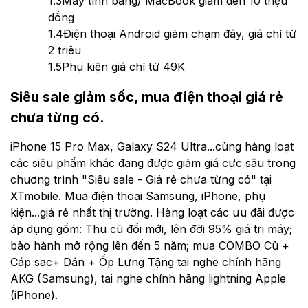
1.3
Máy tính bảng/ MacBook giảm đến 10 triệu
đồng
1.4
Điện thoại Android giảm chạm đáy, giá chỉ từ
2 triệu
1.5
Phụ kiện giá chỉ từ 49K
Siêu sale giảm sốc, mua điện thoại giá rẻ
chưa từng có.
iPhone 15 Pro Max, Galaxy S24 Ultra...cùng hàng loạt
các siêu phẩm khác đang được giảm giá cực sâu trong
chương trình "Siêu sale - Giá rẻ chưa từng có" tại
XTmobile. Mua điện thoại Samsung, iPhone, phụ
kiện...giá rẻ nhất thị trường. Hàng loạt các ưu đãi được
áp dụng gồm: Thu cũ đổi mới, lên đời 95% giá trị máy;
bảo hành mở rộng lên đến 5 năm; mua COMBO Củ +
Cáp sạc+ Dán + Ốp Lưng Tặng tai nghe chính hãng
AKG (Samsung), tai nghe chính hãng lightning Apple
(iPhone).