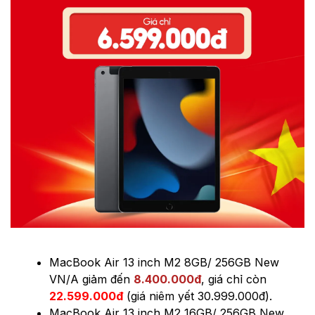
MacBook Air 13 inch M2 8GB/ 256GB New
VN/A
giảm đến
8.400.000đ
, giá chỉ còn
22.599.000đ
(giá niêm yết
30.999.000đ
).
MacBook Air 13 inch M2 16GB/ 256GB New