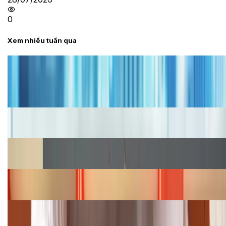
0
Xem nhiều tuần qua
Tư vấn
Bảng giá iPhone cũ mới nhất trong tháng 8 năm
2026, giá siêu hấp dẫn
Cập nhật bảng giá iPhone năm 2026: Giá tốt, ưu đãi
hấp dẫn
Cập nhật bảng giá Galaxy S23 (Plus, Ultra) cũ, mới
năm 2026
Bảng giá iPhone 15 cập nhật mới nhất tháng
08/2026
Cập nhật bảng giá điện thoại Samsung tháng 8:
Giảm đến 15.49 triệu