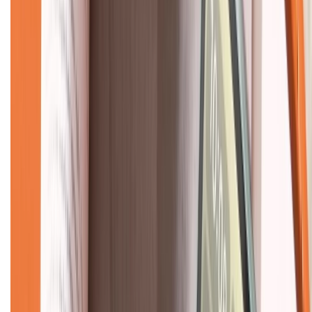
CHỨNG NHẬN
Về chúng tôi
Giới thiệu về XTMobile