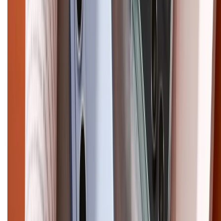
CHỨNG NHẬN
Điện thoại iPhone
iPhone 17 Pro Max
iPhone 17
Pro
iPhone 17
iPhone 16
iPhone 16 Pro Max
iPhone 15
Pro Max
iPhone 15
Điện thoại Samsung
Samsung S26
Ultra
Samsung S26
Samsung S25
iPhone cũ
iPhone 17
cũ
iPhone 16 cũ
iPhone 16 Pro Max cũ
Copyright @2012 HỘ KINH DOANH CỬA HÀNG ĐIỆN THOẠI DI ĐỘNG
XTMOBILE. Số GPKD: 41A8052143 – Cấp ngày 11/05/2023. Địa chỉ: 50
Trần Quang Khải, Phường Tân Định, Quận 1, TP.HCM. Điện thoại:
1800.6229 (Miễn Phí)
Email: xtmobile.sg@gmail.com. Chịu trách nhiệm nội dung: Lê Xuân