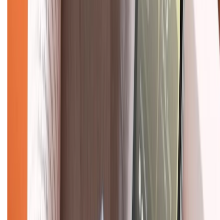
Chính sách
Bảo hành mở rộng
Chính sách dùng sản phẩm 7 ngày miễn phí
Chính sách đổi trả
Chính sách bảo hành
Chính sách bảo mật thông tin
Chính sách kiểm hàng
TỔNG ĐÀI HỖ TRỢ
Tư vấn mua hàng (miễn phí):
1800.6229
(08h30 - 21h30)
Khiếu nại - Góp ý:
088.99999.33
(09h00 - 18h00)