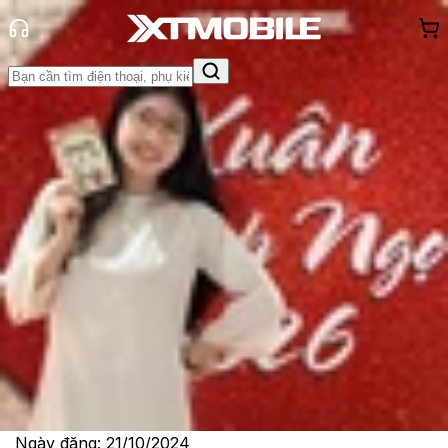
Trang chủ
Tin tức
Hỏi đáp
Tin Mới
Đánh Giá - Trên Tay
So Sánh
Tư vấn
Khuyến
mãi
Thủ thuật
Hỏi đáp
App - Game
Thông báo
Khách
hàng - Sự kiện
Samsung Galaxy S24 FE có chống
nước không? Những điều bạn cần
biết
Lê Thị Huỳnh Như
Ngày đăng:
21/10/2024