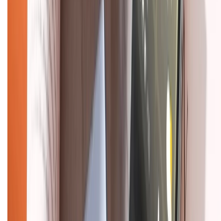
Trung tâm bảo hành:
028.710.89898
(08h30 - 21h00)
KẾT NỐI VỚI CHÚNG TÔI
Về chúng tôi
Giới thiệu về XTMobile
Liên hệ hợp tác
Hệ thống cửa hàng bán lẻ
Về trang chủ
Hỗ trợ khách hàng
Mua hàng trả góp