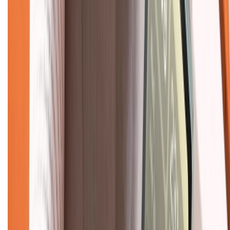
Liên hệ hợp tác
Hệ thống cửa hàng bán lẻ
Về trang chủ
Hỗ trợ khách hàng
Mua hàng trả góp
Mua hàng online
Dịch vụ bảo hành mở rộng
Hình thức thanh toán
Tra cứu bảo hành
Tra cứu điểm XTMember
Hướng dẫn mua hàng trả góp
Dịch vụ bán hàng B2B