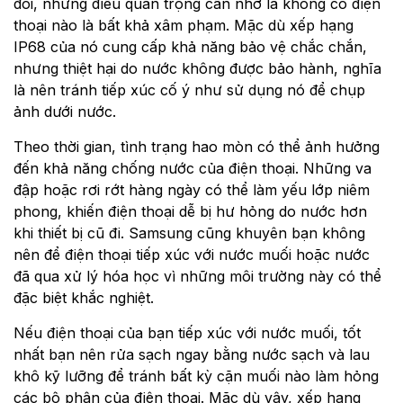
đối, nhưng điều quan trọng cần nhớ là không có điện
thoại nào là bất khả xâm phạm. Mặc dù xếp hạng
IP68 của nó cung cấp khả năng bảo vệ chắc chắn,
nhưng thiệt hại do nước không được bảo hành, nghĩa
là nên tránh tiếp xúc cố ý như sử dụng nó để chụp
ảnh dưới nước.
Theo thời gian, tình trạng hao mòn có thể ảnh hưởng
đến khả năng chống nước của điện thoại. Những va
đập hoặc rơi rớt hàng ngày có thể làm yếu lớp niêm
phong, khiến điện thoại dễ bị hư hỏng do nước hơn
khi thiết bị cũ đi. Samsung cũng khuyên bạn không
nên để điện thoại tiếp xúc với nước muối hoặc nước
đã qua xử lý hóa học vì những môi trường này có thể
đặc biệt khắc nghiệt.
Nếu điện thoại của bạn tiếp xúc với nước muối, tốt
nhất bạn nên rửa sạch ngay bằng nước sạch và lau
khô kỹ lưỡng để tránh bất kỳ cặn muối nào làm hỏng
các bộ phận của điện thoại. Mặc dù vậy, xếp hạng