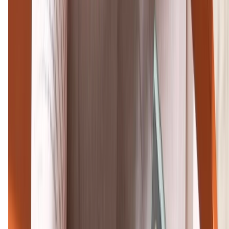
TỔNG ĐÀI HỖ TRỢ
(08H30 - 21H30)
Tư vấn mua hàng (miễn phí):
1800.6229
Khiếu nại - Góp ý:
088.99999.33
Bán hàng doanh nghiệp B2B:
088.99999.22
HỖ TRỢ THANH TOÁN