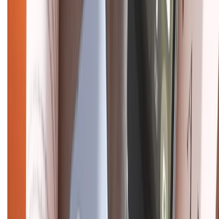
Mua hàng online
Dịch vụ bảo hành mở rộng
Hình thức thanh toán
Tra cứu bảo hành
Tra cứu điểm XTMember
Hướng dẫn mua hàng trả góp
Dịch vụ bán hàng B2B
Chính sách
Bảo hành mở rộng
Chính sách dùng sản phẩm 7 ngày miễn phí
Chính sách đổi trả
Chính sách bảo hành
Chính sách bảo mật thông tin