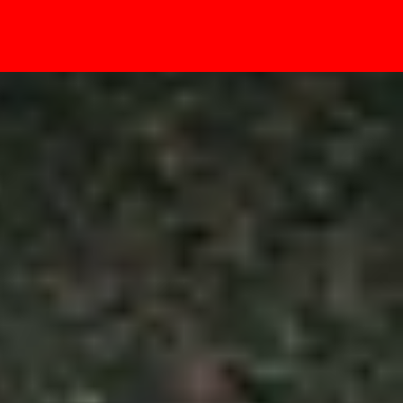
- Sự kiện
: Khác biệt có lớn?