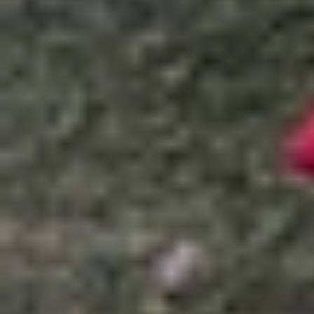
Xem nhanh
Ẩn
1
So sánh Samsung Galaxy A57 và Galaxy A
1.1
Thiết kế bên ngoài
1.2
Màn hình hiển thị
1.3
Hệ thống camera
1.4
Hiệu năng hoạt động
1.5
Dung lượng pin, sạc
2
Bảng thông số so sánh Samsung Galaxy
3
Nên mua Samsung Galaxy A57 hay Sam
4
Kết luận
Bài viết
so sánh Samsung Galaxy A57 và Sams
có thực sự đáng để nâng cấp hay Galaxy A56 vẫn 
hợp nhất.