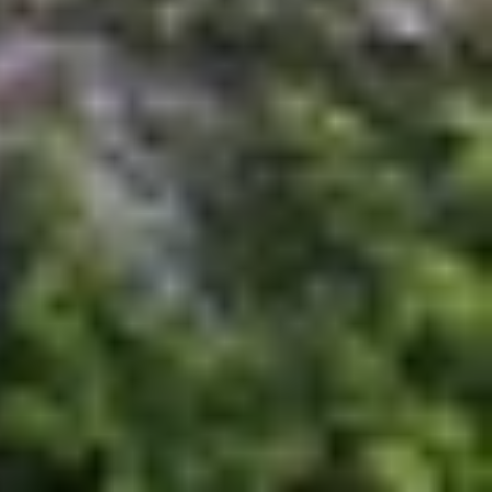
g cho đến trải nghiệm thực tế, qua đó dễ dàng lựa
kế quen thuộc của dòng Galaxy A. Cả hai đều sở
a xếp dọc đặt ở góc trên. Tuy nhiên, điểm khác