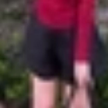
 A56 chi tiết
uan nhất về Galaxy A57 và Galaxy A56 từ thiết kế, hiệu năn
 nhau, bạn sẽ thấy Samsung vẫn giữ lại ngôn ngữ thiết 
uông vức cùng mặt lưng kính cao cấp, đi kèm cụm 3 camer
rải nghiệm thực tế rõ ràng hơn trên Galaxy A57.