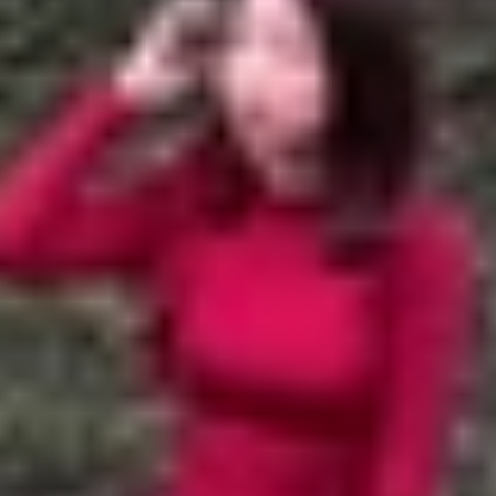
56 chi tiết
 A57 và Galaxy A56
sung Galaxy A56?
ung Galaxy A56
dưới đây sẽ giúp bạn nhìn rõ những nâng 
là lựa chọn hợp lý hơn trong tầm giá? Cùng tìm hiểu chi 