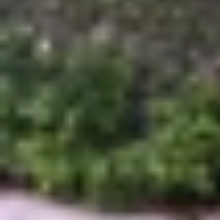
So sánh Samsung Galaxy A57 và Galaxy
Bài viết dưới đây sẽ giúp bạn có cái nhìn tổng q
chọn thiết bị phù hợp với nhu cầu.
Thiết kế bên ngoài
Khi đặt Samsung Galaxy A57 và Galaxy A56 cạnh
hữu màn hình đục lỗ ở mặt trước, khung viền v
biệt nằm ở những tinh chỉnh nhỏ nhằm mang lại t