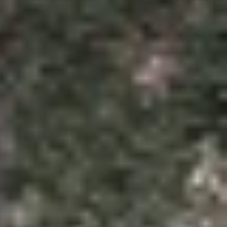
cấp đáng chú ý trên thế hệ mới. Liệu Galaxy A57
tiết qua từng khía cạnh để đưa ra quyết định phù