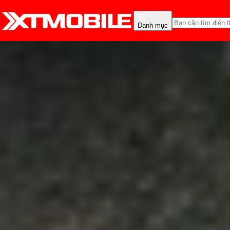
Danh mục
Trang chủ
Tin tức
So Sánh
Tin Mới
Đánh Giá - Trên Tay
So Sánh
Tư vấn
Khuy
So sánh Samsung Galaxy
Anh Thư
Ngày đăng:
27/03/2026
Cập nhật:
27/03/2026
Theo dõi XTMobile trên