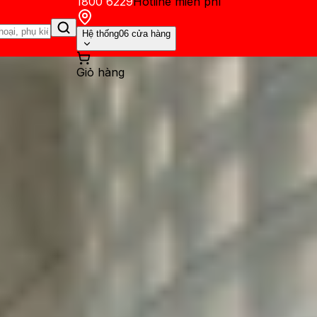
1800 6229
Hotline miễn phí
Hệ thống
06 cửa hàng
Giỏ hàng
ến mãi
Thủ thuật
Hỏi đáp
App - Game
Thông báo
Khách hàng 
rỉ ảnh render: Sẽ có thêm tù