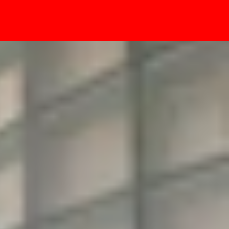
- Sự kiện
y chọn màu mới!