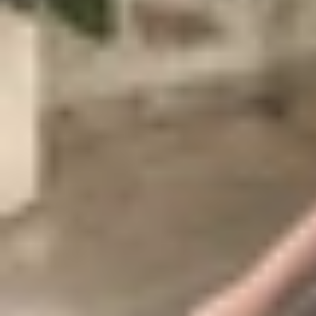
Giống như các rò rỉ trước, Galaxy A15 lộ diện v
không có khung viền bao quanh và các ống kính 
tương lai.