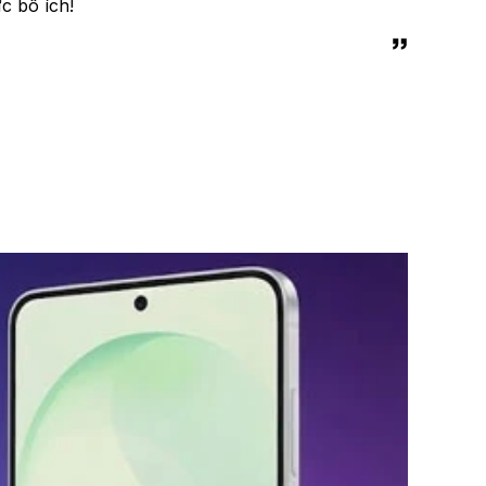
c bổ ích!