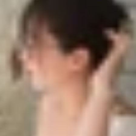
 chọn màu sắc!
ùy chọn màu sắc!
 của Galaxy A14 sẽ được ra mắt vào quý 1 năm sau. Ngo
nhiều người quan tâm. Gần đây nhất, mẫu
điện thoại
này đ
ùng XTmobile khám phá những màu sắc mới này trên dòng
xy A15 sẽ có ít nhất ba tùy chọn màu sắc. Trong đó, màu 
 ta được thấy thêm phiên bản màu vàng của thiết bị. Nhiều
urgandy trên Galaxy A14 đã ra mắt trước đó.