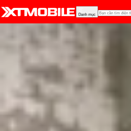
Danh mục
Trang chủ
Tin tức
Tin Mới
Tin Mới
Đánh Giá - Trên Tay
So Sánh
Tư vấn
Khuy
Samsung Galaxy A15 rò 
Triệu Vy
Ngày đăng:
07/12/2023
Cập nhật:
05/08/2026
Theo dõi XTMobile trên