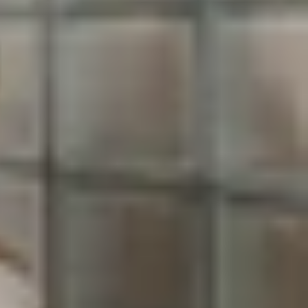
ài thông số kỹ thuật của máy, tùy chọn màu sắc
ã rò rỉ hình ảnh render và hé lộ sẽ có đa dạng
Galaxy A
tiếp theo nhé!
xanh lam và đen đã lộ diện trong loạt ảnh render
 người nhận xét, sắc vàng mới này sẽ trẻ trung và