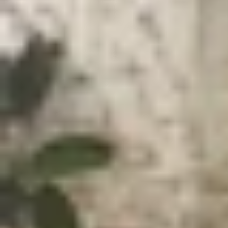
Xem nhanh
Ẩn
1
Samsung Galaxy A15 sẽ có ít nhất 3 tùy
Samsung Galaxy A15 sẽ có ít nhất 3 t
Nếu đúng như dự đoán, mẫu Galaxy A15 kế nhiệm
trên tân binh của
Samsung
cũng là chủ đề mà 
phiên bản màu cho người dùng lựa chọn. Hãy c
Theo trang "91mobiles", điện thoại Samsung Gala
vào tháng trước. Trong tin rò rỉ mới nhất, chúng
phù hợp với người dùng trẻ hơn so với màu Đỏ B