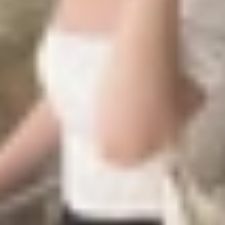
ới thiết kế màn hình giọt nước, có viền bezel được thu mỏ
được sếp thẳng hàng theo chiều dọc. Đây có lẽ là ngôn ng