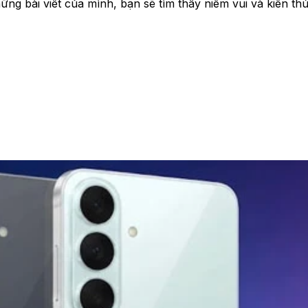
g bài viết của mình, bạn sẽ tìm thấy niềm vui và kiến thứ