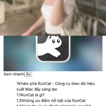
Cập nhật:
26/06/2025
Theo dõi XTMobile trên
Xem nhanh
Ẩn
1
Khám phá RunCat - Công cụ theo dõi hiệu
suất Mac đầy sáng tạo
1.1
RunCat là gì?
1.2
Những ưu điểm nổi bật của RunCat