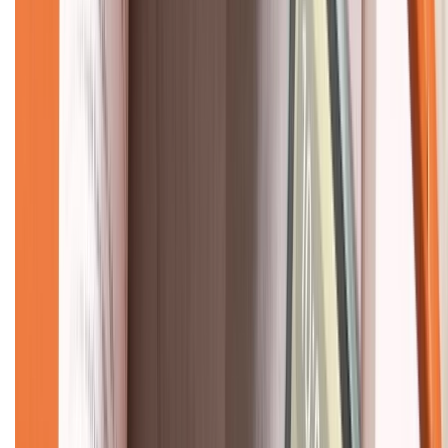
Về chúng tôi
Giới thiệu về XTMobile
Liên hệ hợp tác
Hệ thống cửa hàng bán lẻ
Về trang chủ
Hỗ trợ khách hàng
Mua hàng trả góp
Mua hàng online
Dịch vụ bảo hành mở rộng
Hình thức thanh toán
Tra cứu bảo hành