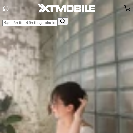
Trang chủ
Tin tức
App - Game
Tin Mới
Đánh Giá - Trên Tay
So Sánh
Tư vấn
Khuyến
mãi
Thủ thuật
Hỏi đáp
App - Game
Thông báo
Khách
hàng - Sự kiện
RunCat là gì? Tìm hiểu ứng dụng
theo dõi hiệu suất Mac độc đáo
này!
Triệu Vy
Ngày đăng:
26/06/2025