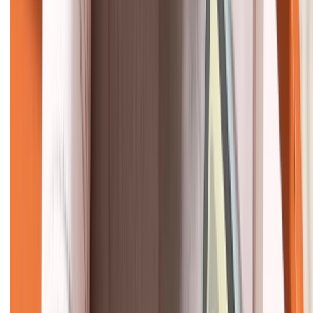
KẾT NỐI VỚI CHÚNG TÔI
CHỨNG NHẬN