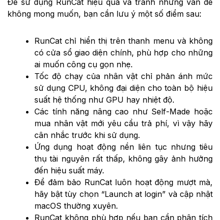
Để sử dụng RunCat hiệu quả và tránh những vấn đề
không mong muốn, bạn cần lưu ý một số điểm sau:
RunCat chỉ hiển thị trên thanh menu và không
có cửa sổ giao diện chính, phù hợp cho những
ai muốn công cụ gọn nhẹ.
Tốc độ chạy của nhân vật chỉ phản ánh mức
sử dụng CPU, không đại diện cho toàn bộ hiệu
suất hệ thống như GPU hay nhiệt độ.
Các tính năng nâng cao như Self-Made hoặc
mua nhân vật mới yêu cầu trả phí, vì vậy hãy
cân nhắc trước khi sử dụng.
Ứng dụng hoạt động nền liên tục nhưng tiêu
thụ tài nguyên rất thấp, không gây ảnh hưởng
đến hiệu suất máy.
Để đảm bảo RunCat luôn hoạt động mượt mà,
hãy bật tùy chọn “Launch at login” và cập nhật
macOS thường xuyên.
RunCat không phù hợp nếu bạn cần phân tích