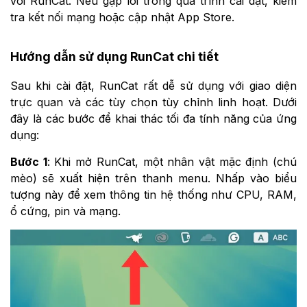
với RunCat. Nếu gặp lỗi trong quá trình cài đặt, kiểm
tra kết nối mạng hoặc cập nhật App Store.
Hướng dẫn sử dụng RunCat chi tiết
Sau khi cài đặt, RunCat rất dễ sử dụng với giao diện
trực quan và các tùy chọn tùy chỉnh linh hoạt. Dưới
đây là các bước để khai thác tối đa tính năng của ứng
dụng:
Bước 1
: Khi mở RunCat, một nhân vật mặc định (chú
mèo) sẽ xuất hiện trên thanh menu. Nhấp vào biểu
tượng này để xem thông tin hệ thống như CPU, RAM,
ổ cứng, pin và mạng.