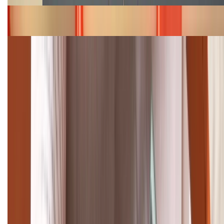
Bảng giá iPhone 15 cập nhật mới nhất tháng
08/2026
Cập nhật bảng giá điện thoại Samsung tháng 8:
Giảm đến 15.49 triệu
TỔNG ĐÀI HỖ TRỢ
(08H30 - 21H30)
Tư vấn mua hàng (miễn phí):
1800.6229
Khiếu nại - Góp ý:
088.99999.33
Bán hàng doanh nghiệp B2B:
088.99999.22