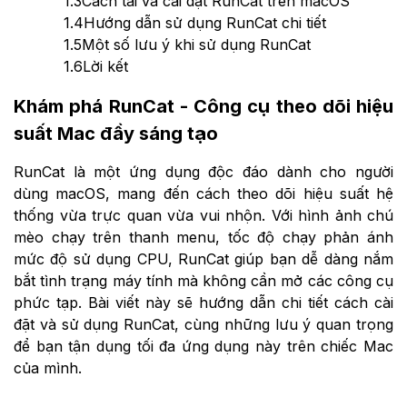
1.3
Cách tải và cài đặt RunCat trên macOS
1.4
Hướng dẫn sử dụng RunCat chi tiết
1.5
Một số lưu ý khi sử dụng RunCat
1.6
Lời kết
Khám phá RunCat - Công cụ theo dõi hiệu
suất Mac đầy sáng tạo
RunCat là một ứng dụng độc đáo dành cho người
dùng macOS, mang đến cách theo dõi hiệu suất hệ
thống vừa trực quan vừa vui nhộn. Với hình ảnh chú
mèo chạy trên thanh menu, tốc độ chạy phản ánh
mức độ sử dụng CPU, RunCat giúp bạn dễ dàng nắm
bắt tình trạng máy tính mà không cần mở các công cụ
phức tạp. Bài viết này sẽ hướng dẫn chi tiết cách cài
đặt và sử dụng RunCat, cùng những lưu ý quan trọng
để bạn tận dụng tối đa ứng dụng này trên chiếc Mac
của mình.