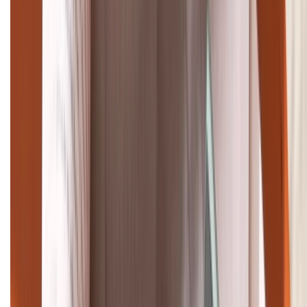
(08H30 - 21H30)
Tư vấn mua hàng (miễn phí):
1800.6229
Khiếu nại - Góp ý:
088.99999.33
Bán hàng doanh nghiệp B2B:
088.99999.22
HỖ TRỢ THANH TOÁN