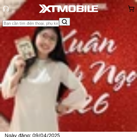
Trang chủ
Tin tức
So Sánh
Tin Mới
Đánh Giá - Trên Tay
So Sánh
Tư vấn
Khuyến
mãi
Thủ thuật
Hỏi đáp
App - Game
Thông báo
Khách
hàng - Sự kiện
Red Magic 10 Pro và Red Magic 8
Pro: Có nên nâng cấp lên flagship
gaming mới nhất?
Lê Thị Huỳnh Như
Ngày đăng:
09/04/2025