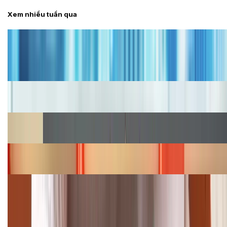
Xem nhiều tuần qua
Tư vấn
Bảng giá iPhone cũ mới nhất trong tháng 8 năm
2026, giá siêu hấp dẫn
Cập nhật bảng giá iPhone năm 2026: Giá tốt, ưu đãi
hấp dẫn
Cập nhật bảng giá Galaxy S23 (Plus, Ultra) cũ, mới
năm 2026
Bảng giá iPhone 15 cập nhật mới nhất tháng
08/2026
Cập nhật bảng giá điện thoại Samsung tháng 8:
Giảm đến 15.49 triệu
TỔNG ĐÀI HỖ TRỢ