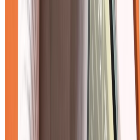
Chính sách dùng sản phẩm 7 ngày miễn phí
Chính sách đổi trả
Chính sách bảo hành
Chính sách bảo mật thông tin
Chính sách kiểm hàng
TỔNG ĐÀI HỖ TRỢ
Tư vấn mua hàng (miễn phí):
1800.6229
(08h30 - 21h30)
Khiếu nại - Góp ý:
088.99999.33
(09h00 - 18h00)
Trung tâm bảo hành:
028.710.89898
(08h30 - 21h00)