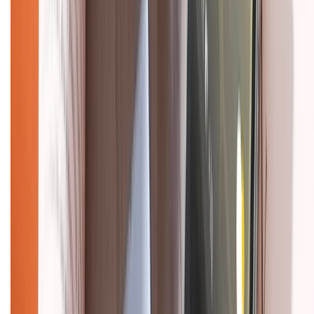
HỖ TRỢ THANH TOÁN
CHỨNG NHẬN