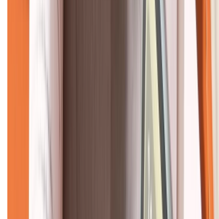
CHỨNG NHẬN
Về chúng tôi
Giới thiệu về XTMobile
Liên hệ hợp tác