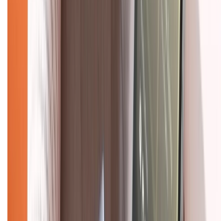
Hình thức thanh toán
Tra cứu bảo hành
Tra cứu điểm XTMember
Hướng dẫn mua hàng trả góp
Dịch vụ bán hàng B2B
Chính sách
Bảo hành mở rộng
Chính sách dùng sản phẩm 7 ngày miễn phí
Chính sách đổi trả
Chính sách bảo hành
Chính sách bảo mật thông tin
Chính sách kiểm hàng