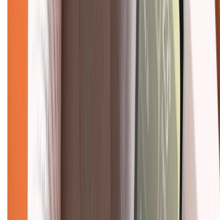
KẾT NỐI VỚI CHÚNG TÔI
Về chúng tôi
Giới thiệu về XTMobile
Liên hệ hợp tác
Hệ thống cửa hàng bán lẻ
Về trang chủ
Hỗ trợ khách hàng
Mua hàng trả góp
Mua hàng online
Dịch vụ bảo hành mở rộng