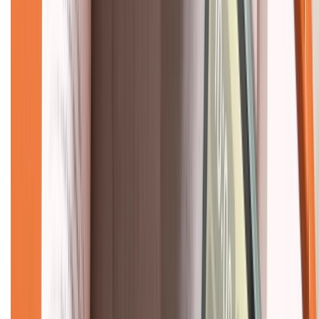
Hệ thống cửa hàng bán lẻ
Về trang chủ
Hỗ trợ khách hàng
Mua hàng trả góp
Mua hàng online
Dịch vụ bảo hành mở rộng
Hình thức thanh toán
Tra cứu bảo hành
Tra cứu điểm XTMember
Hướng dẫn mua hàng trả góp
Dịch vụ bán hàng B2B
Chính sách
Bảo hành mở rộng