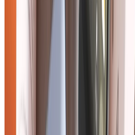
Điện thoại iPhone
iPhone 17 Pro Max
iPhone 17
Pro
iPhone 17
iPhone 16
iPhone 16 Pro Max
iPhone 15
Pro Max
iPhone 15
Điện thoại Samsung
Samsung S26
Ultra
Samsung S26
Samsung S25
iPhone cũ
iPhone 17
cũ
iPhone 16 cũ
iPhone 16 Pro Max cũ
Copyright @2012 HỘ KINH DOANH CỬA HÀNG ĐIỆN THOẠI DI ĐỘNG
XTMOBILE. Số GPKD: 41A8052143 – Cấp ngày 11/05/2023. Địa chỉ: 50
Trần Quang Khải, Phường Tân Định, Quận 1, TP.HCM. Điện thoại:
1800.6229 (Miễn Phí)
Email: xtmobile.sg@gmail.com. Chịu trách nhiệm nội dung: Lê Xuân
Hoà