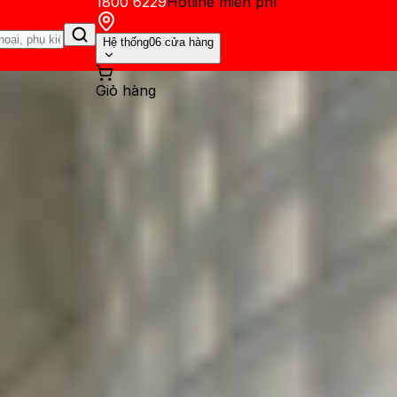
1800 6229
Hotline miễn phí
Hệ thống
06 cửa hàng
Giỏ hàng
ến mãi
Thủ thuật
Hỏi đáp
App - Game
Thông báo
Khách hàng 
y xuyên Tết 2025 trên Netfli