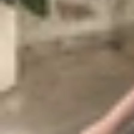
Khi điện thoại đổ chuông (When the phone 
Bộ phim do Park Sang Woo và Wi Deuk Gyu đạo d
Hong Hee Joo (Chae Soo Bin) - cô con gái của m
yêu suốt ba năm. Mọi thứ thay đổi khi Baek Sa 