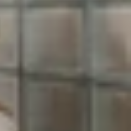
025, nền tảng này tiếp tục chiêu đãi khán giả với
và ý nghĩa. Dưới đây là
top 7 phim dài tập cày