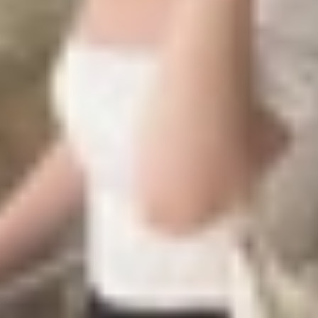
rings)
iễn, chuyển thể từ tiểu thuyết trực tuyến cùng tên, chí
ột gia đình danh giá, bị ép kết hôn với Baek Sa Eon (Yo
Eon nhận được một cuộc gọi đe dọa từ kẻ bắt cóc Hee Joo.