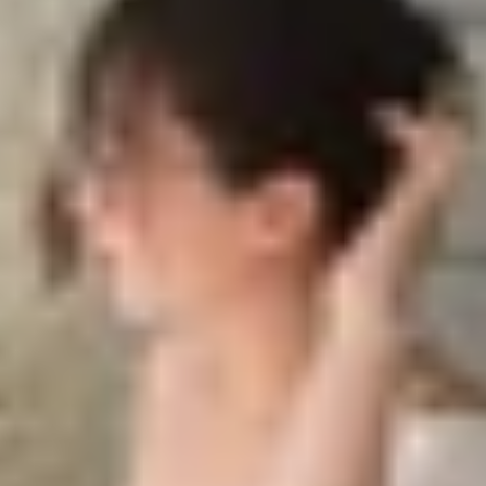
Tết trên Netflix
one rings)
irl)
e)
ên Tết trên Netflix
n hưởng những bộ phim dài tập hấp dẫn trên Netflix. Năm 2
lãng mạn, hồi hộp đến các thước phim đậm chất văn hóa 
i bạn đồng hành hoàn hảo trong những ngày đoàn viên.