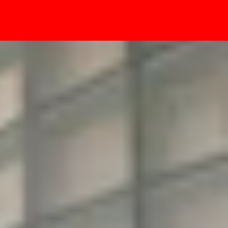
- Sự kiện
x hay nhất!