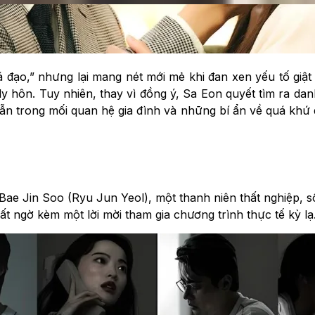
á đạo,” nhưng lại mang nét mới mẻ khi đan xen yếu tố giật
ly hôn. Tuy nhiên, thay vì đồng ý, Sa Eon quyết tìm ra dan
n trong mối quan hệ gia đình và những bí ẩn về quá khứ 
e Jin Soo (Ryu Jun Yeol), một thanh niên thất nghiệp, s
t ngờ kèm một lời mời tham gia chương trình thực tế kỳ lạ