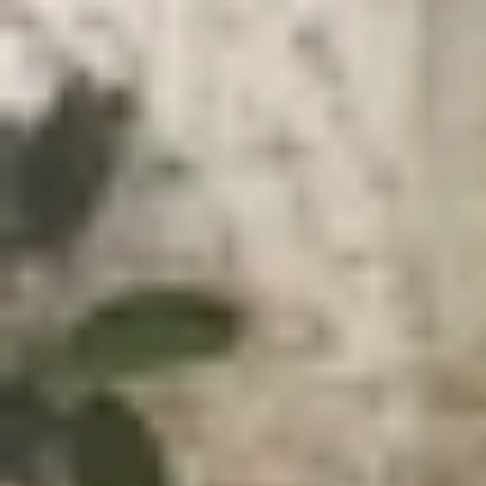
Xem nhanh
Ẩn
1
Danh sách 7 phim dài tập để "cày" xuyên 
1.1
Khi điện thoại đổ chuông (When the ph
1.2
The 8 Show
1.3
Rèm ngọc châu sa (The story of pearl g
1.4
Chiếc vali (The Trunk)
1.5
Tài xế ẩn danh (Taxi Driver)
1.6
Nữ minh tinh (Born for the spotlight)
1.7
Vụng trộm không thể giấu (Hidden Lov
Danh sách 7 phim dài tập để "cày" xuy
Tết Nguyên Đán là dịp lý tưởng để thư giãn và tậ
loạt tác phẩm đình đám, từ những câu chuyện 
xuyên Tết
hay nhất, hứa hẹn sẽ trở thành ngườ