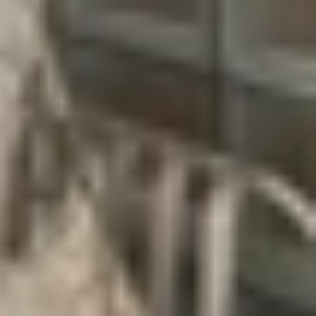
nh thức ra mắt ngày 22/11. Nội dung xoay quanh
o Yeon Seok) trong một cuộc hôn nhân không tình