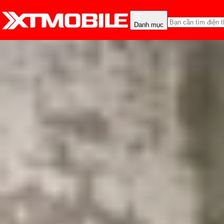
Danh mục
Trang chủ
Tin tức
App - Game
Tin Mới
Đánh Giá - Trên Tay
So Sánh
Tư vấn
Khuy
Top 7 bộ phim dài tập cà
Triệu Vy
Ngày đăng:
23/01/2025
Cập nhật:
23/01/2025
Theo dõi XTMobile trên