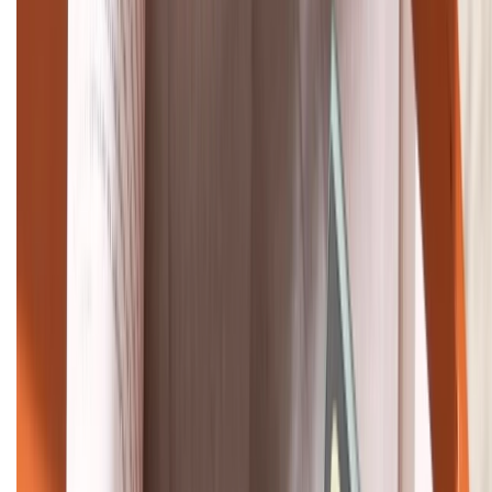
(08H30 - 21H30)
Tư vấn mua hàng (miễn phí):
1800.6229
Khiếu nại - Góp ý:
088.99999.33
Bán hàng doanh nghiệp B2B:
088.99999.22
HỖ TRỢ THANH TOÁN