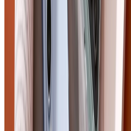
Điện thoại iPhone
iPhone 17 Pro Max
iPhone 17
Pro
iPhone 17
iPhone 16
iPhone 16 Pro Max
iPhone 15
Pro Max
iPhone 15
Điện thoại Samsung
Samsung S26
Ultra
Samsung S26
Samsung S25
iPhone cũ
iPhone 17
cũ
iPhone 16 cũ
iPhone 16 Pro Max cũ
Copyright @2012 HỘ KINH DOANH CỬA HÀNG ĐIỆN THOẠI DI ĐỘNG
XTMOBILE. Số GPKD: 41A8052143 – Cấp ngày 11/05/2023. Địa chỉ: 50
Trần Quang Khải, Phường Tân Định, Quận 1, TP.HCM. Điện thoại:
1800.6229 (Miễn Phí)
Email: xtmobile.sg@gmail.com. Chịu trách nhiệm nội dung: Lê Xuân
Hoà