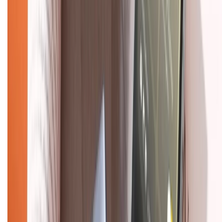
Bảo hành mở rộng
Chính sách dùng sản phẩm 7 ngày miễn phí
Chính sách đổi trả
Chính sách bảo hành
Chính sách bảo mật thông tin
Chính sách kiểm hàng
TỔNG ĐÀI HỖ TRỢ
Tư vấn mua hàng (miễn phí):
1800.6229
(08h30 - 21h30)
Khiếu nại - Góp ý:
088.99999.33
(09h00 - 18h00)
Trung tâm bảo hành: