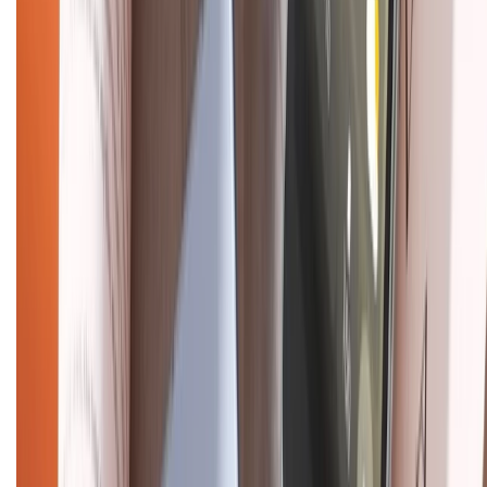
028.710.89898
(08h30 - 21h00)
KẾT NỐI VỚI CHÚNG TÔI
Về chúng tôi
Giới thiệu về XTMobile
Liên hệ hợp tác
Hệ thống cửa hàng bán lẻ
Về trang chủ
Hỗ trợ khách hàng
Mua hàng trả góp
Mua hàng online