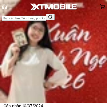
Trang chủ
Tin tức
App - Game
Tin Mới
Đánh Giá - Trên Tay
So Sánh
Tư vấn
Khuyến
mãi
Thủ thuật
Hỏi đáp
App - Game
Thông báo
Khách
hàng - Sự kiện
Nhân vật mới của Zenless Zone
Zero - Seth Lowell đã được công bố
Lê Thị Huỳnh Như
Ngày đăng:
10/07/2024
Cập nhật:
10/07/2024