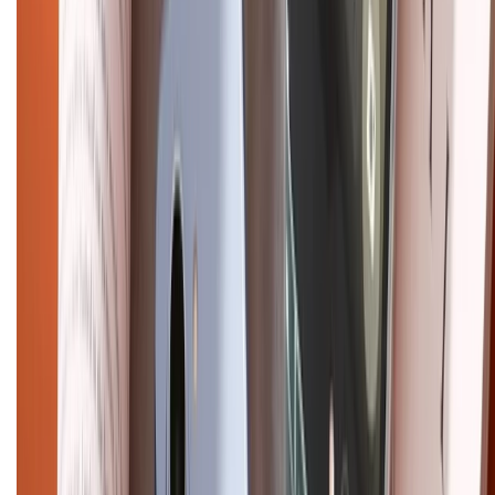
Dịch vụ bảo hành mở rộng
Hình thức thanh toán
Tra cứu bảo hành
Tra cứu điểm XTMember
Hướng dẫn mua hàng trả góp
Dịch vụ bán hàng B2B
Chính sách
Bảo hành mở rộng
Chính sách dùng sản phẩm 7 ngày miễn phí
Chính sách đổi trả
Chính sách bảo hành
Chính sách bảo mật thông tin