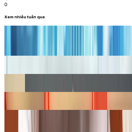
0
Xem nhiều tuần qua
Tư vấn
Bảng giá iPhone cũ mới nhất trong tháng 8 năm
2026, giá siêu hấp dẫn
Cập nhật bảng giá iPhone năm 2026: Giá tốt, ưu đãi
hấp dẫn
Cập nhật bảng giá Galaxy S23 (Plus, Ultra) cũ, mới
năm 2026
Bảng giá iPhone 15 cập nhật mới nhất tháng
08/2026
Cập nhật bảng giá điện thoại Samsung tháng 8:
Giảm đến 15.49 triệu
TỔNG ĐÀI HỖ TRỢ