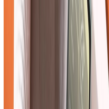
Liên hệ hợp tác
Hệ thống cửa hàng bán lẻ
Về trang chủ
Hỗ trợ khách hàng
Mua hàng trả góp
Mua hàng online
Dịch vụ bảo hành mở rộng
Hình thức thanh toán
Tra cứu bảo hành
Tra cứu điểm XTMember
Hướng dẫn mua hàng trả góp
Dịch vụ bán hàng B2B
Chính sách