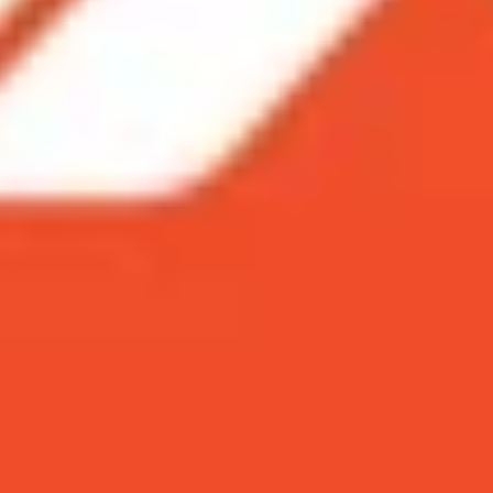
 và hiển thị
Ultra
năng và 5G
ẳng cấp nhất của
Samsung
mùa xuân 2020. Nhưng liệu s
trả lời nhé!
kế và hiển thị
c tín đồ thời trang với màn hình chính có thể gập lại. Nga
bằng 1 lớp kính siêu mỏng. Điện thoại sẽ nhỏ gọn như một 
màn hình OLED 1 inch nhỏ xinh. Với màn hình, bạn có thể 