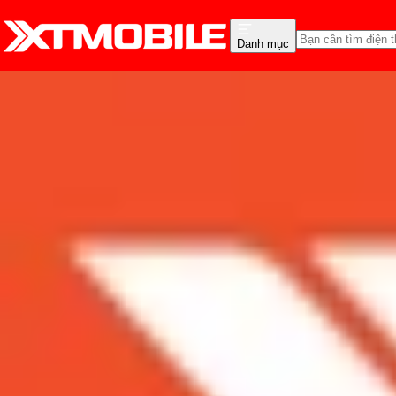
Danh mục
Trang chủ
Tin tức
Tin Mới
Tin Mới
Đánh Giá - Trên Tay
So Sánh
Tư vấn
Khuy
Nên mua Galaxy Z Flip h
Admin
Ngày đăng:
02/03/2020
Cập nhật:
02/03/2020
Theo dõi XTMobile trên