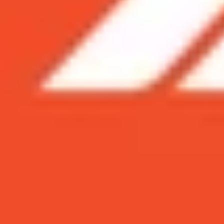
Xem nhanh
Ẩn
1
Galaxy Z Flip vs Galaxy S20 Ultra thiết kế
2
Camera Galaxy Z Flip so với Galaxy S20 
3
Galaxy Z Flip vs Galaxy S20 Ultra hiệu 
4
Pin Galaxy Z Flip vs Galaxy S20 Ultra
Galaxy S20 Ultra và Z Flip là những flagship đ
sánh ngay Galaxy Z Flip và S20 Ultra và tìm câu 
Galaxy Z Flip vs Galaxy S20 Ultra thiết 
Samsung Galaxy Z Flip được thiết kế riêng cho cá
hiển thị OLED 6,7 inch full HD + và được bảo vệ 
Mặt ngoài của Galaxy Z Flip cũng được trang bị 
số bức ảnh chụp.