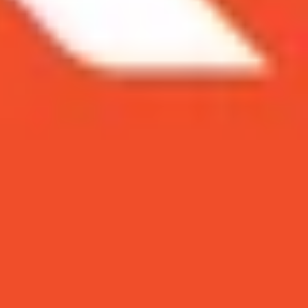
martphone nào đáng mua hơn? Hãy cùng so
y khi mở Z Flip ra, bạn sẽ nhận được màn hình
vỏ sò khi bạn gấp lại nằm vừa trong túi quần.
sử dụng để thông báo hoặc thậm chí hiển thị một