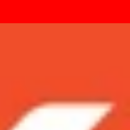
- Sự kiện
g còn lo về giá?