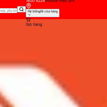
1800 6229
Hotline miễn phí
Hệ thống
06 cửa hàng
Giỏ hàng
ến mãi
Thủ thuật
Hỏi đáp
App - Game
Thông báo
Khách hàng 
ay Galaxy S20 Ultra khi khôn