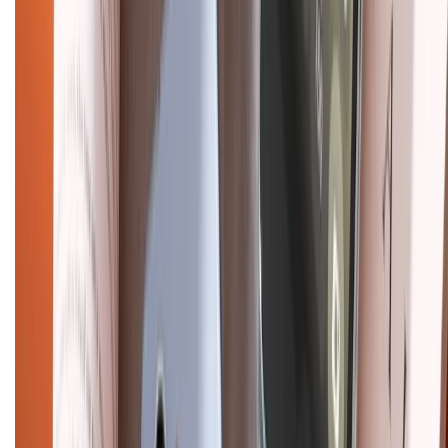
Hình thức thanh toán
Tra cứu bảo hành
Tra cứu điểm XTMember
Hướng dẫn mua hàng trả góp
Dịch vụ bán hàng B2B
Chính sách
Bảo hành mở rộng
Chính sách dùng sản phẩm 7 ngày miễn phí
Chính sách đổi trả
Chính sách bảo hành
Chính sách bảo mật thông tin
Chính sách kiểm hàng