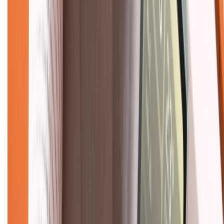
Hệ thống cửa hàng bán lẻ
Về trang chủ
Hỗ trợ khách hàng
Mua hàng trả góp
Mua hàng online
Dịch vụ bảo hành mở rộng
Hình thức thanh toán
Tra cứu bảo hành
Tra cứu điểm XTMember
Hướng dẫn mua hàng trả góp
Dịch vụ bán hàng B2B
Chính sách
Bảo hành mở rộng