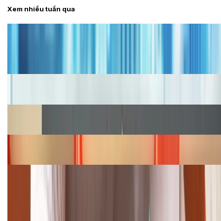
Xem nhiều tuần qua
Tư vấn
Bảng giá iPhone cũ mới nhất trong tháng 8 năm
2026, giá siêu hấp dẫn
Cập nhật bảng giá iPhone năm 2026: Giá tốt, ưu đãi
hấp dẫn
Cập nhật bảng giá Galaxy S23 (Plus, Ultra) cũ, mới
năm 2026
Bảng giá iPhone 15 cập nhật mới nhất tháng
08/2026
Cập nhật bảng giá điện thoại Samsung tháng 8:
Giảm đến 15.49 triệu
TỔNG ĐÀI HỖ TRỢ
(08H30 - 21H30)