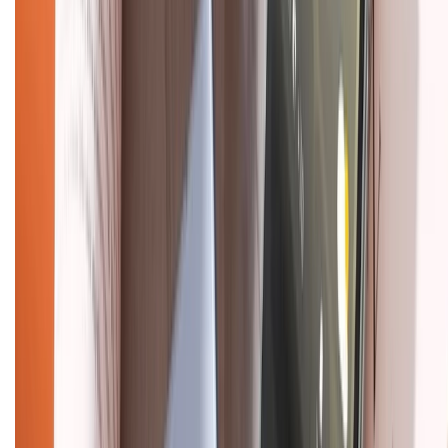
KẾT NỐI VỚI CHÚNG TÔI
Về chúng tôi
Giới thiệu về XTMobile
Liên hệ hợp tác
Hệ thống cửa hàng bán lẻ
Về trang chủ
Hỗ trợ khách hàng
Mua hàng trả góp
Mua hàng online
Dịch vụ bảo hành mở rộng