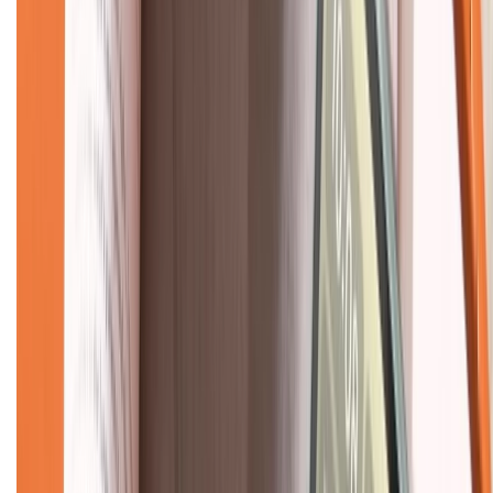
CHỨNG NHẬN
Về chúng tôi
Giới thiệu về XTMobile
Liên hệ hợp tác