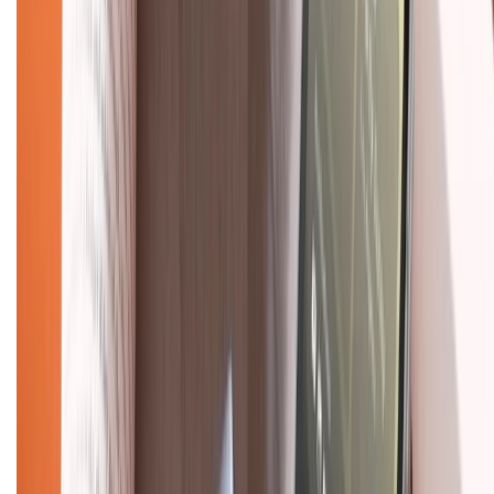
Chính sách dùng sản phẩm 7 ngày miễn phí
Chính sách đổi trả
Chính sách bảo hành
Chính sách bảo mật thông tin
Chính sách kiểm hàng
TỔNG ĐÀI HỖ TRỢ
Tư vấn mua hàng (miễn phí):
1800.6229
(08h30 - 21h30)
Khiếu nại - Góp ý:
088.99999.33
(09h00 - 18h00)
Trung tâm bảo hành:
028.710.89898
(08h30 - 21h00)