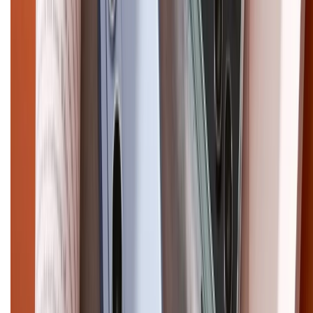
Điện thoại iPhone
iPhone 17 Pro Max
iPhone 17
Pro
iPhone 17
iPhone 16
iPhone 16 Pro Max
iPhone 15
Pro Max
iPhone 15
Điện thoại Samsung
Samsung S26
Ultra
Samsung S26
Samsung S25
iPhone cũ
iPhone 17
cũ
iPhone 16 cũ
iPhone 16 Pro Max cũ
Copyright @2012 HỘ KINH DOANH CỬA HÀNG ĐIỆN THOẠI DI ĐỘNG
XTMOBILE. Số GPKD: 41A8052143 – Cấp ngày 11/05/2023. Địa chỉ: 50
Trần Quang Khải, Phường Tân Định, Quận 1, TP.HCM. Điện thoại:
1800.6229 (Miễn Phí)
Email: xtmobile.sg@gmail.com. Chịu trách nhiệm nội dung: Lê Xuân
Hoà