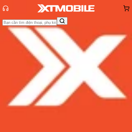
Trang chủ
Tin tức
Tin Mới
Tin Mới
Đánh Giá - Trên Tay
So Sánh
Tư vấn
Khuyến
mãi
Thủ thuật
Hỏi đáp
App - Game
Thông báo
Khách
hàng - Sự kiện
Mổ bụng OnePlus 8T, tìm hiểu xem
pin tách rời là như thế nào
Admin
Ngày đăng:
19/10/2020
Cập nhật:
19/10/2020