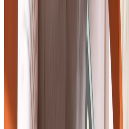
Tư vấn mua hàng (miễn phí):
1800.6229
Khiếu nại - Góp ý:
088.99999.33
Bán hàng doanh nghiệp B2B:
088.99999.22
HỖ TRỢ THANH TOÁN