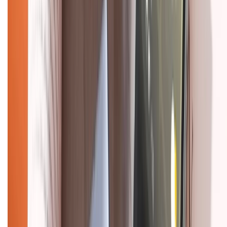
Tra cứu điểm XTMember
Hướng dẫn mua hàng trả góp
Dịch vụ bán hàng B2B
Chính sách
Bảo hành mở rộng
Chính sách dùng sản phẩm 7 ngày miễn phí
Chính sách đổi trả
Chính sách bảo hành
Chính sách bảo mật thông tin
Chính sách kiểm hàng
HỖ TRỢ THANH TOÁN