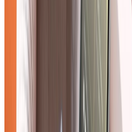
Về chúng tôi
Giới thiệu về XTMobile
Liên hệ hợp tác
Hệ thống cửa hàng bán lẻ
Về trang chủ
Hỗ trợ khách hàng
Mua hàng trả góp
Mua hàng online
Dịch vụ bảo hành mở rộng
Hình thức thanh toán
Tra cứu bảo hành