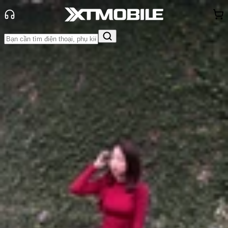
Trang chủ
Tin tức
Hỏi đáp
Tin Mới
Đánh Giá - Trên Tay
So Sánh
Tư vấn
Khuyến
mãi
Thủ thuật
Hỏi đáp
App - Game
Thông báo
Khách
hàng - Sự kiện
Màn hình Samsung Galaxy S26 bao
nhiêu inch? Có những cải tiến gì?
Anh Thư
Ngày đăng:
26/02/2026
Cập nhật:
26/02/2026