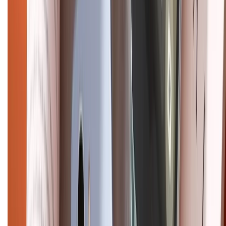
Điện thoại iPhone
iPhone 17 Pro Max
iPhone 17
Pro
iPhone 17
iPhone 16
iPhone 16 Pro Max
iPhone 15
Pro Max
iPhone 15
Điện thoại Samsung
Samsung S26
Ultra
Samsung S26
Samsung S25
iPhone cũ
iPhone 17
cũ
iPhone 16 cũ
iPhone 16 Pro Max cũ
Copyright @2012 HỘ KINH DOANH CỬA HÀNG ĐIỆN THOẠI DI ĐỘNG
XTMOBILE. Số GPKD: 41A8052143 – Cấp ngày 11/05/2023. Địa chỉ: 50
Trần Quang Khải, Phường Tân Định, Quận 1, TP.HCM. Điện thoại:
1800.6229 (Miễn Phí)
Email: xtmobile.sg@gmail.com. Chịu trách nhiệm nội dung: Lê Xuân
Hoà