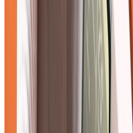
Chính sách bảo hành
Chính sách bảo mật thông tin
Chính sách kiểm hàng
TỔNG ĐÀI HỖ TRỢ
Tư vấn mua hàng (miễn phí):
1800.6229
(08h30 - 21h30)
Khiếu nại - Góp ý:
088.99999.33
(09h00 - 18h00)
Trung tâm bảo hành:
028.710.89898
(08h30 - 21h00)
KẾT NỐI VỚI CHÚNG TÔI