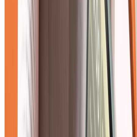
Hỗ trợ khách hàng
Mua hàng trả góp
Mua hàng online
Dịch vụ bảo hành mở rộng
Hình thức thanh toán
Tra cứu bảo hành
Tra cứu điểm XTMember
Hướng dẫn mua hàng trả góp
Dịch vụ bán hàng B2B
Chính sách
Bảo hành mở rộng
Chính sách dùng sản phẩm 7 ngày miễn phí
Chính sách đổi trả