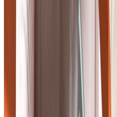
Tư vấn mua hàng (miễn phí):
1800.6229
Khiếu nại - Góp ý:
088.99999.33
Bán hàng doanh nghiệp B2B:
088.99999.22
HỖ TRỢ THANH TOÁN