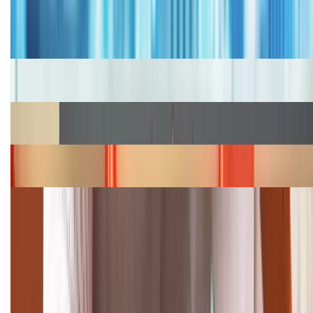
Bảng giá iPhone cũ mới nhất trong tháng 8 năm
2026, giá siêu hấp dẫn
Cập nhật bảng giá iPhone năm 2026: Giá tốt, ưu đãi
hấp dẫn
Cập nhật bảng giá Galaxy S23 (Plus, Ultra) cũ, mới
năm 2026
Bảng giá iPhone 15 cập nhật mới nhất tháng
08/2026
Cập nhật bảng giá điện thoại Samsung tháng 8:
Giảm đến 15.49 triệu
TỔNG ĐÀI HỖ TRỢ
(08H30 - 21H30)