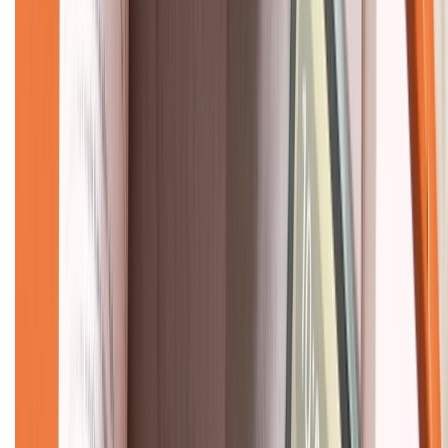
CHỨNG NHẬN
Về chúng tôi
Giới thiệu về XTMobile
Liên hệ hợp tác
Hệ thống cửa hàng bán lẻ
Về trang chủ