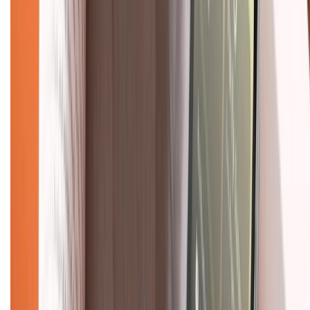
Trung tâm bảo hành:
028.710.89898
(08h30 - 21h00)
KẾT NỐI VỚI CHÚNG TÔI
Về chúng tôi
Giới thiệu về XTMobile
Liên hệ hợp tác
Hệ thống cửa hàng bán lẻ
Về trang chủ
Hỗ trợ khách hàng
Mua hàng trả góp