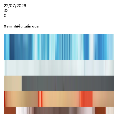
22/07/2026
0
Xem nhiều tuần qua
Tư vấn
Bảng giá iPhone cũ mới nhất trong tháng 8 năm
2026, giá siêu hấp dẫn
Cập nhật bảng giá iPhone năm 2026: Giá tốt, ưu đãi
hấp dẫn
Cập nhật bảng giá Galaxy S23 (Plus, Ultra) cũ, mới
năm 2026
Bảng giá iPhone 15 cập nhật mới nhất tháng
08/2026
Cập nhật bảng giá điện thoại Samsung tháng 8: