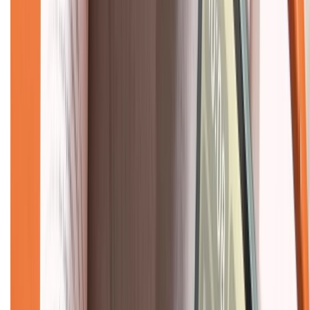
Giới thiệu về XTMobile
Liên hệ hợp tác
Hệ thống cửa hàng bán lẻ
Về trang chủ
Hỗ trợ khách hàng
Mua hàng trả góp
Mua hàng online
Dịch vụ bảo hành mở rộng
Hình thức thanh toán
Tra cứu bảo hành
Tra cứu điểm XTMember
Hướng dẫn mua hàng trả góp
Dịch vụ bán hàng B2B