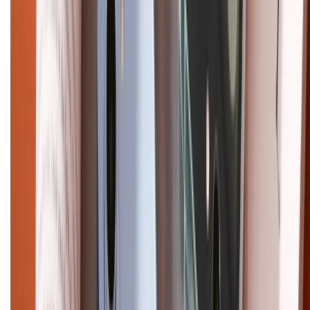
Email: xtmobile.sg@gmail.com. Chịu trách nhiệm nội dung: Lê Xuân
Hoà