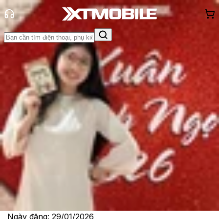
Trang chủ
Tin tức
Tin Mới
Tin Mới
Đánh Giá - Trên Tay
So Sánh
Tư vấn
Khuyến
mãi
Thủ thuật
Hỏi đáp
App - Game
Thông báo
Khách
hàng - Sự kiện
Galaxy S26 Ultra lộ diện tính năng
màn hình bảo mật đột phá (Security
Display)
Lê Thị Huỳnh Như
Ngày đăng:
29/01/2026