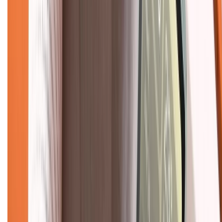
Chính sách
Bảo hành mở rộng
Chính sách dùng sản phẩm 7 ngày miễn phí
Chính sách đổi trả
Chính sách bảo hành
Chính sách bảo mật thông tin
Chính sách kiểm hàng
TỔNG ĐÀI HỖ TRỢ
Tư vấn mua hàng (miễn phí):
1800.6229
(08h30 - 21h30)
Khiếu nại - Góp ý:
088.99999.33
(09h00 - 18h00)