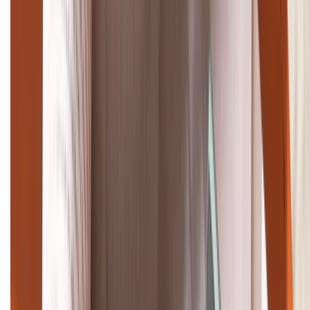
Giảm đến 15.49 triệu
TỔNG ĐÀI HỖ TRỢ
(08H30 - 21H30)
Tư vấn mua hàng (miễn phí):
1800.6229
Khiếu nại - Góp ý:
088.99999.33
Bán hàng doanh nghiệp B2B:
088.99999.22