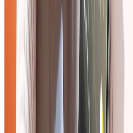
Mua hàng online
Dịch vụ bảo hành mở rộng
Hình thức thanh toán
Tra cứu bảo hành
Tra cứu điểm XTMember
Hướng dẫn mua hàng trả góp
Dịch vụ bán hàng B2B
Chính sách
Bảo hành mở rộng
Chính sách dùng sản phẩm 7 ngày miễn phí
Chính sách đổi trả
Chính sách bảo hành