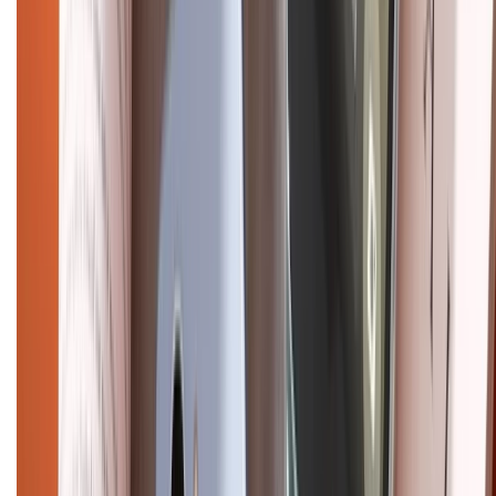
CHỨNG NHẬN
Điện thoại iPhone
iPhone 17 Pro Max
iPhone 17
Pro
iPhone 17
iPhone 16
iPhone 16 Pro Max
iPhone 15
Pro Max
iPhone 15
Điện thoại Samsung
Samsung S26
Ultra
Samsung S26
Samsung S25
iPhone cũ
iPhone 17
cũ
iPhone 16 cũ
iPhone 16 Pro Max cũ
Copyright @2012 HỘ KINH DOANH CỬA HÀNG ĐIỆN THOẠI DI ĐỘNG
XTMOBILE. Số GPKD: 41A8052143 – Cấp ngày 11/05/2023. Địa chỉ: 50
Trần Quang Khải, Phường Tân Định, Quận 1, TP.HCM. Điện thoại:
1800.6229 (Miễn Phí)