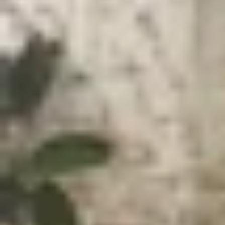
Xem nhanh
Ẩn
1
Apple ra mắt MacBook Air M4 với màu mớ
1.1
MacBook Air M4 màu Sky Blue mới
1.2
Hiệu năng vượt trội với chip M4
1.3
Tối ưu cho Apple Intelligence
1.4
Camera 12MP với công nghệ Center St
1.5
Hỗ trợ đa màn hình nâng cao
1.6
macOS Sequoia: Trải nghiệm hoàn hảo
1.7
Giá và ngày mở bán
Apple ra mắt MacBook Air M4 với màu 
Apple vừa chính thức giới thiệu MacBook Air M
vượt trội nhờ chip M4 mạnh mẽ, sản phẩm còn gâ
MacBook Air M4 màu Sky Blue mới