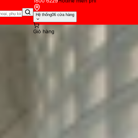
1800 6229
Hotline miễn phí
Hệ thống
06 cửa hàng
Giỏ hàng
ến mãi
Thủ thuật
Hỏi đáp
App - Game
Thông báo
Khách hàng 
RAM tối đa 32GB, giá rẻ hơn 