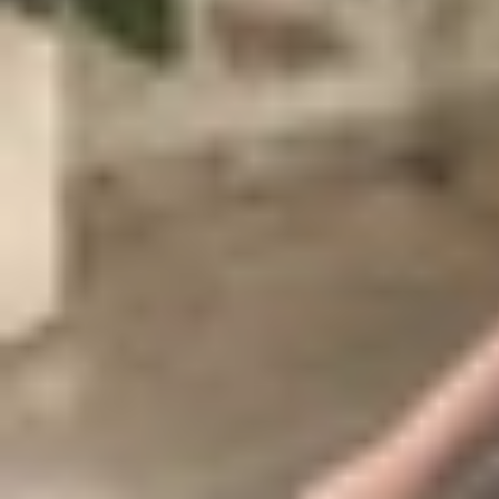
MacBook Air M4 chào sân với màu sắc mới toanh 
vào. Thay thế cho màu Space Grey quen thuộc, 
cho người dùng. Đặc biệt, mỗi chiếc MacBook Ai