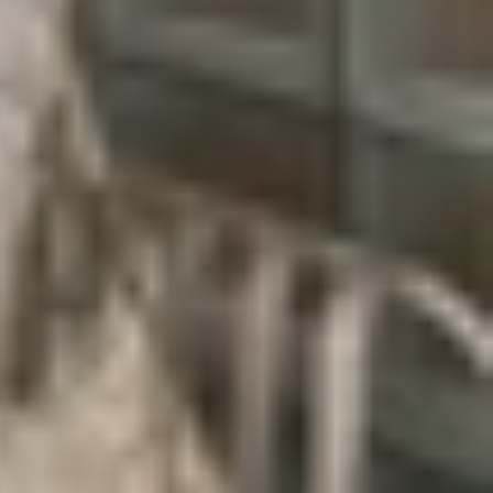
ạo hiệu ứng gradient bắt mắt khi ánh sáng chiếu
light và Silver, mang đến lựa chọn đa dạng hơn
ng bộ hoàn hảo trong thiết kế.