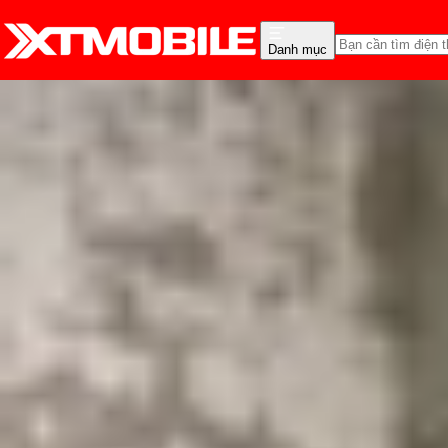
Danh mục
Trang chủ
Tin tức
Tin Mới
Tin Mới
Đánh Giá - Trên Tay
So Sánh
Tư vấn
Khuy
MacBook Air M4 ra mắt: 
Triệu Vy
Ngày đăng:
06/03/2025
Cập nhật:
06/03/2025
Theo dõi XTMobile trên