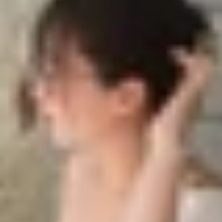
i với giá rẻ hơn
age
 trên MacBook Air M4
mới với giá rẻ hơn
4, thế hệ mới nhất trong dòng
laptop
siêu mỏng nhẹ đìn
y chú ý với màu Sky Blue hoàn toàn mới và mức giá khởi 