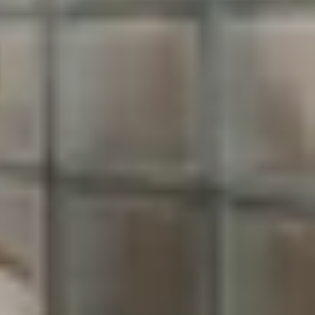
h đám của hãng. Không chỉ mang đến hiệu năng
điểm hấp dẫn hơn bao giờ hết.