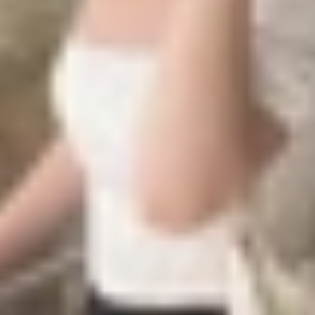
mang tên Sky Blue - một tông xanh ánh kim nhẹ nhàng, t
Sky Blue gia nhập bộ sưu tập màu sắc gồm Midnight, Star
r M4 đều đi kèm cáp sạc MagSafe đồng màu, tạo nên sự đồ