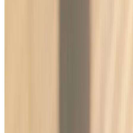
(08H30 - 21H30)
Tư vấn mua hàng (miễn phí):
1800.6229
Khiếu nại - Góp ý:
088.99999.33
Bán hàng doanh nghiệp B2B:
088.99999.22
HỖ TRỢ THANH TOÁN