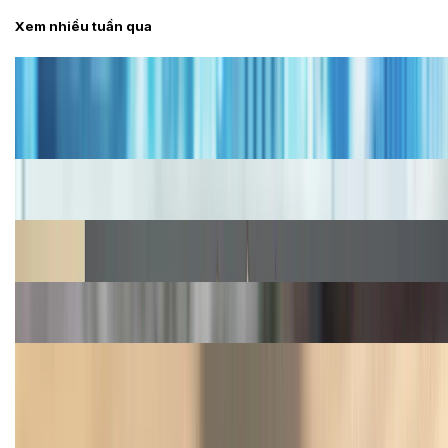
Xem nhiều tuần qua
Tư vấn
Bảng giá iPhone cũ mới nhất trong tháng 8 năm
2026, giá siêu hấp dẫn
Cập nhật bảng giá iPhone năm 2026: Giá tốt, ưu đãi
hấp dẫn
Cập nhật bảng giá Galaxy S23 (Plus, Ultra) cũ, mới
năm 2026
Bảng giá Galaxy S22 mới nhất hiện nay 2026, liên
tục cập nhật
iPhone 13 giá bao nhiêu? Cập nhật bảng giá iPhone
13 cũ mới nhất 2026
TỔNG ĐÀI HỖ TRỢ