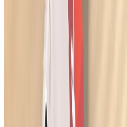
Hình thức thanh toán
Tra cứu bảo hành
Tra cứu điểm XTMember
Hướng dẫn mua hàng trả góp
Dịch vụ bán hàng B2B
Chính sách
Bảo hành mở rộng
Chính sách dùng sản phẩm 7 ngày miễn phí
Chính sách đổi trả
Chính sách bảo hành
Chính sách bảo mật thông tin
Chính sách kiểm hàng