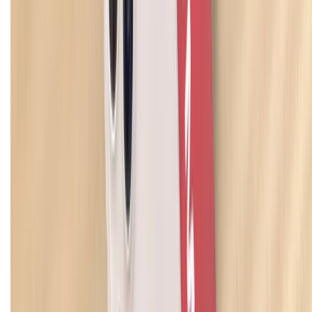
Điện thoại iPhone
iPhone 17 Pro Max
iPhone 17
Pro
iPhone 17
iPhone 16
iPhone 16 Pro Max
iPhone 15
Pro Max
iPhone 15
Điện thoại Samsung
Samsung S26
Ultra
Samsung S26
Samsung S25
iPhone cũ
iPhone 17
cũ
iPhone 16 cũ
iPhone 16 Pro Max cũ
Copyright @2012 HỘ KINH DOANH CỬA HÀNG ĐIỆN THOẠI DI ĐỘNG
XTMOBILE. Số GPKD: 41A8052143 – Cấp ngày 11/05/2023. Địa chỉ: 50
Trần Quang Khải, Phường Tân Định, Quận 1, TP.HCM. Điện thoại:
1800.6229 (Miễn Phí)
Email: xtmobile.sg@gmail.com. Chịu trách nhiệm nội dung: Lê Xuân
Hoà