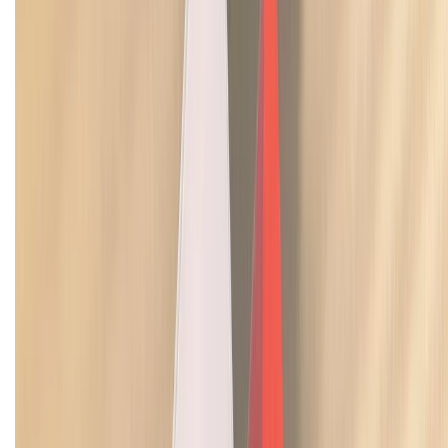
Chính sách dùng sản phẩm 7 ngày miễn phí
Chính sách đổi trả
Chính sách bảo hành
Chính sách bảo mật thông tin
Chính sách kiểm hàng
TỔNG ĐÀI HỖ TRỢ
Tư vấn mua hàng (miễn phí):
1800.6229
(08h30 - 21h30)
Khiếu nại - Góp ý:
088.99999.33
(09h00 - 18h00)
Trung tâm bảo hành:
028.710.89898
(08h30 - 21h00)