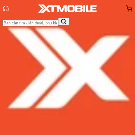
Trang chủ
Tin tức
Tin Mới
Tin Mới
Đánh Giá - Trên Tay
So Sánh
Tư vấn
Khuyến
mãi
Thủ thuật
Hỏi đáp
App - Game
Thông báo
Khách
hàng - Sự kiện
iPhone sẽ có thêm 2 widget hỗ trợ
sức khỏe và giấc ngủ thông qua iOS
16.2: Có đáng để mong chờ?
Admin
Ngày đăng:
27/10/2022