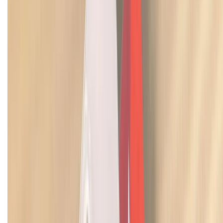
KẾT NỐI VỚI CHÚNG TÔI
Về chúng tôi
Giới thiệu về XTMobile
Liên hệ hợp tác
Hệ thống cửa hàng bán lẻ
Về trang chủ
Hỗ trợ khách hàng
Mua hàng trả góp
Mua hàng online
Dịch vụ bảo hành mở rộng