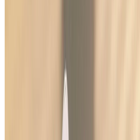
CHỨNG NHẬN
Về chúng tôi
Giới thiệu về XTMobile
Liên hệ hợp tác