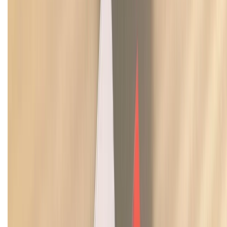
Hệ thống cửa hàng bán lẻ
Về trang chủ
Hỗ trợ khách hàng
Mua hàng trả góp
Mua hàng online
Dịch vụ bảo hành mở rộng
Hình thức thanh toán
Tra cứu bảo hành
Tra cứu điểm XTMember
Hướng dẫn mua hàng trả góp
Dịch vụ bán hàng B2B
Chính sách
Bảo hành mở rộng