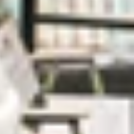
hất!
 nhanh chóng nhất!
iPhone Unavailable”. Tuy nhiên có nhiều nguyên
ả các biểu hiện và nguyên nhân thường gặp khiến
 chóng và dễ dàng nhất!