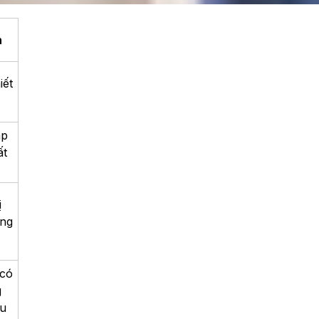
n
iết
ặp
ất
ị
ng
có
g
u