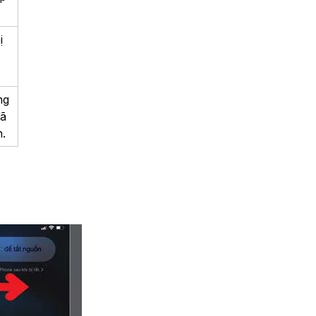
ị
ng
đã
n.