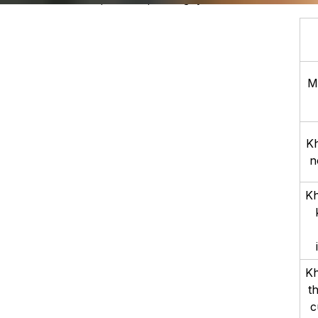
M
Kh
n
Kh
Kh
t
c