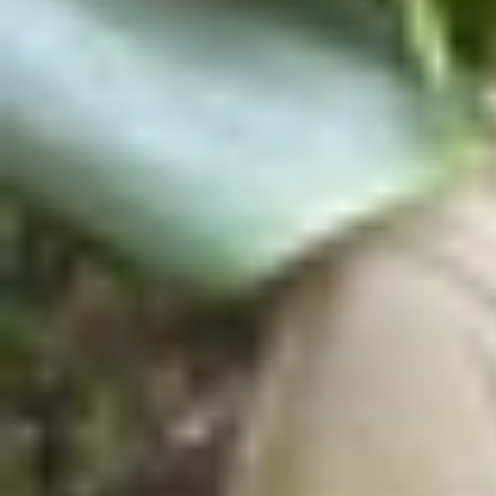
Xem nhanh
Ẩn
1
Xử lý “tận gốc” iPhone không khả dụng,
1.1
Nguyên nhân khiến iPhone không khả 
1.2
Thời gian hiển thị thông báo iPhone k
1.3
Cách khắc phục iPhone không khả dụ
1.4
Tạm kết
Xử lý “tận gốc” iPhone không khả dụn
Thông thường khi nhập mật khẩu sai nhiều lần 
nhân khiến chiếc điện thoại cao cấp của nhà
A
iPhone không khả dụng. Bên cạnh đó trong nội 
Nguyên nhân khiến iPhone không khả dụn