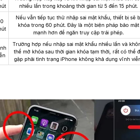
hút
nhiều lần trong khoảng thời gian từ 5 đến 15 phút.
Nếu vẫn tiếp tục thử nhập sai mật khẩu, thiết bị sẽ b
60
khóa trong 60 phút. Đây là một biện pháp bảo mật
hút
mạnh hơn để ngăn truy cập trái phép.
Trường hợp nếu nhập sai mật khẩu nhiều lần và khô
̃nh
thể mở khóa sau thời gian khóa tạm thời, rất có thể 
ễn
gặp phải tình trạng iPhone không khả dụng vĩnh viễ