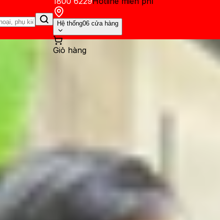
1800 6229
Hotline miễn phí
Hệ thống
06 cửa hàng
Giỏ hàng
ến mãi
Thủ thuật
Hỏi đáp
App - Game
Thông báo
Khách hàng 
và 7 cách xử lý nhanh chón