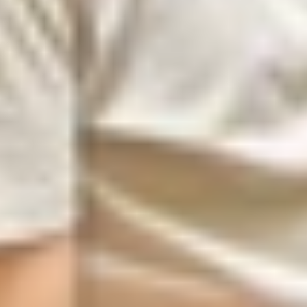
hông khả dụng là việc nhập sai mật khẩu mở máy quá nhiều
eo đó là một đồng hồ đếm ngược thời gian. Ngoài ra iPho