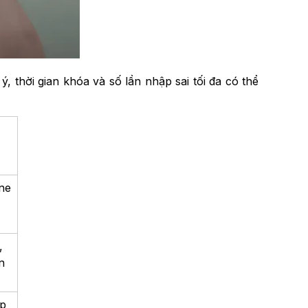
thời gian khóa và số lần nhập sai tối đa có thể
one
,
n
ếp