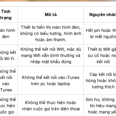
Tình
Mô tả
Nguyên nhâ
trạng
Thiết bị hiển thị màn hình đen,
àn hình
Hết pin hoặc th
không có biểu tượng, hình ảnh
đen
bị mất nguồn
hoặc âm thanh.
Không thể kết nối Wifi, mặc dù
Thiết bị Wifi g
ông kết
mạng Wifi vẫn bình thường và
sự cố hoặc m
ối Wi-Fi
nhập mật khẩu đúng
kết nối
ông thể
Cáp kết nối b
kết nối
Không thể kết nối vào iTunes
hỏng hoặc khô
vào
trên pc hoặc laptop
tương thích
iTunes
ông thể
Sim hư, k
hông 
Không thể thực hiện hoặc
hực hiện
tín hiệu mạn
nhận cuộc gọi trên điện thoại
uộc gọi
hoặc mạng yế