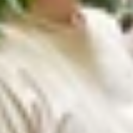
 chi tiết về nguyên nhân và cách khắc phục nhanh chóng n
dụng
hông khả dụng
ng
g, chi tiết về nguyên nhân và cách khắc phục
thì iPhone sẽ thông báo “iPhone không khả dụng” hoặc “
pple
bị rơi vào tình trạng này. Sau đây là chi tiết mô t
dung này XTmobile cũng cung cấp kèm 7 cách xử lý nhanh
g