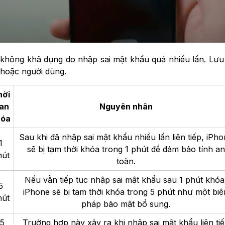
ông khả dụng do nhập sai mật khẩu quá nhiều lần. Lưu ý, 
ị hoặc người dùng.
hời
ian
Nguyên nhân
hóa
Sau khi đã nhập sai mật khẩu nhiều lần liên tiếp, iPh
1
sẽ bị tạm thời khóa trong 1 phút để đảm bảo tính an
hút
toàn.
Nếu vẫn tiếp tục nhập sai mật khẩu sau 1 phút khóa
5
iPhone sẽ bị tạm thời khóa trong 5 phút như một biệ
hút
pháp bảo mật bổ sung.
15
Trường hợp này xảy ra khi nhập sai mật khẩu liên ti