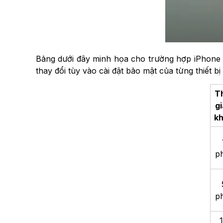
Bảng dưới đây minh họa cho trường hợp iPhone kh
thay đổi tùy vào cài đặt bảo mật của từng thiết b
T
g
k
p
p