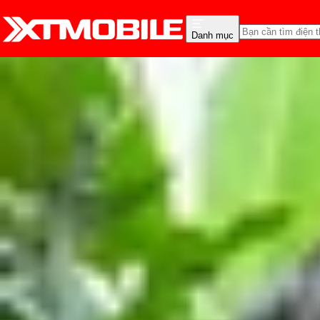
Danh mục
Trang chủ
Tin tức
Thủ thuật
Tin Mới
Đánh Giá - Trên Tay
So Sánh
Tư vấn
Khuy
iPhone không khả dụng 
Vũ Hảo
Ngày đăng:
11/06/2024
Cập nhật:
11/06/2024
Theo dõi XTMobile trên