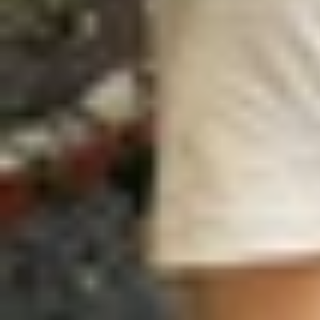
Như đã đề cập, nguyên nhân số 1 khiến iPhone k
đen cùng thông báo 'iPhone Unavailable' kèm th
có thời hạn bởi một số nguyên nhân như: