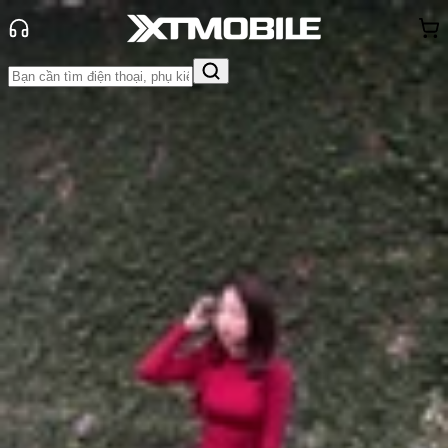
Trang chủ
Tin tức
Tư vấn
Tin Mới
Đánh Giá - Trên Tay
So Sánh
Tư vấn
Khuyến
mãi
Thủ thuật
Hỏi đáp
App - Game
Thông báo
Khách
hàng - Sự kiện
Gợi ý 5 mẫu iPhone dưới 8 triệu
đáng mua năm 2025
Anh Thư
Ngày đăng:
15/10/2025
Cập nhật:
15/10/2025