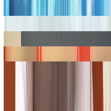
Bảng giá iPhone cũ mới nhất trong tháng 8 năm
2026, giá siêu hấp dẫn
Cập nhật bảng giá iPhone năm 2026: Giá tốt, ưu đãi
hấp dẫn
Cập nhật bảng giá Galaxy S23 (Plus, Ultra) cũ, mới
năm 2026
Bảng giá iPhone 15 cập nhật mới nhất tháng
08/2026
Cập nhật bảng giá điện thoại Samsung tháng 8:
Giảm đến 15.49 triệu
TỔNG ĐÀI HỖ TRỢ
(08H30 - 21H30)
Tư vấn mua hàng (miễn phí):