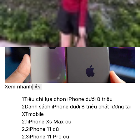
Theo dõi XTMobile trên
Xem nhanh
Ẩn
1
Tiêu chí lựa chọn iPhone dưới 8 triệu
2
Danh sách iPhone dưới 8 triệu chất lượng tại
XTmobile
2.1
iPhone Xs Max cũ
2.2
iPhone 11 cũ
2.3
iPhone 11 Pro cũ