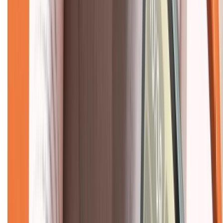
Mua hàng trả góp
Mua hàng online
Dịch vụ bảo hành mở rộng
Hình thức thanh toán
Tra cứu bảo hành
Tra cứu điểm XTMember
Hướng dẫn mua hàng trả góp
Dịch vụ bán hàng B2B
Chính sách
Bảo hành mở rộng
Chính sách dùng sản phẩm 7 ngày miễn phí
Chính sách đổi trả