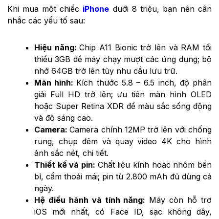
Khi mua một chiếc
iPhone
dưới 8 triệu, bạn nên cân
nhắc các yếu tố sau:
Hiệu năng:
Chip A11 Bionic trở lên và RAM tối
thiểu 3GB để máy chạy mượt các ứng dụng; bộ
nhớ 64GB trở lên tùy nhu cầu lưu trữ.
Màn hình:
Kích thước 5.8 – 6.5 inch, độ phân
giải Full HD trở lên; ưu tiên màn hình OLED
hoặc Super Retina XDR để màu sắc sống động
và độ sáng cao.
Camera:
Camera chính 12MP trở lên với chống
rung, chụp đêm và quay video 4K cho hình
ảnh sắc nét, chi tiết.
Thiết kế và pin:
Chất liệu kính hoặc nhôm bền
bỉ, cầm thoải mái; pin từ 2.800 mAh đủ dùng cả
ngày.
Hệ điều hành và tính năng:
Máy còn hỗ trợ
iOS mới nhất, có Face ID, sạc không dây,