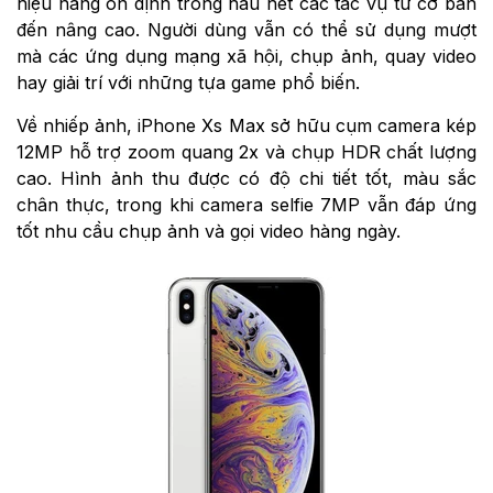
hiệu năng ổn định trong hầu hết các tác vụ từ cơ bản
đến nâng cao. Người dùng vẫn có thể sử dụng mượt
mà các ứng dụng mạng xã hội, chụp ảnh, quay video
hay giải trí với những tựa game phổ biến.
Về nhiếp ảnh, iPhone Xs Max sở hữu cụm camera kép
12MP hỗ trợ zoom quang 2x và chụp HDR chất lượng
cao. Hình ảnh thu được có độ chi tiết tốt, màu sắc
chân thực, trong khi camera selfie 7MP vẫn đáp ứng
tốt nhu cầu chụp ảnh và gọi video hàng ngày.