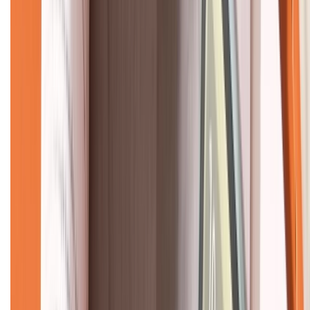
CHỨNG NHẬN
Về chúng tôi
Giới thiệu về XTMobile
Liên hệ hợp tác
Hệ thống cửa hàng bán lẻ
Về trang chủ
Hỗ trợ khách hàng