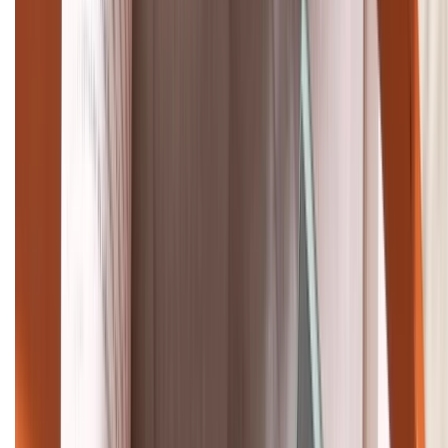
1800.6229
Khiếu nại - Góp ý:
088.99999.33
Bán hàng doanh nghiệp B2B:
088.99999.22
HỖ TRỢ THANH TOÁN