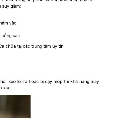
 suy giảm:
thấm vào.
c cổng sạc
a chữa tại các trung tâm uy tín.
hở, keo lòi ra hoặc bị cạy móp thì khả năng máy
p xúc.