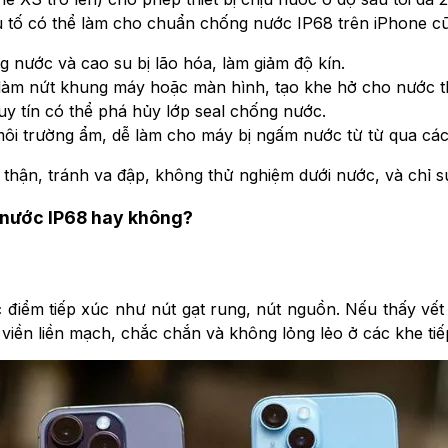
ếu tố có thể làm cho chuẩn chống nước IP68 trên iPhone cũ
g nước và cao su bị lão hóa, làm giảm độ kín.
ể làm nứt khung máy hoặc màn hình, tạo khe hở cho nước 
uy tín có thể phá hủy lớp seal chống nước.
ôi trường ẩm, dễ làm cho máy bị ngấm nước từ từ qua cá
thận, tránh va đập, không thử nghiệm dưới nước, và chỉ sử
 nước IP68 hay không?
điểm tiếp xúc như nút gạt rung, nút nguồn. Nếu thấy vết 
iền liền mạch, chắc chắn và không lỏng lẻo ở các khe tiế