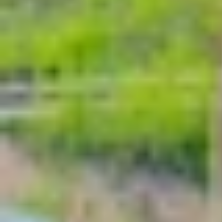
Để trả lời cho câu hỏi iPhone cũ có chống nướ
phần cứng thì khả năng chống nước vẫn còn ng
xuất. Chúng vẫn có thể chịu được nước nhẹ như
lâu vì chuẩn chống nước chỉ có giới hạn.