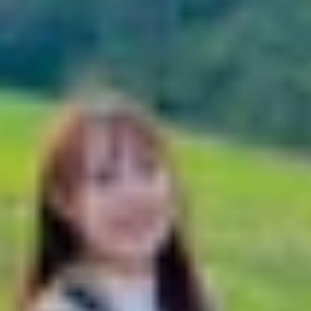
iểm tra chuẩn IP68 trên iPhone cũ
 gì?
g nước IP68 trên iPhone cũ
chống nước IP68 hay không?
hông còn chống nước?
kiểm tra chuẩn IP68 trên iPhone cũ
hỏi liệu máy còn khả năng chống nước không. Đây là yếu t
õ chuẩn chống nước IP68 là gì, iPhone cũ có còn giữ được
ệm để chọn mua
iPhone cũ
chất lượng và an tâm hơn.