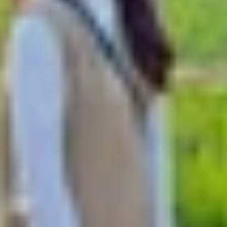
c không còn phụ thuộc vào tình trạng của từng máy. Nếu
uyên như lúc mới. Những máy nguyên zin thường được giữ
 mưa hoặc văng nước trong quá trình sử dụng hằng ngày