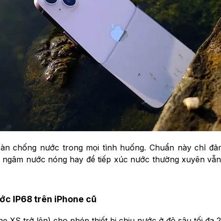
oàn chống nước trong mọi tình huống. Chuẩn này chỉ đảm
i, ngâm nước nóng hay để tiếp xúc nước thường xuyên vẫn
c IP68 trên iPhone cũ
 XS trở lên) cho phép thiết bị chịu nước ở độ sâu tối đa