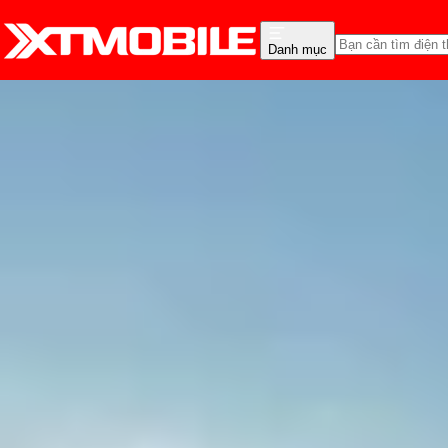
Danh mục
Trang chủ
Tin tức
Hỏi đáp
Tin Mới
Đánh Giá - Trên Tay
So Sánh
Tư vấn
Khuy
iPhone cũ có còn chống
Thùy Nguyễn
Ngày đăng:
30/04/2025
Cập nhật:
30/04/2025
Theo dõi XTMobile trên