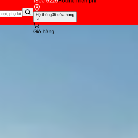
1800 6229
Hotline miễn phí
Hệ thống
06 cửa hàng
Giỏ hàng
ến mãi
Thủ thuật
Hỏi đáp
App - Game
Thông báo
Khách hàng 
 nước không? Cách kiểm tra