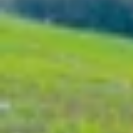
Xem nhanh
Ẩn
1
iPhone cũ có chống nước không? Cách k
1.1
iPhone cũ có còn chống nước không?
1.2
Chuẩn chống nước IP68 trên iPhone là
1.3
Các yếu tố ảnh hưởng đến chuẩn chốn
1.4
Các cách kiểm tra iPhone cũ có còn 
1.5
Kết luận: Có nên mua iPhone cũ khi k
iPhone cũ có chống nước không? Cách 
Khi chọn mua iPhone cũ, nhiều người sẽ đặt câu 
quá trình sử dụng. Bài viết này sẽ giải thích r
tra chính xác. Từ đó, bạn sẽ có thêm kinh nghi
iPhone cũ có còn chống nước không?