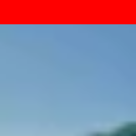
- Sự kiện
 chuẩn chống nước IP68