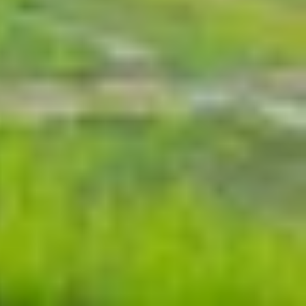
 iPhone cũ chưa từng bị tháo mở hoặc can thiệp
 kín nhờ lớp keo và ron chống nước từ nhà sản
. Tuy nhiên, bạn vẫn nên hạn chế tiếp xúc nước