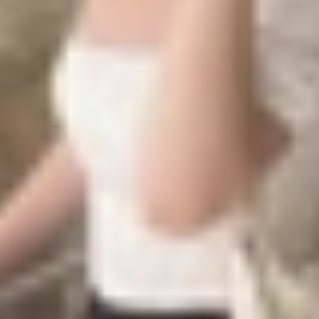
p người dùng đồng bộ hóa dữ liệu trên nhiều thiết bị Apple
hữu mới có thể đăng xuất hoặc tắt tính năng này bằng mật
iến kẻ gian không thể sử dụng hoặc bán lại.