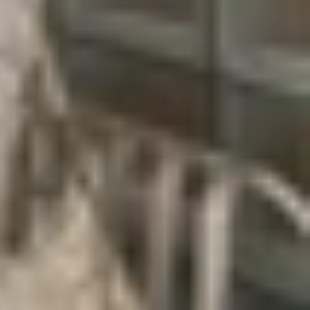
 khác nhau. Khi tính năng này được bật, tài khoản
 khẩu. Nếu thiết bị bị mất hoặc đánh cắp, chủ sở