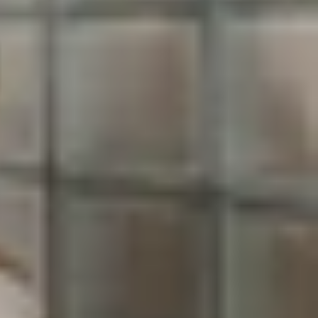
á trình mua bán iPhone cũ, nhiều người gặp phải
m trọng, tiềm ẩn nhiều rủi ro về tài chính và bảo
 có nên mua loại máy này hay không? Hãy cùng