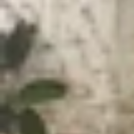
Xem nhanh
Ẩn
1
Vì sao iPhone 16 cũ bị dính iCloud?
2
iPhone 16 cũ dính iCloud có sửa được k
3
Có nên mua iPhone 16 cũ dính iCloud k
4
Cách kiểm tra iPhone 16 cũ trước khi mu
4.1
Kiểm tra iMEI và tình trạng iCloud
4.2
Yêu cầu người bán đăng xuất iCloud ho
4.3
Mua tại các cửa hàng uy tín như XTmo
5
Kết luận
iPhone 16 là một trong những dòng flagship được
tình trạng dính iCloud, khiến họ không thể sử dụ
mật.
Vậy
iPhone 16 cũ dính iCloud
có sửa được khôn
XTmobile tìm hiểu kỹ hơn trong bài viết này để đ