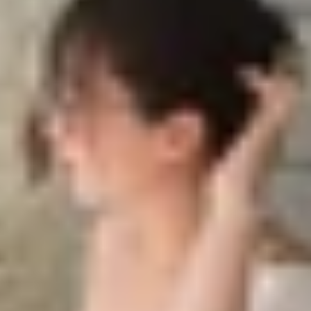
hông?
hông?
a để tránh dính iCloud
àn toàn trước khi thanh toán
bile
 săn đón ngay cả khi đã qua sử dụng. Tuy nhiên, trong qu
ng thiết bị một cách bình thường. Đây là một vấn đề nghiê
g? Nếu lỡ mua phải thì có cách nào khắc phục? Và liệu
ưa ra quyết định sáng suốt nhất.