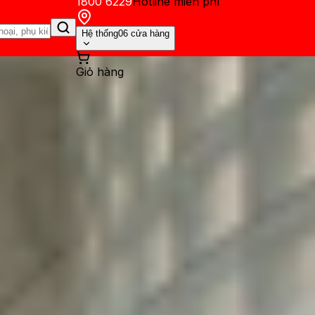
1800 6229
Hotline miễn phí
Hệ thống
06 cửa hàng
Giỏ hàng
ến mãi
Thủ thuật
Hỏi đáp
App - Game
Thông báo
Khách hàng 
ud có sửa được không? Có nê