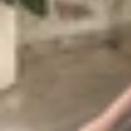
Vì sao iPhone 16 cũ bị dính iCloud?
iCloud là dịch vụ lưu trữ đám mây của Apple, giú
iCloud sẽ liên kết với iPhone và chỉ có chủ sở 
hữu có thể sử dụng iCloud để khóa máy từ xa, kh