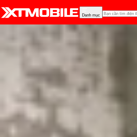
Danh mục
Trang chủ
Tin tức
Hỏi đáp
Tin Mới
Đánh Giá - Trên Tay
So Sánh
Tư vấn
Khuy
iPhone 16 cũ dính iClo
Triệu Vy
Ngày đăng:
14/02/2025
Cập nhật:
24/07/2026
Theo dõi XTMobile trên