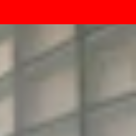
- Sự kiện
n mua không?