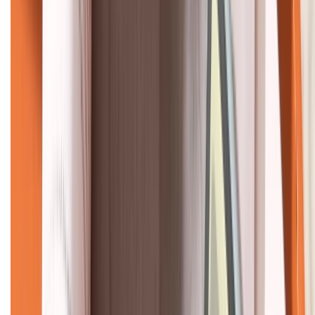
KẾT NỐI VỚI CHÚNG TÔI
CHỨNG NHẬN