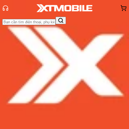
Trang chủ
Tin tức
Tư vấn
Tin Mới
Đánh Giá - Trên Tay
So Sánh
Tư vấn
Khuyến
mãi
Thủ thuật
Hỏi đáp
App - Game
Thông báo
Khách
hàng - Sự kiện
iPhone 15 Pro Max có mấy màu?
Màu nào hợp mệnh với bạn nhất?
Admin
Ngày đăng:
25/07/2025
Cập nhật:
09/06/2026