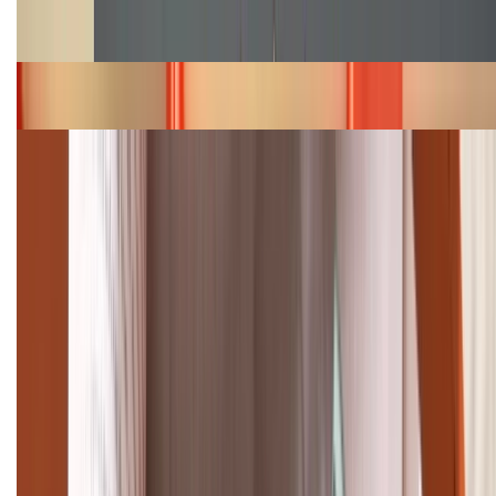
Cập nhật bảng giá Galaxy S23 (Plus, Ultra) cũ, mới
năm 2026
Bảng giá iPhone 15 cập nhật mới nhất tháng
08/2026
Cập nhật bảng giá điện thoại Samsung tháng 8:
Giảm đến 15.49 triệu
TỔNG ĐÀI HỖ TRỢ
(08H30 - 21H30)
Tư vấn mua hàng (miễn phí):
1800.6229
Khiếu nại - Góp ý:
088.99999.33
Bán hàng doanh nghiệp B2B: