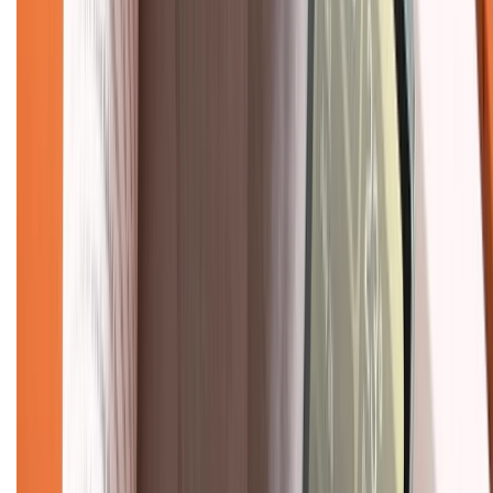
Chính sách kiểm hàng
TỔNG ĐÀI HỖ TRỢ
Tư vấn mua hàng (miễn phí):
1800.6229
(08h30 - 21h30)
Khiếu nại - Góp ý:
088.99999.33
(09h00 - 18h00)
Trung tâm bảo hành:
028.710.89898
(08h30 - 21h00)
KẾT NỐI VỚI CHÚNG TÔI
Về chúng tôi