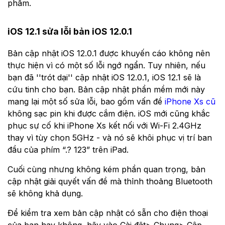
phẩm.
iOS 12.1 sửa lỗi bản iOS 12.0.1
Bản cập nhật iOS 12.0.1 được khuyến cáo không nên
thực hiện vì có một số lỗi ngớ ngẩn. Tuy nhiên, nếu
bạn đã ''trót dại'' cập nhật iOS 12.0.1, iOS 12.1 sẽ là
cứu tinh cho bạn. Bản cập nhật phần mềm mới này
mang lại một số sửa lỗi, bao gồm vấn đề
iPhone Xs cũ
không sạc pin khi được cắm điện. iOS mới cũng khắc
phục sự cố khi iPhone Xs kết nối với Wi-Fi 2.4GHz
thay vì tùy chọn 5GHz - và nó sẽ khôi phục vị trí ban
đầu của phím “.? 123” trên iPad.
Cuối cùng nhưng không kém phần quan trọng, bản
cập nhật giải quyết vấn đề mà thỉnh thoảng Bluetooth
sẽ không khả dụng.
Để kiểm tra xem bản cập nhật có sẵn cho điện thoại
của bạn hay không, hãy vào Cài đặt> Chung> Cập