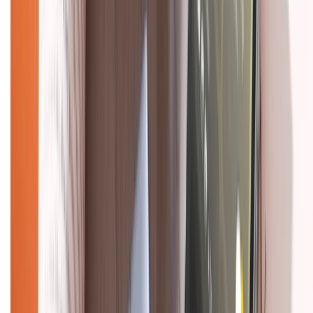
Dịch vụ bán hàng B2B
Chính sách
Bảo hành mở rộng
Chính sách dùng sản phẩm 7 ngày miễn phí
Chính sách đổi trả
Chính sách bảo hành
Chính sách bảo mật thông tin
Chính sách kiểm hàng
HỖ TRỢ THANH TOÁN