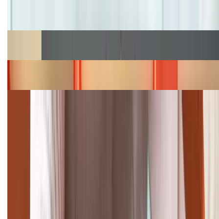
Cập nhật bảng giá iPhone năm 2026: Giá tốt, ưu đãi
hấp dẫn
Cập nhật bảng giá Galaxy S23 (Plus, Ultra) cũ, mới
năm 2026
Bảng giá iPhone 15 cập nhật mới nhất tháng
08/2026
Cập nhật bảng giá điện thoại Samsung tháng 8:
Giảm đến 15.49 triệu
TỔNG ĐÀI HỖ TRỢ
(08H30 - 21H30)
Tư vấn mua hàng (miễn phí):
1800.6229
Khiếu nại - Góp ý: