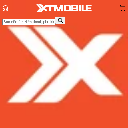
Trang chủ
Tin tức
Tin Mới
Tin Mới
Đánh Giá - Trên Tay
So Sánh
Tư vấn
Khuyến
mãi
Thủ thuật
Hỏi đáp
App - Game
Thông báo
Khách
hàng - Sự kiện
iOS 12.1 đem lại nhiều cải tiến đáng
kể, nên cập nhật luôn và ngay
Admin
Ngày đăng:
30/10/2018
Cập nhật:
30/10/2018