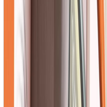
Về chúng tôi
Giới thiệu về XTMobile
Liên hệ hợp tác
Hệ thống cửa hàng bán lẻ
Về trang chủ
Hỗ trợ khách hàng
Mua hàng trả góp
Mua hàng online