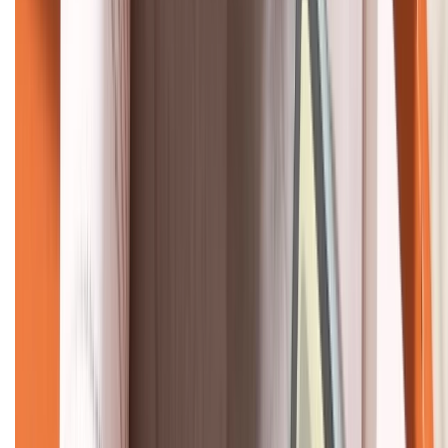
KẾT NỐI VỚI CHÚNG TÔI
CHỨNG NHẬN