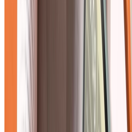
Dịch vụ bảo hành mở rộng
Hình thức thanh toán
Tra cứu bảo hành
Tra cứu điểm XTMember
Hướng dẫn mua hàng trả góp
Dịch vụ bán hàng B2B
Chính sách
Bảo hành mở rộng
Chính sách dùng sản phẩm 7 ngày miễn phí
Chính sách đổi trả
Chính sách bảo hành
Chính sách bảo mật thông tin