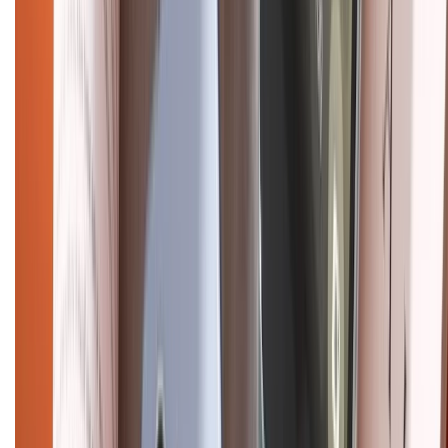
Điện thoại iPhone
iPhone 17 Pro Max
iPhone 17
Pro
iPhone 17
iPhone 16
iPhone 16 Pro Max
iPhone 15
Pro Max
iPhone 15
Điện thoại Samsung
Samsung S26
Ultra
Samsung S26
Samsung S25
iPhone cũ
iPhone 17
cũ
iPhone 16 cũ
iPhone 16 Pro Max cũ
Copyright @2012 HỘ KINH DOANH CỬA HÀNG ĐIỆN THOẠI DI ĐỘNG
XTMOBILE. Số GPKD: 41A8052143 – Cấp ngày 11/05/2023. Địa chỉ: 50
Trần Quang Khải, Phường Tân Định, Quận 1, TP.HCM. Điện thoại:
1800.6229 (Miễn Phí)
Email: xtmobile.sg@gmail.com. Chịu trách nhiệm nội dung: Lê Xuân
Hoà