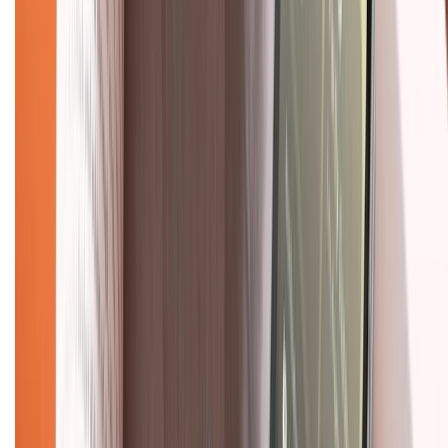
Giới thiệu về XTMobile
Liên hệ hợp tác
Hệ thống cửa hàng bán lẻ
Về trang chủ
Hỗ trợ khách hàng
Mua hàng trả góp
Mua hàng online
Dịch vụ bảo hành mở rộng
Hình thức thanh toán
Tra cứu bảo hành
Tra cứu điểm XTMember
Hướng dẫn mua hàng trả góp