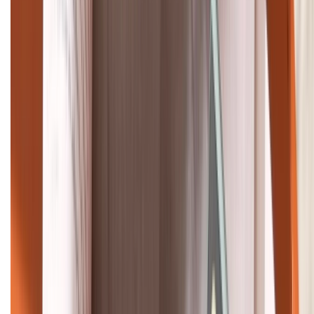
088.99999.33
Bán hàng doanh nghiệp B2B:
088.99999.22
HỖ TRỢ THANH TOÁN