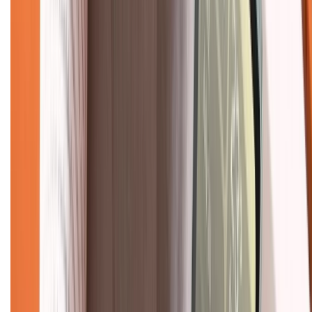
1800.6229
(08h30 - 21h30)
Khiếu nại - Góp ý:
088.99999.33
(09h00 - 18h00)
Trung tâm bảo hành:
028.710.89898
(08h30 - 21h00)
KẾT NỐI VỚI CHÚNG TÔI
Về chúng tôi
Giới thiệu về XTMobile
Liên hệ hợp tác
Hệ thống cửa hàng bán lẻ