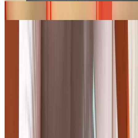
Bảng giá iPhone 15 cập nhật mới nhất tháng
08/2026
Cập nhật bảng giá điện thoại Samsung tháng 8:
Giảm đến 15.49 triệu
TỔNG ĐÀI HỖ TRỢ
(08H30 - 21H30)
Tư vấn mua hàng (miễn phí):
1800.6229
Khiếu nại - Góp ý:
088.99999.33
Bán hàng doanh nghiệp B2B:
088.99999.22