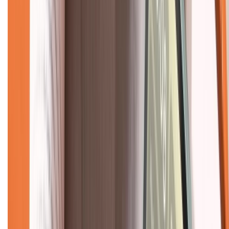
Tra cứu điểm XTMember
Hướng dẫn mua hàng trả góp
Dịch vụ bán hàng B2B
Chính sách
Bảo hành mở rộng
Chính sách dùng sản phẩm 7 ngày miễn phí
Chính sách đổi trả
Chính sách bảo hành
Chính sách bảo mật thông tin
Chính sách kiểm hàng
TỔNG ĐÀI HỖ TRỢ
Tư vấn mua hàng (miễn phí):