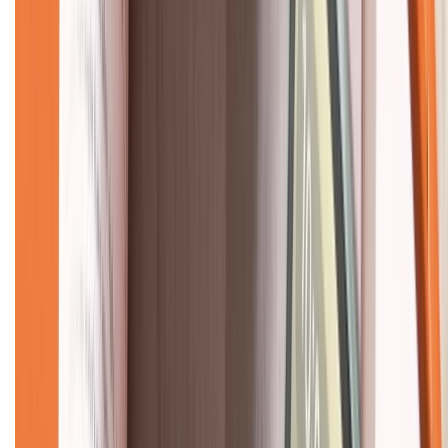
Về chúng tôi
Giới thiệu về XTMobile
Liên hệ hợp tác
Hệ thống cửa hàng bán lẻ
Về trang chủ
Hỗ trợ khách hàng
Mua hàng trả góp
Mua hàng online
Dịch vụ bảo hành mở rộng
Hình thức thanh toán
Tra cứu bảo hành