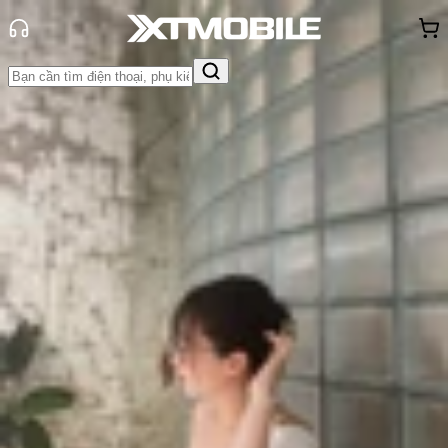
Trang chủ
Tin tức
Tư vấn
Tin Mới
Đánh Giá - Trên Tay
So Sánh
Tư vấn
Khuyến
mãi
Thủ thuật
Hỏi đáp
App - Game
Thông báo
Khách
hàng - Sự kiện
Hướng dẫn định giá Samsung
Galaxy S25 cũ: Cần lưu ý những gì?
Triệu Vy
Ngày đăng:
16/06/2025
Cập nhật:
16/06/2025