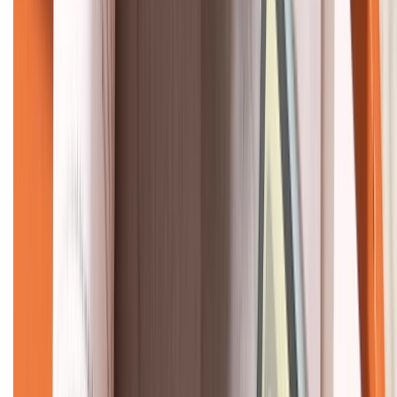
KẾT NỐI VỚI CHÚNG TÔI
CHỨNG NHẬN