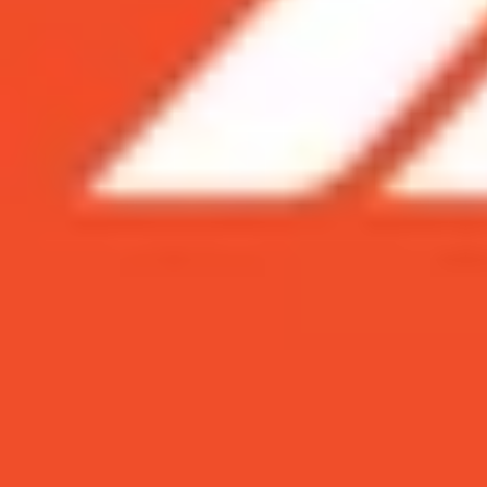
Xem nhanh
Ẩn
1
Vừa qua, trên trang công nghệ Wccftech
vẻ Samsung sắp đuổi kịp đối thủ của mình
1.1
Đánh giá Galaxy S10 và các phiên bản 
1.2
Đánh giá Galaxy S10 và các phiên bả
Vừa qua, trên trang công nghệ Wccftec
bản mở rộng của nó. Có vẻ Samsung sắp
Đánh giá Galaxy S10 và các phiên bản mở 
Số điểm đánh giá Galaxy S10 và các phiên bản m
sẽ số điểm hiệu năng của và Galaxy S10 Plus vớ
lần lượt là 325 076 và 362 292.