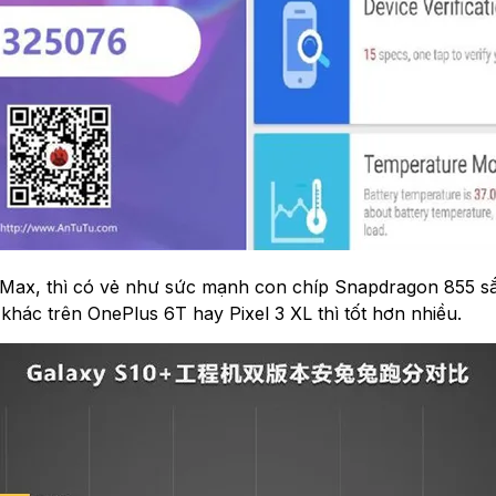
Max, thì có vẻ như sức mạnh con chíp Snapdragon 855 sắ
khác trên OnePlus 6T hay Pixel 3 XL thì tốt hơn nhiều.