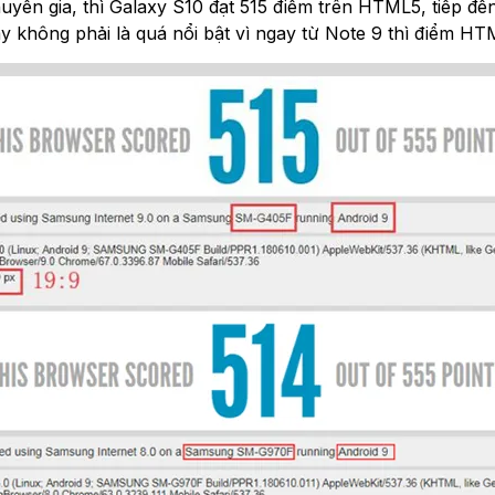
n gia, thì Galaxy S10 đạt 515 điểm trên HTML5, tiếp đến l
 không phải là quá nổi bật vì ngay từ Note 9 thì điểm HT