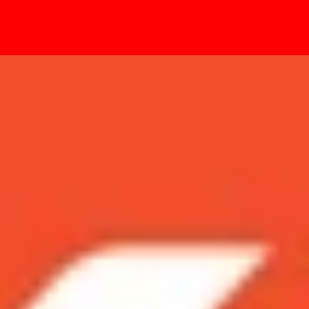
- Sự kiện
 Max