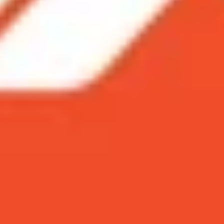
 đã chia sẻ thông tin về điểm số Antutu và HTML5 của Ga
 về việc tạo ra một chiếc smartphone hiệu năng cao.
mở rộng trên Antutu
n mở rộng trên HTML5
h đã chia sẻ thông tin về điểm số Antutu và 
 đuổi kịp đối thủ của mình về việc tạo ra một
rộng trên Antutu
ở rộng của nó thông qua Antutu, GeekBench và HTML5 đều 
i con chip Exynos 9820 và Galaxy S10 Plus sử dụng con c