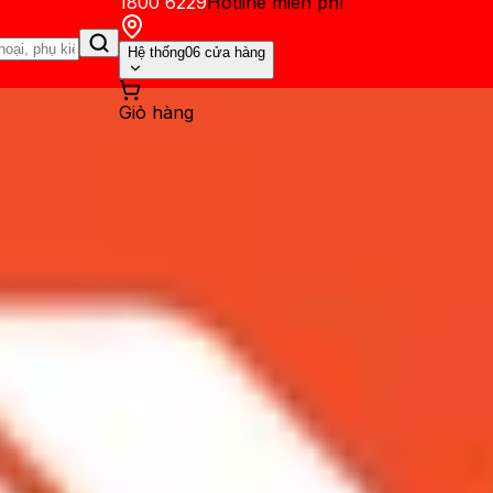
1800 6229
Hotline miễn phí
Hệ thống
06 cửa hàng
Giỏ hàng
ến mãi
Thủ thuật
Hỏi đáp
App - Game
Thông báo
Khách hàng 
0 liệu có đuổi kịp iPhone Xs