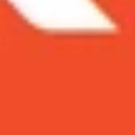
laxy S10 cũ và các phiên bản mở rộng của nó. Có
HTML5 của
Galaxy S10 cũ
và các phiên
 chiếc smartphone hiệu năng cao.
được tiết lộ. Chuyên gia Ice_Universe đã chia
hip Snapdragon 855. Theo đó, chúng có số điểm