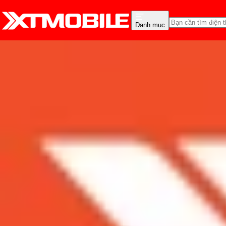
Danh mục
Trang chủ
Tin tức
Tin Mới
Tin Mới
Đánh Giá - Trên Tay
So Sánh
Tư vấn
Khuy
Hiệu năng của Galaxy S1
Admin
Ngày đăng:
06/01/2019
Cập nhật:
06/01/2019
Theo dõi XTMobile trên